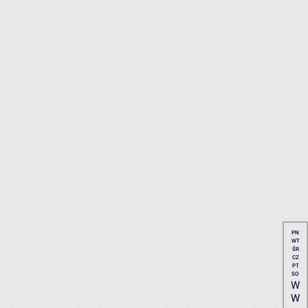
PN
WT
ŚR
CZ
PT
SO
W
W