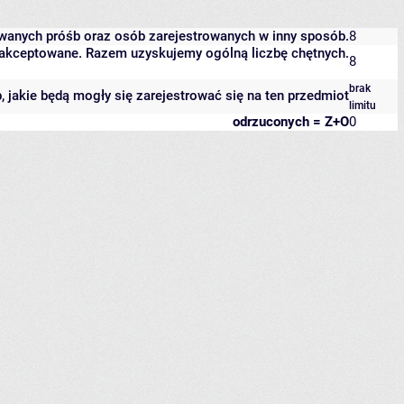
owanych próśb oraz osób zarejestrowanych w inny sposób.
8
 zaakceptowane. Razem uzyskujemy ogólną liczbę chętnych.
8
brak
b, jakie będą mogły się zarejestrować się na ten przedmiot
limitu
odrzuconych = Z+O
0