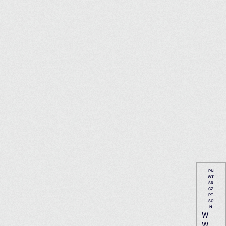
PN
WT
ŚR
CZ
PT
SO
N
W
W