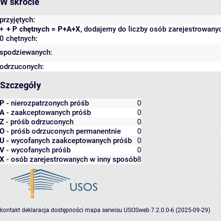
W skrócie
przyjętych:
+
+ P chętnych = P+A+X
, dodajemy do liczby osób zarejestrowanyc
0 chętnych:
spodziewanych:
odrzuconych:
Szczegóły
P
- nierozpatrzonych próśb
0
A
- zaakceptowanych próśb
0
Z
- próśb odrzuconych
0
O
- próśb odrzuconych permanentnie
0
U
- wycofanych zaakceptowanych próśb
0
V
- wycofanych próśb
0
X
- osób zarejestrowanych w inny sposób
8
kontakt
deklaracja dostępności
mapa serwisu
USOSweb 7.2.0.0-6 (2025-09-29)