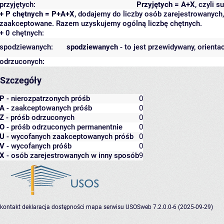
przyjętych:
Przyjętych = A+X
, czyli 
+ P chętnych = P+A+X
, dodajemy do liczby osób zarejestrowanych, 
zaakceptowane. Razem uzyskujemy ogólną liczbę chętnych.
+ 0 chętnych:
spodziewanych:
spodziewanych
- to jest przewidywany, orienta
odrzuconych:
Szczegóły
P
- nierozpatrzonych próśb
0
A
- zaakceptowanych próśb
0
Z
- próśb odrzuconych
0
O
- próśb odrzuconych permanentnie
0
U
- wycofanych zaakceptowanych próśb
0
V
- wycofanych próśb
0
X
- osób zarejestrowanych w inny sposób
9
kontakt
deklaracja dostępności
mapa serwisu
USOSweb 7.2.0.0-6 (2025-09-29)