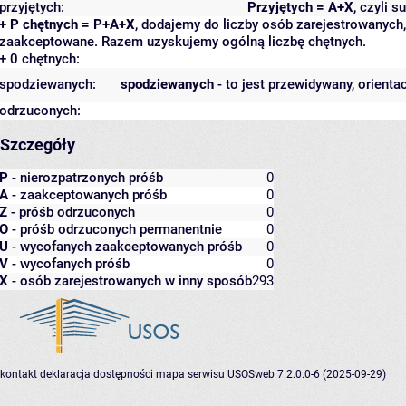
przyjętych:
Przyjętych = A+X
, czyli 
+ P chętnych = P+A+X
, dodajemy do liczby osób zarejestrowanych, 
zaakceptowane. Razem uzyskujemy ogólną liczbę chętnych.
+ 0 chętnych:
spodziewanych:
spodziewanych
- to jest przewidywany, orienta
odrzuconych:
Szczegóły
P
- nierozpatrzonych próśb
0
A
- zaakceptowanych próśb
0
Z
- próśb odrzuconych
0
O
- próśb odrzuconych permanentnie
0
U
- wycofanych zaakceptowanych próśb
0
V
- wycofanych próśb
0
X
- osób zarejestrowanych w inny sposób
293
kontakt
deklaracja dostępności
mapa serwisu
USOSweb 7.2.0.0-6 (2025-09-29)