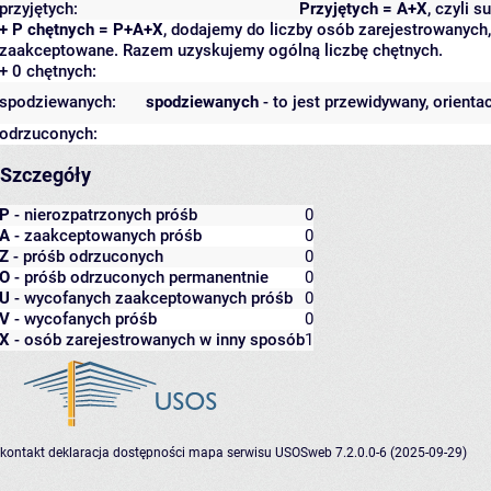
przyjętych:
Przyjętych = A+X
, czyli 
+ P chętnych = P+A+X
, dodajemy do liczby osób zarejestrowanych, 
zaakceptowane. Razem uzyskujemy ogólną liczbę chętnych.
+ 0 chętnych:
spodziewanych:
spodziewanych
- to jest przewidywany, orienta
odrzuconych:
Szczegóły
P
- nierozpatrzonych próśb
0
A
- zaakceptowanych próśb
0
Z
- próśb odrzuconych
0
O
- próśb odrzuconych permanentnie
0
U
- wycofanych zaakceptowanych próśb
0
V
- wycofanych próśb
0
X
- osób zarejestrowanych w inny sposób
1
kontakt
deklaracja dostępności
mapa serwisu
USOSweb 7.2.0.0-6 (2025-09-29)