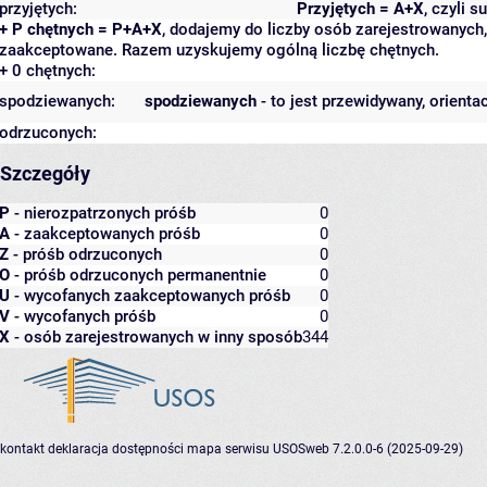
przyjętych:
Przyjętych = A+X
, czyli 
+ P chętnych = P+A+X
, dodajemy do liczby osób zarejestrowanych, 
zaakceptowane. Razem uzyskujemy ogólną liczbę chętnych.
+ 0 chętnych:
spodziewanych:
spodziewanych
- to jest przewidywany, orienta
odrzuconych:
Szczegóły
P
- nierozpatrzonych próśb
0
A
- zaakceptowanych próśb
0
Z
- próśb odrzuconych
0
O
- próśb odrzuconych permanentnie
0
U
- wycofanych zaakceptowanych próśb
0
V
- wycofanych próśb
0
X
- osób zarejestrowanych w inny sposób
344
kontakt
deklaracja dostępności
mapa serwisu
USOSweb 7.2.0.0-6 (2025-09-29)