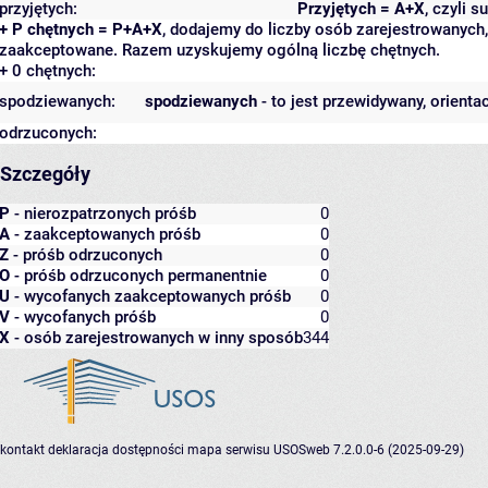
przyjętych:
Przyjętych = A+X
, czyli 
+ P chętnych = P+A+X
, dodajemy do liczby osób zarejestrowanych, 
zaakceptowane. Razem uzyskujemy ogólną liczbę chętnych.
+ 0 chętnych:
spodziewanych:
spodziewanych
- to jest przewidywany, orienta
odrzuconych:
Szczegóły
P
- nierozpatrzonych próśb
0
A
- zaakceptowanych próśb
0
Z
- próśb odrzuconych
0
O
- próśb odrzuconych permanentnie
0
U
- wycofanych zaakceptowanych próśb
0
V
- wycofanych próśb
0
X
- osób zarejestrowanych w inny sposób
344
kontakt
deklaracja dostępności
mapa serwisu
USOSweb 7.2.0.0-6 (2025-09-29)