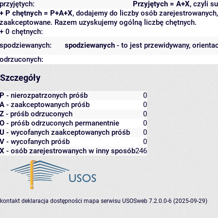
przyjętych:
Przyjętych = A+X
, czyli 
+ P chętnych = P+A+X
, dodajemy do liczby osób zarejestrowanych, 
zaakceptowane. Razem uzyskujemy ogólną liczbę chętnych.
+ 0 chętnych:
spodziewanych:
spodziewanych
- to jest przewidywany, orienta
odrzuconych:
Szczegóły
P
- nierozpatrzonych próśb
0
A
- zaakceptowanych próśb
0
Z
- próśb odrzuconych
0
O
- próśb odrzuconych permanentnie
0
U
- wycofanych zaakceptowanych próśb
0
V
- wycofanych próśb
0
X
- osób zarejestrowanych w inny sposób
246
kontakt
deklaracja dostępności
mapa serwisu
USOSweb 7.2.0.0-6 (2025-09-29)