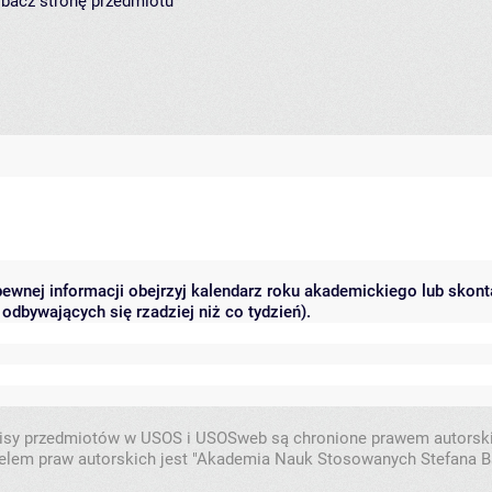
zobacz
stronę przedmiotu
 pewnej informacji obejrzyj kalendarz roku akademickiego lub skon
odbywających się rzadziej niż co tydzień).
isy przedmiotów w USOS i USOSweb są chronione prawem autorsk
elem praw autorskich jest "Akademia Nauk Stosowanych Stefana B