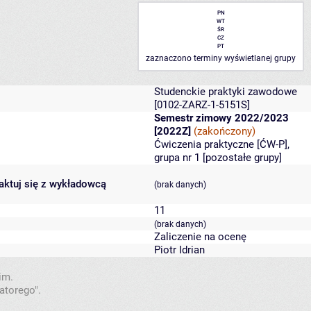
PN
WT
ŚR
CZ
PT
zaznaczono terminy wyświetlanej grupy
Studenckie praktyki zawodowe
[0102-ZARZ-1-5151S]
Semestr zimowy 2022/2023
[2022Z]
(zakończony)
Ćwiczenia praktyczne [ĆW-P],
grupa nr 1 [
pozostałe grupy
]
taktuj się z wykładowcą
(brak danych)
11
(brak danych)
Zaliczenie na ocenę
Piotr Idrian
im.
atorego".