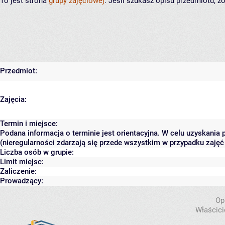
To jest strona
grupy zajęciowej
. Jeśli szukasz opisu przedmiotu, 
Przedmiot:
Zajęcia:
Termin i miejsce:
Podana informacja o terminie jest orientacyjna. W celu uzyskania
(nieregularności zdarzają się przede wszystkim w przypadku zajęć 
Liczba osób w grupie:
Limit miejsc:
Zaliczenie:
Prowadzący:
Op
Właścici