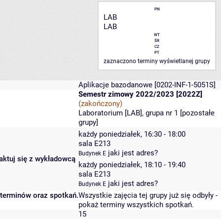
PN
LAB
LAB
WT
ŚR
CZ
PT
zaznaczono terminy wyświetlanej grupy
Aplikacje bazodanowe
[0202-INF-1-5051S]
Semestr zimowy 2022/2023 [2022Z]
(zakończony)
Laboratorium [LAB], grupa nr 1 [
pozostałe
grupy
]
każdy poniedziałek, 16:30 - 18:00
sala E213
jaki jest adres?
Budynek E
taktuj się z wykładowcą
każdy poniedziałek, 18:10 - 19:40
sala E213
jaki jest adres?
Budynek E
 terminów oraz spotkań.
Wszystkie zajęcia tej grupy już się odbyły
-
pokaż terminy wszystkich spotkań
.
15