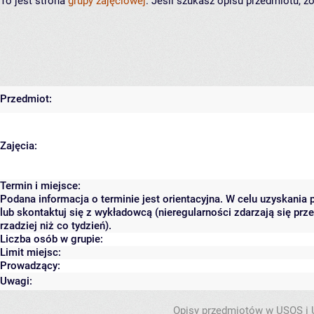
To jest strona
grupy zajęciowej
. Jeśli szukasz opisu przedmiotu, 
Przedmiot:
Zajęcia:
Termin i miejsce:
Podana informacja o terminie jest orientacyjna. W celu uzyskania
lub skontaktuj się z wykładowcą (nieregularności zdarzają się pr
rzadziej niż co tydzień).
Liczba osób w grupie:
Limit miejsc:
Prowadzący:
Uwagi:
Opisy przedmiotów w USOS i