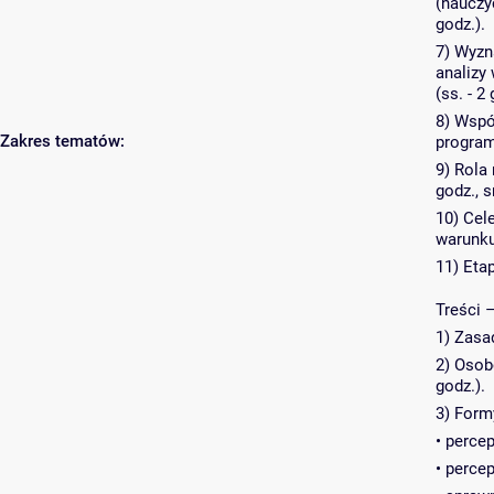
(nauczyc
godz.).
7) Wyzn
analizy
(ss. - 2
8) Wspó
Zakres tematów:
programu
9) Rola
godz., s
10) Cel
warunkuj
11) Etap
Treści 
1) Zasad
2) Osob
godz.).
3) Formy
• perce
• perce