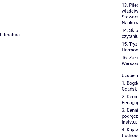
13. Pil
właściw
Stowarz
Naukowe
14. Ski
Literatura:
czytani
15. Try
Harmoni
16. Zak
Warsza
Uzupełn
1. Bogd
Gdańsk 
2. Deme
Pedagog
3. Denn
podręcz
Instytu
4. Kuja
trudnoś