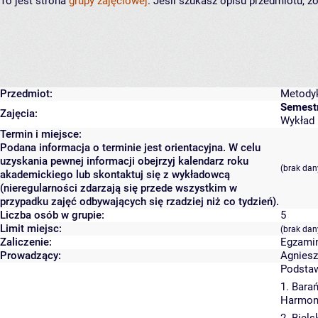
To jest strona
grupy zajęciowej
. Jeśli szukasz opisu przedmiotu, 
Przedmiot:
Metodyk
Semestr
Zajęcia:
Wykład [
Termin i miejsce:
Podana informacja o terminie jest orientacyjna. W celu
uzyskania pewnej informacji obejrzyj kalendarz roku
(brak dan
akademickiego lub skontaktuj się z wykładowcą
(nieregularności zdarzają się przede wszystkim w
przypadku zajęć odbywających się rzadziej niż co tydzień).
Liczba osób w grupie:
5
Limit miejsc:
(brak dan
Zaliczenie:
Egzami
Prowadzący:
Agniesz
Podsta
1. Bara
Harmoni