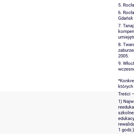
5. Rocła
6. Rocła
Gdańsk 
7. Tana
kompens
umiejęt
8. Twar
zaburze
2005.
9. Włoc
wczesno
*Konkre
których
Treści
1) Najw
reeduka
szkolne
edukacy
rewalid
1 godz.)