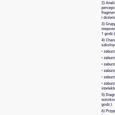
2) Anal
percepc
fragmen
i doświa
3) Grup
niepowo
1 godz.)
4) Char
szkolnyc
• zabur
• zabur
• zabur
• zabur
• zabur
• zabur
intelekt
5) Diag
wzrokowe
godz.).
6) Przy