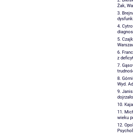
2. Biel
Żak, Wa
3. Brej
dysfunk
4. Cytr
diagnos
5. Czaj
Warszaw
6. Fran
z defic
7. Gąso
trudnoś
8. Górn
Wyd. Ad
9. Jani
dojrzał
10. Kaj
11. Mic
wieku p
12. Opo
Psychol