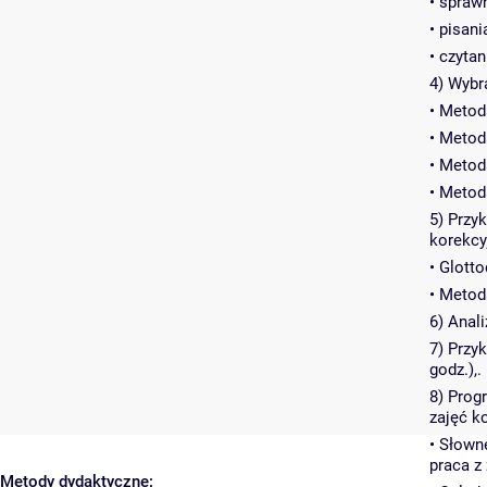
• spraw
• pisani
• czytan
4) Wybr
• Metod
• Metod
• Metod
• Metod
5) Przy
korekcy
• Glott
• Metod
6) Anal
7) Przy
godz.),.
8) Prog
zajęć k
• Słown
praca z
Metody dydaktyczne: