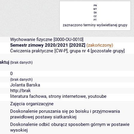
PN
WT
ŚR
CZ
PT
zaznaczono terminy wyświetlanej grupy
Wychowanie fizyczne
[0000-OU-0010]
Semestr zimowy 2020/2021 [2020Z]
(zakończony)
Ćwiczenia praktyczne [ĆW-P], grupa nr 4 [
pozostałe grupy
]
aktuj
(brak danych)
0
(brak danych)
Jolanta Barska
http://brak
literatura fachowa, strony internetowe, youtoube
Zajęcia organizacyjne
Doskonalenie poruszania się po boisku i przyjmowania
prawidłowej postawy siatkarskiej
Doskonalenie odbić oburącz sposobem górnym w postawie
wysokiej