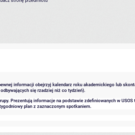
zobacz
stronę przedmiotu
 pewnej informacji obejrzyj kalendarz roku akademickiego lub skon
odbywających się rzadziej niż co tydzień).
grupy. Prezentują informacje na podstawie zdefiniowanych w USOS
ć tygodniowy plan z zaznaczonym spotkaniem.