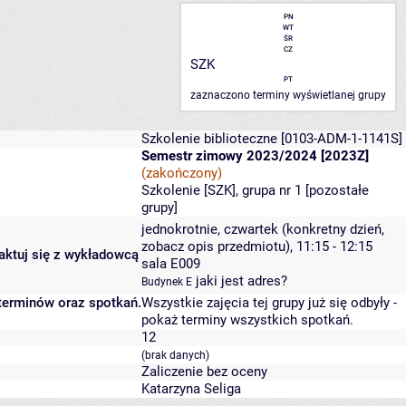
PN
WT
ŚR
CZ
SZK
PT
zaznaczono terminy wyświetlanej grupy
Szkolenie biblioteczne
[0103-ADM-1-1141S]
Semestr zimowy 2023/2024 [2023Z]
(zakończony)
Szkolenie [SZK], grupa nr 1 [
pozostałe
grupy
]
jednokrotnie, czwartek (konkretny dzień,
zobacz opis przedmiotu), 11:15 - 12:15
taktuj się z wykładowcą
sala E009
jaki jest adres?
Budynek E
 terminów oraz spotkań.
Wszystkie zajęcia tej grupy już się odbyły
-
pokaż terminy wszystkich spotkań
.
12
(brak danych)
Zaliczenie bez oceny
Katarzyna Seliga