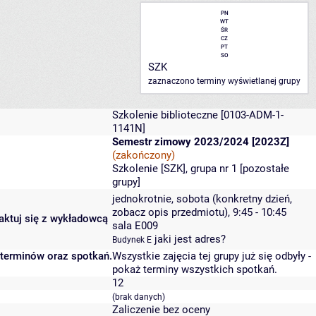
PN
WT
ŚR
CZ
PT
SO
SZK
zaznaczono terminy wyświetlanej grupy
Szkolenie biblioteczne
[0103-ADM-1-
1141N]
Semestr zimowy 2023/2024 [2023Z]
(zakończony)
Szkolenie [SZK], grupa nr 1 [
pozostałe
grupy
]
jednokrotnie, sobota (konkretny dzień,
zobacz opis przedmiotu), 9:45 - 10:45
taktuj się z wykładowcą
sala E009
jaki jest adres?
Budynek E
 terminów oraz spotkań.
Wszystkie zajęcia tej grupy już się odbyły
-
pokaż terminy wszystkich spotkań
.
12
(brak danych)
Zaliczenie bez oceny