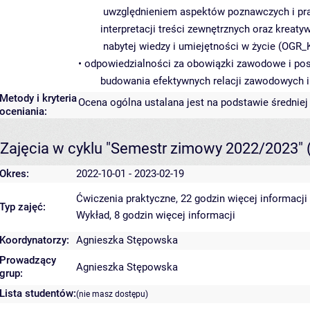
uwzględnieniem aspektów poznawczych i pra
interpretacji treści zewnętrznych oraz kreaty
nabytej wiedzy i umiejętności w życie (OGR_
• odpowiedzialności za obowiązki zawodowe i po
budowania efektywnych relacji zawodowych i
Metody i kryteria
Ocena ogólna ustalana jest na podstawie średnie
oceniania:
Zajęcia w cyklu "Semestr zimowy 2022/2023"
Okres:
2022-10-01 - 2023-02-19
Ćwiczenia praktyczne, 22 godzin
więcej informacji
Typ zajęć:
Wykład, 8 godzin
więcej informacji
Koordynatorzy:
Agnieszka Stępowska
Prowadzący
Agnieszka Stępowska
grup:
Lista studentów:
(nie masz dostępu)