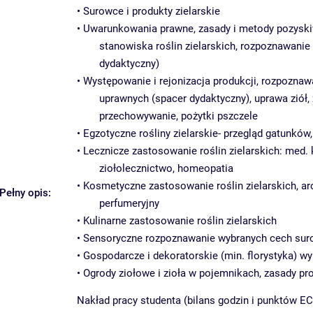
• Surowce i produkty zielarskie
• Uwarunkowania prawne, zasady i metody pozyskiw
stanowiska roślin zielarskich, rozpoznawani
dydaktyczny)
• Występowanie i rejonizacja produkcji, rozpozna
uprawnych (spacer dydaktyczny), uprawa ziół, z
przechowywanie, pożytki pszczele
• Egzotyczne rośliny zielarskie- przegląd gatunków,
• Lecznicze zastosowanie roślin zielarskich: med.
ziołolecznictwo, homeopatia
• Kosmetyczne zastosowanie roślin zielarskich, ar
Pełny opis:
perfumeryjny
• Kulinarne zastosowanie roślin zielarskich
• Sensoryczne rozpoznawanie wybranych cech sur
• Gospodarcze i dekoratorskie (min. florystyka) wy
• Ogrody ziołowe i zioła w pojemnikach, zasady pr
Nakład pracy studenta (bilans godzin i punktów EC