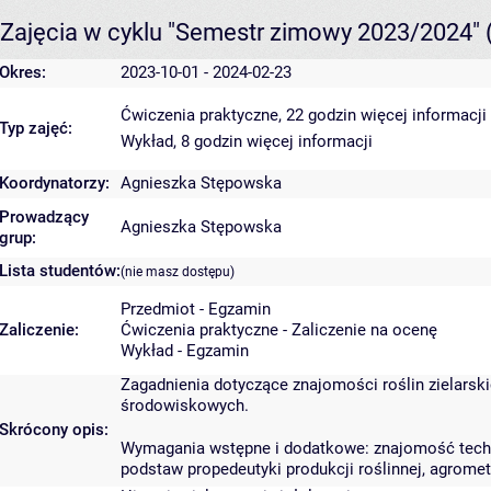
Zajęcia w cyklu "Semestr zimowy 2023/2024"
Okres:
2023-10-01 - 2024-02-23
Ćwiczenia praktyczne, 22 godzin
więcej informacji
Typ zajęć:
Wykład, 8 godzin
więcej informacji
Koordynatorzy:
Agnieszka Stępowska
Prowadzący
Agnieszka Stępowska
grup:
Lista studentów:
(nie masz dostępu)
Przedmiot - Egzamin
Zaliczenie:
Ćwiczenia praktyczne - Zaliczenie na ocenę
Wykład - Egzamin
Zagadnienia dotyczące znajomości roślin zielarski
środowiskowych.
Skrócony opis:
Wymagania wstępne i dodatkowe: znajomość technik 
podstaw propedeutyki produkcji roślinnej, agromete