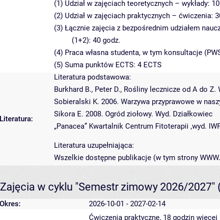
(1) Udział w zajęciach teoretycznych – wykłady: 10
(2) Udział w zajęciach praktycznych – ćwiczenia: 3
(3) Łącznie zajęcia z bezpośrednim udziałem nauc
(1+2): 40 godz.
(4) Praca własna studenta, w tym konsultacje (PWS
(5) Suma punktów ECTS: 4 ECTS
Literatura podstawowa:
Burkhard B., Peter D., Rośliny lecznicze od A do Z
Sobieralski K. 2006. Warzywa przyprawowe w naszy
Sikora E. 2008. Ogród ziołowy. Wyd. Działkowiec
Literatura:
„Panacea” Kwartalnik Centrum Fitoterapii ,wyd. IW
Literatura uzupełniająca:
Wszelkie dostępne publikacje (w tym strony WWW
Zajęcia w cyklu "Semestr zimowy 2026/2027"
Okres:
2026-10-01 - 2027-02-14
Ćwiczenia praktyczne, 18 godzin
więcej 