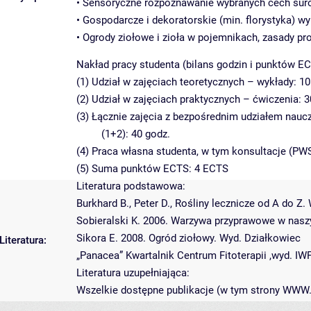
• Sensoryczne rozpoznawanie wybranych cech sur
• Gospodarcze i dekoratorskie (min. florystyka) wy
• Ogrody ziołowe i zioła w pojemnikach, zasady pr
Nakład pracy studenta (bilans godzin i punktów EC
(1) Udział w zajęciach teoretycznych – wykłady: 10
(2) Udział w zajęciach praktycznych – ćwiczenia: 3
(3) Łącznie zajęcia z bezpośrednim udziałem nauc
(1+2): 40 godz.
(4) Praca własna studenta, w tym konsultacje (PWS
(5) Suma punktów ECTS: 4 ECTS
Literatura podstawowa:
Burkhard B., Peter D., Rośliny lecznicze od A do Z
Sobieralski K. 2006. Warzywa przyprawowe w naszy
Sikora E. 2008. Ogród ziołowy. Wyd. Działkowiec
Literatura:
„Panacea” Kwartalnik Centrum Fitoterapii ,wyd. IW
Literatura uzupełniająca:
Wszelkie dostępne publikacje (w tym strony WWW