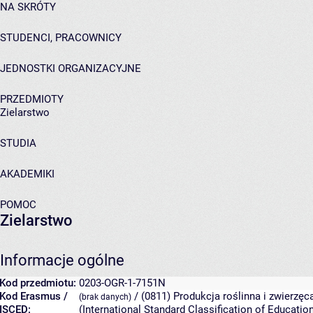
NA SKRÓTY
STUDENCI, PRACOWNICY
JEDNOSTKI ORGANIZACYJNE
PRZEDMIOTY
Zielarstwo
STUDIA
AKADEMIKI
POMOC
Zielarstwo
Informacje ogólne
Kod przedmiotu:
0203-OGR-1-7151N
Kod Erasmus /
/ (0811) Produkcja roślinna i zwierzę
(brak danych)
ISCED:
(International Standard Classification of Educat