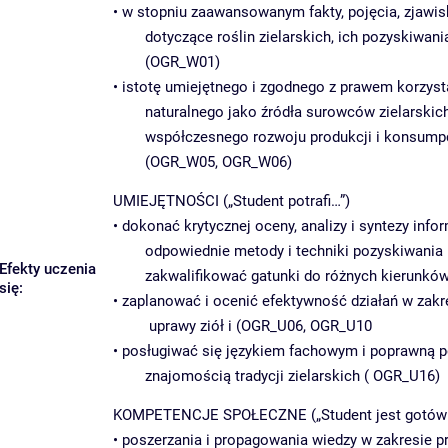
• w stopniu zaawansowanym fakty, pojęcia, zjawis
dotyczące roślin zielarskich, ich pozyskiwan
(OGR_W01)
• istotę umiejętnego i zgodnego z prawem korzys
naturalnego jako źródła surowców zielarskic
współczesnego rozwoju produkcji i konsumpcj
(OGR_W05, OGR_W06)
UMIEJĘTNOŚCI („Student potrafi…”)
• dokonać krytycznej oceny, analizy i syntezy info
odpowiednie metody i techniki pozyskiwania i 
Efekty uczenia
zakwalifikować gatunki do różnych kierunkó
się:
• zaplanować i ocenić efektywność działań w zakr
uprawy ziół i (OGR_U06, OGR_U10
• posługiwać się językiem fachowym i poprawną p
znajomością tradycji zielarskich ( OGR_U16)
KOMPETENCJE SPOŁECZNE („Student jest gotów
• poszerzania i propagowania wiedzy w zakresie pr