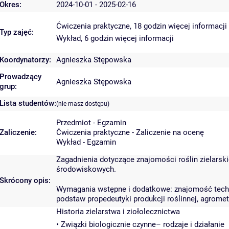
Okres:
2024-10-01 - 2025-02-16
Ćwiczenia praktyczne, 18 godzin
więcej informacji
Typ zajęć:
Wykład, 6 godzin
więcej informacji
Koordynatorzy:
Agnieszka Stępowska
Prowadzący
Agnieszka Stępowska
grup:
Lista studentów:
(nie masz dostępu)
Przedmiot - Egzamin
Zaliczenie:
Ćwiczenia praktyczne - Zaliczenie na ocenę
Wykład - Egzamin
Zagadnienia dotyczące znajomości roślin zielarski
środowiskowych.
Skrócony opis:
Wymagania wstępne i dodatkowe: znajomość technik 
podstaw propedeutyki produkcji roślinnej, agromete
Historia zielarstwa i ziołolecznictwa
• Związki biologicznie czynne– rodzaje i działanie