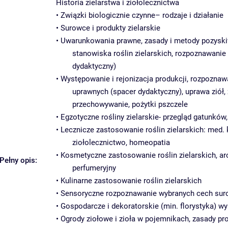
Historia zielarstwa i ziołolecznictwa
• Związki biologicznie czynne– rodzaje i działanie
• Surowce i produkty zielarskie
• Uwarunkowania prawne, zasady i metody pozyskiw
stanowiska roślin zielarskich, rozpoznawani
dydaktyczny)
• Występowanie i rejonizacja produkcji, rozpozna
uprawnych (spacer dydaktyczny), uprawa ziół, z
przechowywanie, pożytki pszczele
• Egzotyczne rośliny zielarskie- przegląd gatunków,
• Lecznicze zastosowanie roślin zielarskich: med.
ziołolecznictwo, homeopatia
• Kosmetyczne zastosowanie roślin zielarskich, ar
Pełny opis:
perfumeryjny
• Kulinarne zastosowanie roślin zielarskich
• Sensoryczne rozpoznawanie wybranych cech sur
• Gospodarcze i dekoratorskie (min. florystyka) wy
• Ogrody ziołowe i zioła w pojemnikach, zasady pr