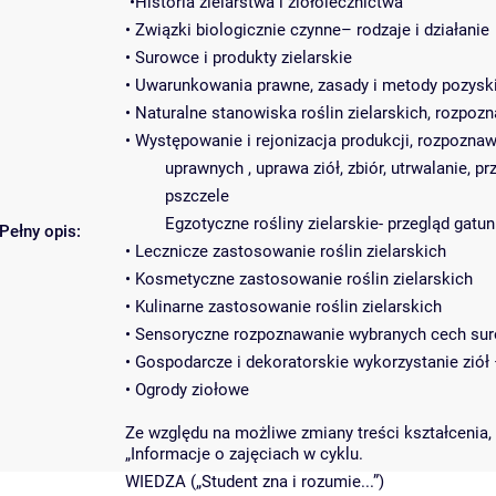
•Historia zielarstwa i ziołolecznictwa
• Związki biologicznie czynne– rodzaje i działanie
• Surowce i produkty zielarskie
• Uwarunkowania prawne, zasady i metody pozyski
• Naturalne stanowiska roślin zielarskich, rozpo
• Występowanie i rejonizacja produkcji, rozpozn
uprawnych , uprawa ziół, zbiór, utrwalanie, p
pszczele
Egzotyczne rośliny zielarskie- przegląd gatu
Pełny opis:
• Lecznicze zastosowanie roślin zielarskich
• Kosmetyczne zastosowanie roślin zielarskich
• Kulinarne zastosowanie roślin zielarskich
• Sensoryczne rozpoznawanie wybranych cech sur
• Gospodarcze i dekoratorskie wykorzystanie ziół
• Ogrody ziołowe
Ze względu na możliwe zmiany treści kształcenia,
„Informacje o zajęciach w cyklu.
WIEDZA („Student zna i rozumie...”)