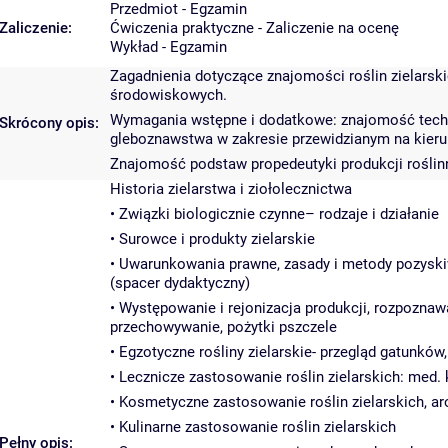
Przedmiot - Egzamin
Zaliczenie:
Ćwiczenia praktyczne - Zaliczenie na ocenę
Wykład - Egzamin
Zagadnienia dotyczące znajomości roślin zielarski
środowiskowych.
Wymagania wstępne i dodatkowe: znajomość technik p
Skrócony opis:
gleboznawstwa w zakresie przewidzianym na kier
Znajomość podstaw propedeutyki produkcji roślinne
Historia zielarstwa i ziołolecznictwa
• Związki biologicznie czynne– rodzaje i działanie
• Surowce i produkty zielarskie
• Uwarunkowania prawne, zasady i metody pozyskiw
(spacer dydaktyczny)
• Występowanie i rejonizacja produkcji, rozpoznaw
przechowywanie, pożytki pszczele
• Egzotyczne rośliny zielarskie- przegląd gatunków,
• Lecznicze zastosowanie roślin zielarskich: med
• Kosmetyczne zastosowanie roślin zielarskich, ar
• Kulinarne zastosowanie roślin zielarskich
Pełny opis: