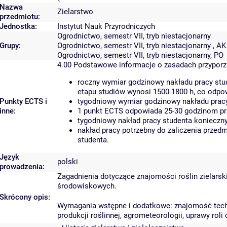
Nazwa
Zielarstwo
przedmiotu:
Jednostka:
Instytut Nauk Przyrodniczych
Ogrodnictwo, semestr VII, tryb niestacjonarny
Grupy:
Ogrodnictwo, semestr VII, tryb niestacjonarny , AK
Ogrodnictwo, semestr VII, tryb niestacjonarny, PO
4.00
Podstawowe informacje o zasadach przypor
roczny wymiar godzinowy nakładu pracy stu
etapu studiów wynosi 1500-1800 h, co odpo
Punkty ECTS i
tygodniowy wymiar godzinowy nakładu pracy
inne:
1 punkt ECTS odpowiada 25-30 godzinom pra
tygodniowy nakład pracy studenta konieczny
nakład pracy potrzebny do zaliczenia przed
studenta.
Język
polski
prowadzenia:
Zagadnienia dotyczące znajomości roślin zielarsk
środowiskowych.
Skrócony opis:
Wymagania wstępne i dodatkowe: znajomość technik
produkcji roślinnej, agrometeorologii, uprawy roli