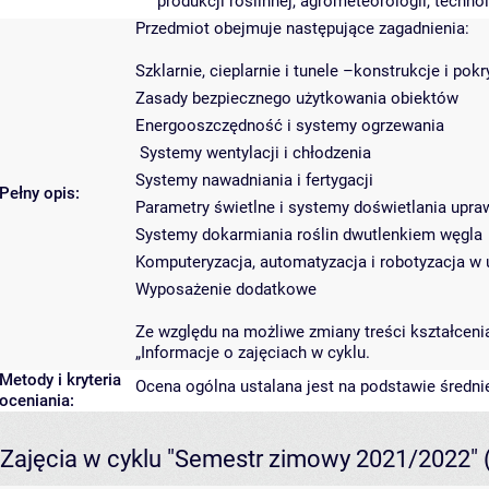
produkcji roślinnej, agrometeorologii, techno
Przedmiot obejmuje następujące zagadnienia:
Szklarnie, cieplarnie i tunele –konstrukcje i pokr
Zasady bezpiecznego użytkowania obiektów
Energooszczędność i systemy ogrzewania
Systemy wentylacji i chłodzenia
Systemy nawadniania i fertygacji
Pełny opis:
Parametry świetlne i systemy doświetlania upra
Systemy dokarmiania roślin dwutlenkiem węgla
Komputeryzacja, automatyzacja i robotyzacja w
Wyposażenie dodatkowe
Ze względu na możliwe zmiany treści kształcenia
„Informacje o zajęciach w cyklu.
Metody i kryteria
Ocena ogólna ustalana jest na podstawie średni
oceniania:
Zajęcia w cyklu "Semestr zimowy 2021/2022"