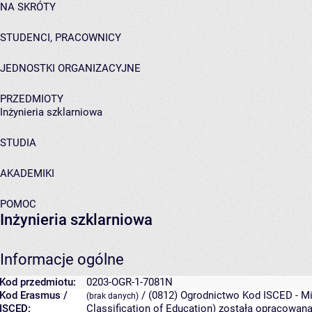
NA SKRÓTY
STUDENCI, PRACOWNICY
JEDNOSTKI ORGANIZACYJNE
PRZEDMIOTY
Inżynieria szklarniowa
STUDIA
AKADEMIKI
POMOC
Inżynieria szklarniowa
Informacje ogólne
Kod przedmiotu:
0203-OGR-1-7081N
Kod Erasmus /
/ (0812) Ogrodnictwo
Kod ISCED - Mi
(brak danych)
ISCED:
Classification of Education) została opracowa