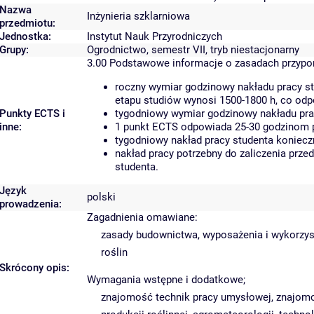
Nazwa
Inżynieria szklarniowa
przedmiotu:
Jednostka:
Instytut Nauk Przyrodniczych
Grupy:
Ogrodnictwo, semestr VII, tryb niestacjonarny
3.00
Podstawowe informacje o zasadach przyp
roczny wymiar godzinowy nakładu pracy st
etapu studiów wynosi 1500-1800 h, co od
Punkty ECTS i
tygodniowy wymiar godzinowy nakładu prac
inne:
1 punkt ECTS odpowiada 25-30 godzinom pr
tygodniowy nakład pracy studenta koniecz
nakład pracy potrzebny do zaliczenia prz
studenta.
Język
polski
prowadzenia:
Zagadnienia omawiane:
zasady budownictwa, wyposażenia i wykorzys
roślin
Skrócony opis:
Wymagania wstępne i dodatkowe;
znajomość technik pracy umysłowej, znajom