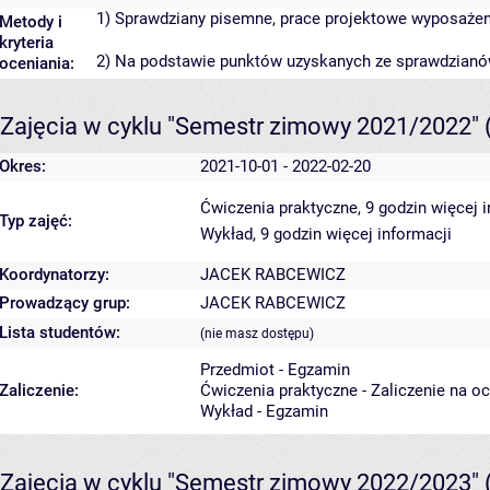
1) Sprawdziany pisemne, prace projektowe wyposażeni
Metody i
kryteria
2) Na podstawie punktów uzyskanych ze sprawdzian
oceniania:
Zajęcia w cyklu "Semestr zimowy 2021/2022"
Okres:
2021-10-01 - 2022-02-20
Ćwiczenia praktyczne, 9 godzin
więcej 
Typ zajęć:
Wykład, 9 godzin
więcej informacji
Koordynatorzy:
JACEK RABCEWICZ
Prowadzący grup:
JACEK RABCEWICZ
Lista studentów:
(nie masz dostępu)
Przedmiot - Egzamin
Zaliczenie:
Ćwiczenia praktyczne - Zaliczenie na o
Wykład - Egzamin
Zajęcia w cyklu "Semestr zimowy 2022/2023"