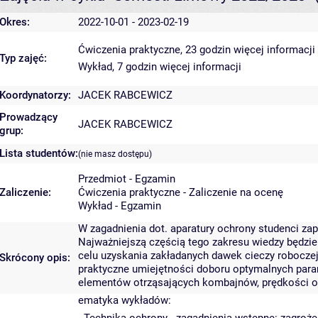
Okres:
2022-10-01 - 2023-02-19
Ćwiczenia praktyczne, 23 godzin
więcej informacji
Typ zajęć:
Wykład, 7 godzin
więcej informacji
Koordynatorzy:
JACEK RABCEWICZ
Prowadzący
JACEK RABCEWICZ
grup:
Lista studentów:
(nie masz dostępu)
Przedmiot - Egzamin
Zaliczenie:
Ćwiczenia praktyczne - Zaliczenie na ocenę
Wykład - Egzamin
W zagadnienia dot. aparatury ochrony studenci za
Najważniejszą częścią tego zakresu wiedzy będzie
celu uzyskania zakładanych dawek cieczy robocze
Skrócony opis:
praktyczne umiejętności doboru optymalnych param
elementów otrząsających kombajnów, prędkości o
ematyka wykładów: