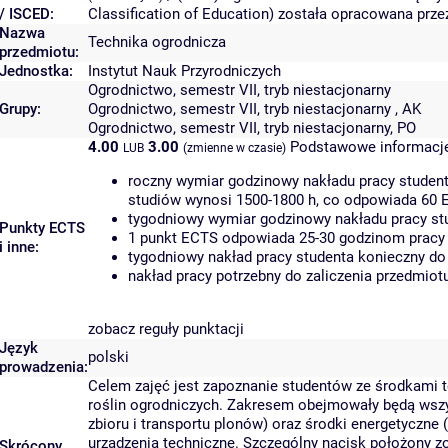
/ ISCED:
Classification of Education) została opracowana prz
Nazwa
Technika ogrodnicza
przedmiotu:
Jednostka:
Instytut Nauk Przyrodniczych
Ogrodnictwo, semestr VII, tryb niestacjonarny
Grupy:
Ogrodnictwo, semestr VII, tryb niestacjonarny , AK
Ogrodnictwo, semestr VII, tryb niestacjonarny, PO
4.00
3.00
Podstawowe informacje
LUB
(zmienne w czasie)
roczny wymiar godzinowy nakładu pracy student
studiów wynosi 1500-1800 h, co odpowiada 60 
tygodniowy wymiar godzinowy nakładu pracy stu
Punkty ECTS
1 punkt ECTS odpowiada 25-30 godzinom pracy s
i inne:
tygodniowy nakład pracy studenta konieczny do
nakład pracy potrzebny do zaliczenia przedmio
zobacz reguły punktacji
Język
polski
prowadzenia:
Celem zajęć jest zapoznanie studentów ze środkami
roślin ogrodniczych. Zakresem obejmowały będą wszys
zbioru i transportu plonów) oraz środki energetyczne (
urządzenia techniczne. Szczególny nacisk położony z
Skrócony