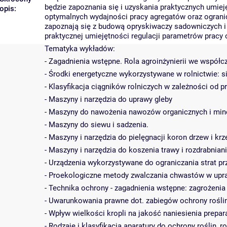
będzie zapoznania się i uzyskania praktycznych umie
opis:
optymalnych wydajności pracy agregatów oraz ogranic
zapoznają się z budową opryskiwaczy sadowniczych i
praktycznej umiejętności regulacji parametrów pracy
Tematyka wykładów:
- Zagadnienia wstępne. Rola agroinżynierii we współ
- Środki energetyczne wykorzystywane w rolnictwie: siln
- Klasyfikacja ciągników rolniczych w zależności od 
- Maszyny i narzędzia do uprawy gleby
- Maszyny do nawożenia nawozów organicznych i min
- Maszyny do siewu i sadzenia.
- Maszyny i narzędzia do pielęgnacji koron drzew i 
- Maszyny i narzędzia do koszenia trawy i rozdrabniani
- Urządzenia wykorzystywane do ograniczania strat p
- Proekologiczne metody zwalczania chwastów w upra
- Technika ochrony - zagadnienia wstępne: zagrożeni
- Uwarunkowania prawne dot. zabiegów ochrony roślin
- Wpływ wielkości kropli na jakość naniesienia prepar
- Rodzaje i klasyfikacja aparatury do ochrony roślin, r