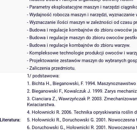
- Parametry eksploatacyjne maszyn i narzędzi ciągni
- Wydajność robocza maszyn i narzędzi, wyznaczanie
- Wyznaczanie ilości maszyn w zależności od czasu 
- Budowa i regulacje kombajnów do zbioru owoców ja
- Budowa i regulacje maszyn do zbioru owoców pest
- Budowa i regulacje kombajnów do zbioru warzyw.
- Kompleksowe technologie produkcji owoców i warz
- Projektowanie zestawów maszyn do wybranych gos
- Zaliczenia przedmiotu.
1/ podstawowa:
1. Bichta H., Bieganowski, F. 1994. Maszynoznawstwo
2. Bieganowski F., Kowalczuk J. 1999. Zarys mechaniz
3. Cianciara Z., Wawrzyńczak P. 2003. Zmechanizowan
Kwiaciarstwa.
4. Hołownicki R. 2006. Technika opryskiwania roślin
Literatura:
5. Hołownicki R., Doruchowski G. 2001. Nowoczesna 
6. Doruchowski G., Hołownicki R. 2001. Nowoczesna