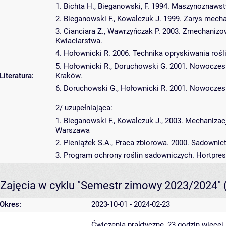
1. Bichta H., Bieganowski, F. 1994. Maszynoznaws
2. Bieganowski F., Kowalczuk J. 1999. Zarys mecha
3. Cianciara Z., Wawrzyńczak P. 2003. Zmechanizo
Kwiaciarstwa.
4. Hołownicki R. 2006. Technika opryskiwania roś
5. Hołownicki R., Doruchowski G. 2001. Nowoczes
Literatura:
Kraków.
6. Doruchowski G., Hołownicki R. 2001. Nowocze
2/ uzupełniająca:
1. Bieganowski F., Kowalczuk J., 2003. Mechaniza
Warszawa
2. Pieniążek S.A., Praca zbiorowa. 2000. Sadowni
3. Program ochrony roślin sadowniczych. Hortpre
Zajęcia w cyklu "Semestr zimowy 2023/2024"
Okres:
2023-10-01 - 2024-02-23
Ćwiczenia praktyczne, 23 godzin
więcej 