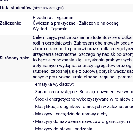
Lista studentów:
(nie masz dostępu)
Przedmiot - Egzamin
Zaliczenie:
Ćwiczenia praktyczne - Zaliczenie na ocenę
Wykład - Egzamin
Celem zajęć jest zapoznanie studentów ze środk
roślin ogrodniczych. Zakresem obejmowały będą ws
zbioru i transportu plonów) oraz środki energetycz
urządzenia techniczne. Szczególny nacisk położon
Skrócony opis:
to będzie zapoznania się i uzyskania praktycznyc
optymalnych wydajności pracy agregatów oraz ogra
studenci zapoznają się z budową opryskiwaczy sa
nabycie praktycznej umiejętności regulacji param
Tematyka wykładów:
- Zagadnienia wstępne. Rola agroinżynierii we ws
- Środki energetyczne wykorzystywane w rolnictwie: 
- Klasyfikacja ciągników rolniczych w zależności 
- Maszyny i narzędzia do uprawy gleby
- Maszyny do nawożenia nawozów organicznych i 
- Maszyny do siewu i sadzenia.