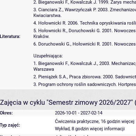
2. Bieganowski F., Kowalczuk J. 1999. Zarys mecha
3. Cianciara Z., Wawrzyńczak P. 2003. Zmechanizo
Kwiaciarstwa.
4. Hołownicki R. 2006. Technika opryskiwania roś
5. Hołownicki R., Doruchowski G. 2001. Nowoczes
Literatura:
Kraków.
6. Doruchowski G., Hołownicki R. 2001. Nowocze
Uzupełniająca:
1. Bieganowski F., Kowalczuk J., 2003. Mechaniza
Warszawa
2. Pieniążek S.A., Praca zbiorowa. 2000. Sadowni
3. Program ochrony roślin sadowniczych. Hortpre
Zajęcia w cyklu "Semestr zimowy 2026/2027"
Okres:
2026-10-01 - 2027-02-14
Ćwiczenia praktyczne, 16 godzin
więcej 
Typ zajęć:
Wykład, 8 godzin
więcej informacji