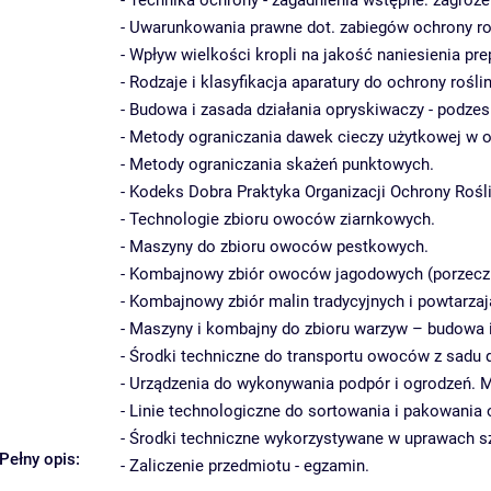
- Technika ochrony - zagadnienia wstępne: zagroż
- Uwarunkowania prawne dot. zabiegów ochrony ro
- Wpływ wielkości kropli na jakość naniesienia pre
- Rodzaje i klasyfikacja aparatury do ochrony roślin
- Budowa i zasada działania opryskiwaczy - podzes
- Metody ograniczania dawek cieczy użytkowej w o
- Metody ograniczania skażeń punktowych.
- Kodeks Dobra Praktyka Organizacji Ochrony Rośli
- Technologie zbioru owoców ziarnkowych.
- Maszyny do zbioru owoców pestkowych.
- Kombajnowy zbiór owoców jagodowych (porzeczka
- Kombajnowy zbiór malin tradycyjnych i powtarzaj
- Maszyny i kombajny do zbioru warzyw – budowa 
- Środki techniczne do transportu owoców z sadu 
- Urządzenia do wykonywania podpór i ogrodzeń. Ma
- Linie technologiczne do sortowania i pakowania
- Środki techniczne wykorzystywane w uprawach s
Pełny opis:
- Zaliczenie przedmiotu - egzamin.