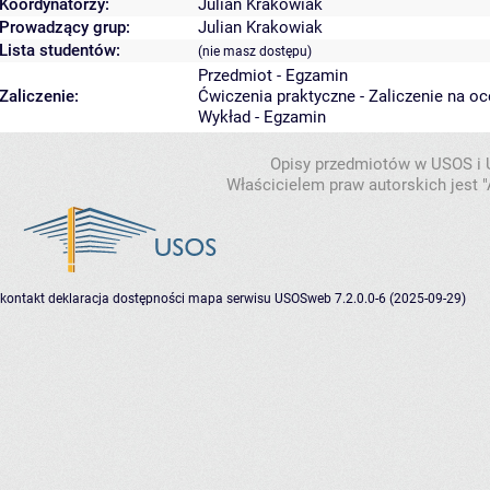
Koordynatorzy:
Julian Krakowiak
Prowadzący grup:
Julian Krakowiak
Lista studentów:
(nie masz dostępu)
Przedmiot - Egzamin
Zaliczenie:
Ćwiczenia praktyczne - Zaliczenie na o
Wykład - Egzamin
Opisy przedmiotów w USOS i
Właścicielem praw autorskich jest
kontakt
deklaracja dostępności
mapa serwisu
USOSweb 7.2.0.0-6 (2025-09-29)