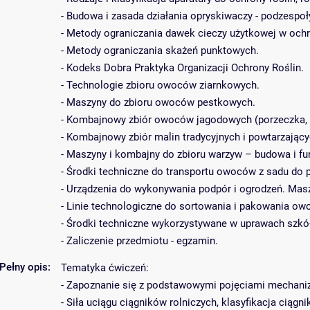
- Budowa i zasada działania opryskiwaczy - podzespoł
- Metody ograniczania dawek cieczy użytkowej w ochro
- Metody ograniczania skażeń punktowych.
- Kodeks Dobra Praktyka Organizacji Ochrony Roślin.
- Technologie zbioru owoców ziarnkowych.
- Maszyny do zbioru owoców pestkowych.
- Kombajnowy zbiór owoców jagodowych (porzeczka, a
- Kombajnowy zbiór malin tradycyjnych i powtarzający
- Maszyny i kombajny do zbioru warzyw – budowa i f
- Środki techniczne do transportu owoców z sadu do 
- Urządzenia do wykonywania podpór i ogrodzeń. Maszy
- Linie technologiczne do sortowania i pakowania ow
- Środki techniczne wykorzystywane w uprawach szkó
- Zaliczenie przedmiotu - egzamin.
Pełny opis:
Tematyka ćwiczeń:
- Zapoznanie się z podstawowymi pojęciami mechanizacj
- Siła uciągu ciągników rolniczych, klasyfikacja ciągn