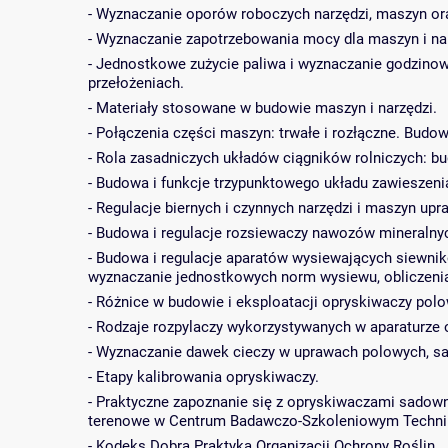
- Wyznaczanie oporów roboczych narzędzi, maszyn or
- Wyznaczanie zapotrzebowania mocy dla maszyn i na
- Jednostkowe zużycie paliwa i wyznaczanie godzinow
przełożeniach.
- Materiały stosowane w budowie maszyn i narzędzi.
- Połączenia części maszyn: trwałe i rozłączne. Bud
- Rola zasadniczych układów ciągników rolniczych: b
- Budowa i funkcje trzypunktowego układu zawieszeni
- Regulacje biernych i czynnych narzędzi i maszyn up
- Budowa i regulacje rozsiewaczy nawozów mineraln
- Budowa i regulacje aparatów wysiewających siewnik
wyznaczanie jednostkowych norm wysiewu, obliczenia
- Różnice w budowie i eksploatacji opryskiwaczy pol
- Rodzaje rozpylaczy wykorzystywanych w aparaturze 
- Wyznaczanie dawek cieczy w uprawach polowych, sa
- Etapy kalibrowania opryskiwaczy.
- Praktyczne zapoznanie się z opryskiwaczami sadown
terenowe w Centrum Badawczo-Szkoleniowym Techniki
- Kodeks Dobra Praktyka Organizacji Ochrony Roślin