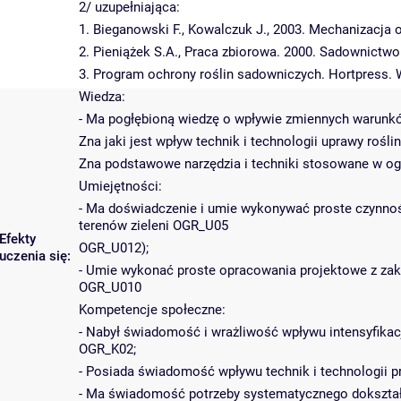
2/ uzupełniająca:
1. Bieganowski F., Kowalczuk J., 2003. Mechanizacja
2. Pieniążek S.A., Praca zbiorowa. 2000. Sadownictw
3. Program ochrony roślin sadowniczych. Hortpress.
Wiedza:
- Ma pogłębioną wiedzę o wpływie zmiennych warunkó
Zna jaki jest wpływ technik i technologii uprawy roś
Zna podstawowe narzędzia i techniki stosowane w o
Umiejętności:
- Ma doświadczenie i umie wykonywać proste czynnośc
terenów zieleni OGR_U05
Efekty
OGR_U012);
uczenia się:
- Umie wykonać proste opracowania projektowe z zakr
OGR_U010
Kompetencje społeczne:
- Nabył świadomość i wrażliwość wpływu intensyfikac
OGR_K02;
- Posiada świadomość wpływu technik i technologii p
- Ma świadomość potrzeby systematycznego dokształc