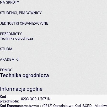
NA SKRÓTY
STUDENCI, PRACOWNICY
JEDNOSTKI ORGANIZACYJNE
PRZEDMIOTY
Technika ogrodnicza
STUDIA
AKADEMIKI
POMOC
Technika ogrodnicza
Informacje ogólne
Kod
0203-OGR-1-7071N
przedmiotu:
Kod Erasmus
/ (0812) Ogrodnictwo
Kod ISCED - Międzyn
(brak danych)