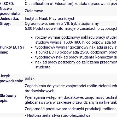
/ ISCED:
Classification of Education) została opracowana pr
Nazwa
Zielarstwo
przedmiotu:
Jednostka:
Instytut Nauk Przyrodniczych
Grupy:
Ogrodnictwo, semestr VII, tryb stacjonarny
5.00
Podstawowe informacje o zasadach przyporzą
roczny wymiar godzinowy nakładu pracy studen
studiów wynosi 1500-1800 h, co odpowiada 60
Punkty ECTS i
tygodniowy wymiar godzinowy nakładu pracy st
inne:
1 punkt ECTS odpowiada 25-30 godzinom pracy 
tygodniowy nakład pracy studenta konieczny d
nakład pracy potrzebny do zaliczenia przedmi
studenta.
Język
polski
prowadzenia:
Zagadnienia dotyczące znajomości roślin zielarskich
środowiskowych.
Skrócony
Wymagania wstępne i dodatkowe: znajomość technik pra
opis:
gleboznawstwa w zakresie przewidzianym na kierun
Znajomość podstaw propedeutyki produkcji roślinnej,
• Historia zielarstwa i ziołolecznictwa