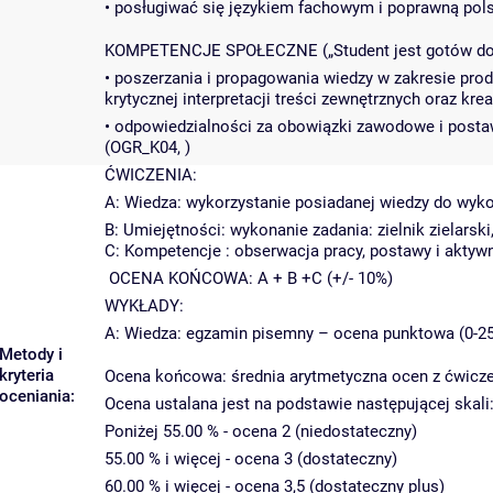
• posługiwać się językiem fachowym i poprawną pols
KOMPETENCJE SPOŁECZNE („Student jest gotów do
• poszerzania i propagowania wiedzy w zakresie pro
krytycznej interpretacji treści zewnętrznych oraz kr
• odpowiedzialności za obowiązki zawodowe i posta
(OGR_K04, )
ĆWICZENIA:
A: Wiedza: wykorzystanie posiadanej wiedzy do wyko
B: Umiejętności: wykonanie zadania: zielnik zielarsk
C: Kompetencje : obserwacja pracy, postawy i aktywn
OCENA KOŃCOWA: A + B +C (+/- 10%)
WYKŁADY:
A: Wiedza: egzamin pisemny – ocena punktowa (0-25
Metody i
kryteria
Ocena końcowa: średnia arytmetyczna ocen z ćwicze
oceniania:
Ocena ustalana jest na podstawie następującej skali
Poniżej 55.00 % - ocena 2 (niedostateczny)
55.00 % i więcej - ocena 3 (dostateczny)
60.00 % i więcej - ocena 3,5 (dostateczny plus)