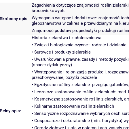
Zagadnienia dotyczące znajomości roślin zielarski
środowiskowych.
Wymagania wstępne i dodatkowe: znajomość technik p
Skrócony opis:
gleboznawstwa w zakresie przewidzianym na kier
Znajomość podstaw propedeutyki produkcji roślinne
Historia zielarstwa i ziołolecznictwa
• Związki biologicznie czynne– rodzaje i działanie
• Surowce i produkty zielarskie
• Uwarunkowania prawne, zasady i metody pozyskiw
(spacer dydaktyczny)
• Występowanie i rejonizacja produkcji, rozpoznaw
przechowywanie, pożytki pszczele
• Egzotyczne rośliny zielarskie- przegląd gatunków,
• Lecznicze zastosowanie roślin zielarskich: med
• Kosmetyczne zastosowanie roślin zielarskich, ar
• Kulinarne zastosowanie roślin zielarskich
Pełny opis:
• Sensoryczne rozpoznawanie wybranych cech sur
• Gospodarcze i dekoratorskie (min. florystyka) wy
• Ogrody ziołowe i zioła w pojemnikach, zasady pr