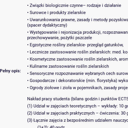
• Związki biologicznie czynne– rodzaje i działanie
• Surowce i produkty zielarskie
• Uwarunkowania prawne, zasady i metody pozyskiwan
(spacer dydaktyczny)
• Występowanie i rejonizacja produkcji, rozpoznawani
przechowywanie, pożytki pszczele
• Egzotyczne rośliny zielarskie- przegląd gatunków,
• Lecznicze zastosowanie roślin zielarskich: med. k
• Kosmetyczne zastosowanie roślin zielarskich, arom
• Kulinarne zastosowanie roślin zielarskich
Pełny opis:
• Sensoryczne rozpoznawanie wybranych cech surow
• Gospodarcze i dekoratorskie (min. florystyka) wyko
• Ogrody ziołowe i zioła w pojemnikach, zasady proj
Nakład pracy studenta (bilans godzin i punktów ECTS
(1) Udział w zajęciach teoretycznych – wykłady: 10 g
(2) Udział w zajęciach praktycznych – ćwiczenia: 30 
(3) Łącznie zajęcia z bezpośrednim udziałem nauczy
(1+2): 40 godz.