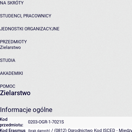
NA SKRÓTY
STUDENCI, PRACOWNICY
JEDNOSTKI ORGANIZACYJNE
PRZEDMIOTY
Zielarstwo
STUDIA
AKADEMIKI
POMOC
Zielarstwo
Informacje ogólne
Kod
0203-OGR-1-7021S
przedmiotu:
Kod Erasmus
/ (0812) Ogrodnictwo
Kod ISCED - Między
(brak danych)