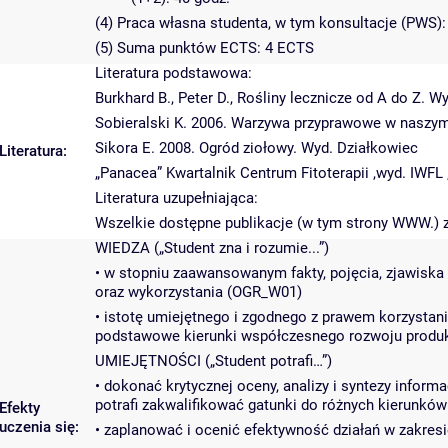
(4) Praca własna studenta, w tym konsultacje (PWS):
(5) Suma punktów ECTS: 4 ECTS
Literatura podstawowa:
Burkhard B., Peter D., Rośliny lecznicze od A do Z. W
Sobieralski K. 2006. Warzywa przyprawowe w naszym 
Sikora E. 2008. Ogród ziołowy. Wyd. Działkowiec
Literatura:
„Panacea” Kwartalnik Centrum Fitoterapii ,wyd. IWFL
Literatura uzupełniająca:
Wszelkie dostępne publikacje (w tym strony WWW.)
WIEDZA („Student zna i rozumie...”)
• w stopniu zaawansowanym fakty, pojęcia, zjawiska p
oraz wykorzystania (OGR_W01)
• istotę umiejętnego i zgodnego z prawem korzystan
podstawowe kierunki współczesnego rozwoju produkc
UMIEJĘTNOŚCI („Student potrafi…”)
• dokonać krytycznej oceny, analizy i syntezy inform
potrafi zakwalifikować gatunki do różnych kierunkó
Efekty
uczenia się:
• zaplanować i ocenić efektywność działań w zakres