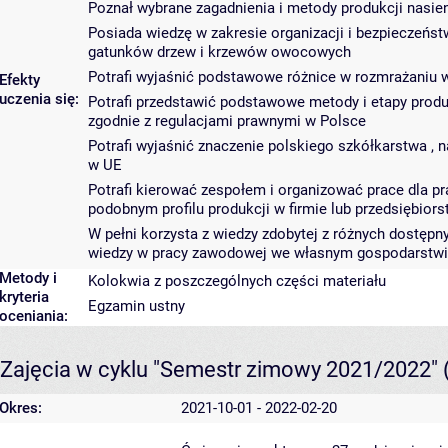
Poznał wybrane zagadnienia i metody produkcji nas
Posiada wiedzę w zakresie organizacji i bezpieczeńst
gatunków drzew i krzewów owocowych
Potrafi wyjaśnić podstawowe różnice w rozmrażaniu
Efekty
uczenia się:
Potrafi przedstawić podstawowe metody i etapy prod
zgodnie z regulacjami prawnymi w Polsce
Potrafi wyjaśnić znaczenie polskiego szkółkarstwa , 
w UE
Potrafi kierować zespołem i organizować prace dla 
podobnym profilu produkcji w firmie lub przedsiębiors
W pełni korzysta z wiedzy zdobytej z różnych dostępn
wiedzy w pracy zawodowej we własnym gospodarstwie
Metody i
Kolokwia z poszczególnych części materiału
kryteria
Egzamin ustny
oceniania:
Zajęcia w cyklu "Semestr zimowy 2021/2022"
Okres:
2021-10-01 - 2022-02-20