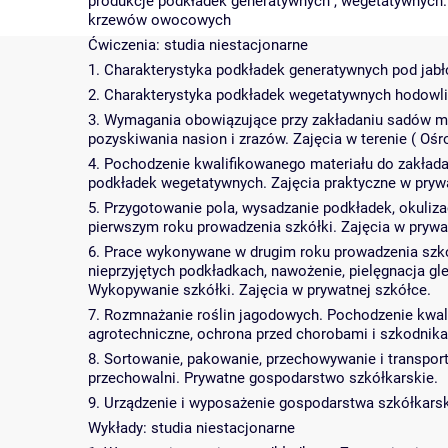
produkcje podkładek generatywnych , wegetatywnych.
krzewów owocowych
Ćwiczenia: studia niestacjonarne
1. Charakterystyka podkładek generatywnych pod jabłon
2. Charakterystyka podkładek wegetatywnych hodowli ang
3. Wymagania obowiązujące przy zakładaniu sadów 
pozyskiwania nasion i zrazów. Zajęcia w terenie ( Ośr
4. Pochodzenie kwalifikowanego materiału do zakła
podkładek wegetatywnych. Zajęcia praktyczne w pryw
5. Przygotowanie pola, wysadzanie podkładek, okuliza
pierwszym roku prowadzenia szkółki. Zajęcia w prywa
6. Prace wykonywane w drugim roku prowadzenia szkó
nieprzyjętych podkładkach, nawożenie, pielęgnacja gl
Wykopywanie szkółki. Zajęcia w prywatnej szkółce.
7. Rozmnażanie roślin jagodowych. Pochodzenie kwali
agrotechniczne, ochrona przed chorobami i szkodnik
8. Sortowanie, pakowanie, przechowywanie i transpor
przechowalni. Prywatne gospodarstwo szkółkarskie.
9. Urządzenie i wyposażenie gospodarstwa szkółkars
Wykłady: studia niestacjonarne