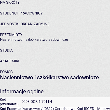
NA SKRÓTY
STUDENCI, PRACOWNICY
JEDNOSTKI ORGANIZACYJNE
PRZEDMIOTY
Nasiennictwo i szkółkarstwo sadownicze
STUDIA
AKADEMIKI
POMOC
Nasiennictwo i szkółkarstwo sadownicze
Informacje ogólne
Kod
0203-OGR-1-7011N
przedmiotu:
Kod Erasmus
/ (0812) Ogrodnictwo
Kod ISCED - Międzyn
(brak danych)