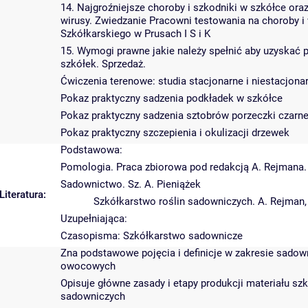
14. Najgroźniejsze choroby i szkodniki w szkółce ora
wirusy. Zwiedzanie Pracowni testowania na choroby i 
Szkółkarskiego w Prusach I S i K
15. Wymogi prawne jakie należy spełnić aby uzyskać 
szkółek. Sprzedaż.
Ćwiczenia terenowe: studia stacjonarne i niestacjona
Pokaz praktyczny sadzenia podkładek w szkółce
Pokaz praktyczny sadzenia sztobrów porzeczki czarne
Pokaz praktyczny szczepienia i okulizacji drzewek
Podstawowa:
Pomologia. Praca zbiorowa pod redakcją A. Rejmana.
Sadownictwo. Sz. A. Pieniążek
Literatura:
Szkółkarstwo roślin sadowniczych. A. Rejman,
Uzupełniająca:
Czasopisma: Szkółkarstwo sadownicze
Zna podstawowe pojęcia i definicje w zakresie sado
owocowych
Opisuje główne zasady i etapy produkcji materiału 
sadowniczych