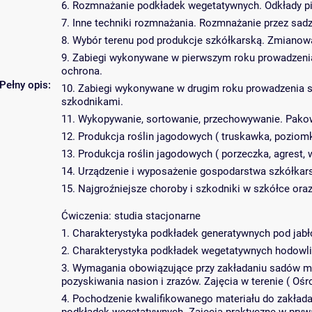
6. Rozmnażanie podkładek wegetatywnych. Odkłady p
7. Inne techniki rozmnażania. Rozmnażanie przez sadz
8. Wybór terenu pod produkcje szkółkarską. Zmianowa
9. Zabiegi wykonywane w pierwszym roku prowadzenia s
ochrona.
Pełny opis:
10. Zabiegi wykonywane w drugim roku prowadzenia sz
szkodnikami.
11. Wykopywanie, sortowanie, przechowywanie. Pakowa
12. Produkcja roślin jagodowych ( truskawka, poziomk
13. Produkcja roślin jagodowych ( porzeczka, agrest, 
14. Urządzenie i wyposażenie gospodarstwa szkółkar
15. Najgroźniejsze choroby i szkodniki w szkółce ora
Ćwiczenia: studia stacjonarne
1. Charakterystyka podkładek generatywnych pod jabłon
2. Charakterystyka podkładek wegetatywnych hodowli ang
3. Wymagania obowiązujące przy zakładaniu sadów 
pozyskiwania nasion i zrazów. Zajęcia w terenie ( Ośr
4. Pochodzenie kwalifikowanego materiału do zakła