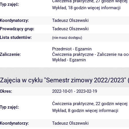
Ćwiczenia praktyczne, 27 godzin
więcej 
Typ zajęć:
Wykład, 18 godzin
więcej informacji
Koordynatorzy:
Tadeusz Olszewski
Prowadzący grup:
Tadeusz Olszewski
Lista studentów:
(nie masz dostępu)
Przedmiot - Egzamin
Zaliczenie:
Ćwiczenia praktyczne - Zaliczenie na o
Wykład - Egzamin
Zajęcia w cyklu "Semestr zimowy 2022/2023"
Okres:
2022-10-01 - 2023-02-19
Ćwiczenia praktyczne, 22 godzin
więcej 
Typ zajęć:
Wykład, 8 godzin
więcej informacji
Koordynatorzy:
Tadeusz Olszewski