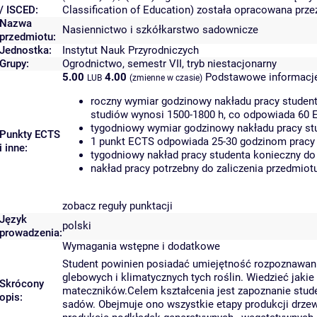
/ ISCED:
Classification of Education) została opracowana prz
Nazwa
Nasiennictwo i szkółkarstwo sadownicze
przedmiotu:
Jednostka:
Instytut Nauk Przyrodniczych
Grupy:
Ogrodnictwo, semestr VII, tryb niestacjonarny
5.00
4.00
Podstawowe informacje
LUB
(zmienne w czasie)
roczny wymiar godzinowy nakładu pracy student
studiów wynosi 1500-1800 h, co odpowiada 60 
tygodniowy wymiar godzinowy nakładu pracy stu
Punkty ECTS
1 punkt ECTS odpowiada 25-30 godzinom pracy s
i inne:
tygodniowy nakład pracy studenta konieczny do
nakład pracy potrzebny do zaliczenia przedmio
zobacz reguły punktacji
Język
polski
prowadzenia:
Wymagania wstępne i dodatkowe
Student powinien posiadać umiejętność rozpoznawan
glebowych i klimatycznych tych roślin. Wiedzieć jaki
Skrócony
mateczników.Celem kształcenia jest zapoznanie stud
opis:
sadów. Obejmuje ono wszystkie etapy produkcji drze