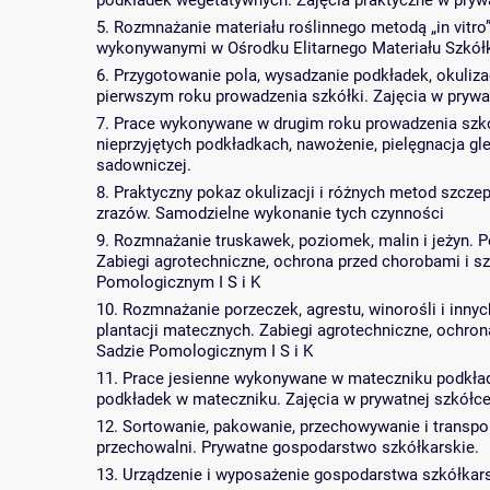
podkładek wegetatywnych. Zajęcia praktyczne w pryw
5. Rozmnażanie materiału roślinnego metodą „in vitro”
wykonywanymi w Ośrodku Elitarnego Materiału Szkółka
6. Przygotowanie pola, wysadzanie podkładek, okuliza
pierwszym roku prowadzenia szkółki. Zajęcia w prywa
7. Prace wykonywane w drugim roku prowadzenia szkó
nieprzyjętych podkładkach, nawożenie, pielęgnacja gl
sadowniczej.
8. Praktyczny pokaz okulizacji i różnych metod szcze
zrazów. Samodzielne wykonanie tych czynności
9. Rozmnażanie truskawek, poziomek, malin i jeżyn. 
Zabiegi agrotechniczne, ochrona przed chorobami i 
Pomologicznym I S i K
10. Rozmnażanie porzeczek, agrestu, winorośli i inn
plantacji matecznych. Zabiegi agrotechniczne, ochro
Sadzie Pomologicznym I S i K
11. Prace jesienne wykonywane w mateczniku podkłade
podkładek w mateczniku. Zajęcia w prywatnej szkółc
12. Sortowanie, pakowanie, przechowywanie i transpo
przechowalni. Prywatne gospodarstwo szkółkarskie.
13. Urządzenie i wyposażenie gospodarstwa szkółkar