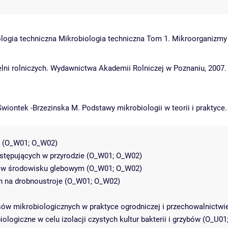
biologia techniczna Mikrobiologia techniczna Tom 1. Mikroorgani
lni rolniczych. Wydawnictwa Akademii Rolniczej w Poznaniu, 2007.
Swiontek -Brzezinska M. Podstawy mikrobiologii w teorii i prakty
ze (O_W01; O_W02)
ystępujących w przyrodzie (O_W01; O_W02)
e w środowisku glebowym (O_W01; O_W02)
h na drobnoustroje (O_W01; O_W02)
ów mikrobiologicznych w praktyce ogrodniczej i przechowalnictwi
logiczne w celu izolacji czystych kultur bakterii i grzybów (O_U01