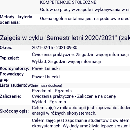
KOMPETENCJE SPOŁECZNE:
Gotów do pracy w zespole i wykonywania w n
Metody i kryteria
Ocena ogólna ustalana jest na podstawie śred
oceniania:
Zajęcia w cyklu "Semestr letni 2020/2021"
(za
Okres:
2021-02-15 - 2021-09-30
Ćwiczenia praktyczne, 25 godzin
więcej informacji
Typ zajęć:
Wykład, 25 godzin
więcej informacji
Koordynatorzy:
Paweł Lisiecki
Prowadzący
Paweł Lisiecki
grup:
Lista studentów:
(nie masz dostępu)
Przedmiot - Egzamin
Zaliczenie:
Ćwiczenia praktyczne - Zaliczenie na ocenę
Wykład - Egzamin
Celem zajęć z mikrobiologii jest zapoznanie stud
Skrócony opis:
energii w różnych ekosystemach.
Celem zajęć jest zapoznanie studentów z światem 
ekosystemach. Wykłady umożliwią lepsze zrozumien