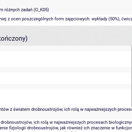
im różnych zadań (O_K05)
niej z ocen poszczególnych form zajęciowych: wykłady (50%), ćwicz
kończony)
entów z światem drobnoustrojów, ich rolą w najważniejszych proces
drobnoustrojów, ich rolą w najważniejszych procesach biologiczny
ie fizjologii drobnoustrojów, jak również ich znaczenie w funkcjo