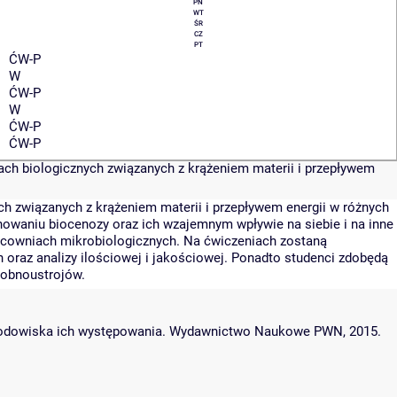
PN
WT
ŚR
CZ
PT
ĆW-P
W
ĆW-P
W
ĆW-P
ĆW-P
ach biologicznych związanych z krążeniem materii i przepływem
ch związanych z krążeniem materii i przepływem energii w różnych
nowaniu biocenozy oraz ich wzajemnym wpływie na siebie i na inne
acowniach mikrobiologicznych. Na ćwiczeniach zostaną
oraz analizy ilościowej i jakościowej. Ponadto studenci zdobędą
obnoustrojów.
i środowiska ich występowania. Wydawnictwo Naukowe PWN, 2015.