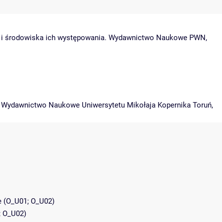
zmy i środowiska ich występowania. Wydawnictwo Naukowe PWN,
ce. Wydawnictwo Naukowe Uniwersytetu Mikołaja Kopernika Toruń,
e (O_U01; O_U02)
; O_U02)