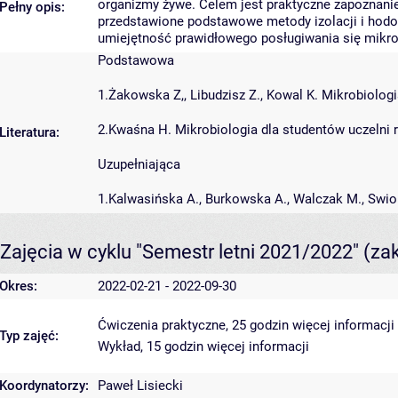
organizmy żywe. Celem jest praktyczne zapoznani
Pełny opis:
przedstawione podstawowe metody izolacji i hodow
umiejętność prawidłowego posługiwania się mik
Podstawowa
1.Żakowska Z,, Libudzisz Z., Kowal K. Mikrobiol
2.Kwaśna H. Mikrobiologia dla studentów uczelni 
Literatura:
Uzupełniająca
1.Kalwasińska A., Burkowska A., Walczak M., Swio
Zajęcia w cyklu "Semestr letni 2021/2022"
(za
Okres:
2022-02-21 - 2022-09-30
Ćwiczenia praktyczne, 25 godzin
więcej informacji
Typ zajęć:
Wykład, 15 godzin
więcej informacji
Koordynatorzy:
Paweł Lisiecki