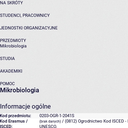
NA SKRÓTY
STUDENCI, PRACOWNICY
JEDNOSTKI ORGANIZACYJNE
PRZEDMIOTY
Mikrobiologia
STUDIA
AKADEMIKI
POMOC
Mikrobiologia
Informacje ogólne
Kod przedmiotu:
0203-OGR-1-2041S
Kod Erasmus /
/ (0812) Ogrodnictwo
Kod ISCED - 
(brak danych)
ISCED:
UNESCO.