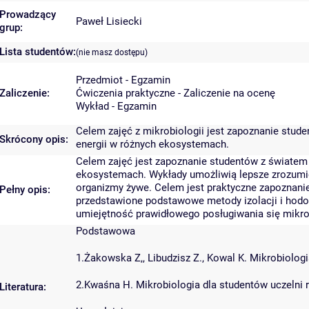
Prowadzący
Paweł Lisiecki
grup:
Lista studentów:
(nie masz dostępu)
Przedmiot - Egzamin
Zaliczenie:
Ćwiczenia praktyczne - Zaliczenie na ocenę
Wykład - Egzamin
Celem zajęć z mikrobiologii jest zapoznanie stud
Skrócony opis:
energii w różnych ekosystemach.
Celem zajęć jest zapoznanie studentów z światem 
ekosystemach. Wykłady umożliwią lepsze zrozumien
organizmy żywe. Celem jest praktyczne zapoznani
Pełny opis:
przedstawione podstawowe metody izolacji i hodow
umiejętność prawidłowego posługiwania się mik
Podstawowa
1.Żakowska Z,, Libudzisz Z., Kowal K. Mikrobiol
2.Kwaśna H. Mikrobiologia dla studentów uczelni 
Literatura: