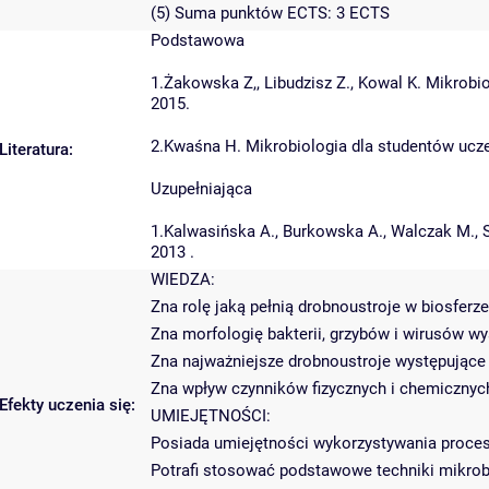
(5) Suma punktów ECTS: 3 ECTS
Podstawowa
1.Żakowska Z,, Libudzisz Z., Kowal K. Mikro
2015.
2.Kwaśna H. Mikrobiologia dla studentów ucze
Literatura:
Uzupełniająca
1.Kalwasińska A., Burkowska A., Walczak M., 
2013 .
WIEDZA:
Zna rolę jaką pełnią drobnoustroje w biosfer
Zna morfologię bakterii, grzybów i wirusów w
Zna najważniejsze drobnoustroje występując
Zna wpływ czynników fizycznych i chemicznyc
Efekty uczenia się:
UMIEJĘTNOŚCI:
Posiada umiejętności wykorzystywania proces
Potrafi stosować podstawowe techniki mikrobio