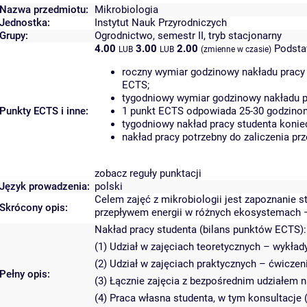
Nazwa przedmiotu:
Mikrobiologia
Jednostka:
Instytut Nauk Przyrodniczych
Grupy:
Ogrodnictwo, semestr II, tryb stacjonarny
4.00
3.00
2.00
Podsta
LUB
LUB
(zmienne w czasie)
roczny wymiar godzinowy nakładu pracy 
ECTS;
tygodniowy wymiar godzinowy nakładu pr
Punkty ECTS i inne:
1 punkt ECTS odpowiada 25-30 godzinom 
tygodniowy nakład pracy studenta konie
nakład pracy potrzebny do zaliczenia p
zobacz reguły punktacji
Język prowadzenia:
polski
Celem zajęć z mikrobiologii jest zapoznanie 
Skrócony opis:
przepływem energii w różnych ekosystemach –
Nakład pracy studenta (bilans punktów ECTS):
(1) Udział w zajęciach teoretycznych – wykłady
(2) Udział w zajęciach praktycznych – ćwiczeni
Pełny opis:
(3) Łącznie zajęcia z bezpośrednim udziałem 
(4) Praca własna studenta, w tym konsultacje 