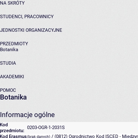
NA SKRÓTY
STUDENCI, PRACOWNICY
JEDNOSTKI ORGANIZACYJNE
PRZEDMIOTY
Botanika
STUDIA
AKADEMIKI
POMOC
Botanika
Informacje ogólne
Kod
0203-OGR-1-2031S
przedmiotu:
Kod Erasmus
/ (0812) Ogrodnictwo
Kod ISCED - Międzyn
(brak danych)