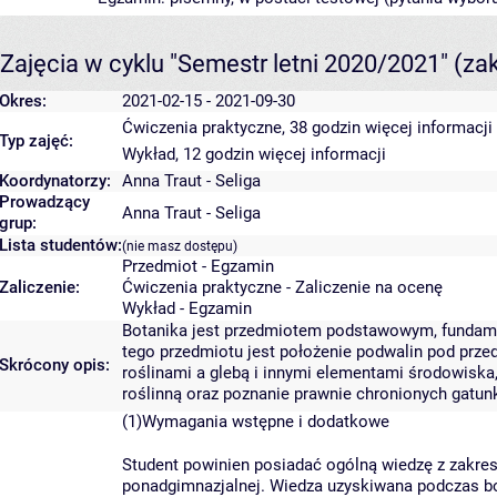
Zajęcia w cyklu "Semestr letni 2020/2021"
(za
Okres:
2021-02-15 - 2021-09-30
Ćwiczenia praktyczne, 38 godzin
więcej informacji
Typ zajęć:
Wykład, 12 godzin
więcej informacji
Koordynatorzy:
Anna Traut - Seliga
Prowadzący
Anna Traut - Seliga
grup:
Lista studentów:
(nie masz dostępu)
Przedmiot - Egzamin
Zaliczenie:
Ćwiczenia praktyczne - Zaliczenie na ocenę
Wykład - Egzamin
Botanika jest przedmiotem podstawowym, fundame
tego przedmiotu jest położenie podwalin pod prz
Skrócony opis:
roślinami a glebą i innymi elementami środowiska,
roślinną oraz poznanie prawnie chronionych gatun
(1)Wymagania wstępne i dodatkowe
Student powinien posiadać ogólną wiedzę z zakres
ponadgimnazjalnej. Wiedza uzyskiwana podczas b