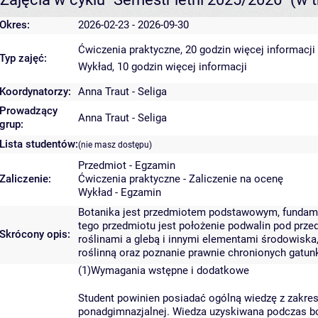
Okres:
2026-02-23 - 2026-09-30
Ćwiczenia praktyczne, 20 godzin
więcej informacji
Typ zajęć:
Wykład, 10 godzin
więcej informacji
Koordynatorzy:
Anna Traut - Seliga
Prowadzący
Anna Traut - Seliga
grup:
Lista studentów:
(nie masz dostępu)
Przedmiot - Egzamin
Zaliczenie:
Ćwiczenia praktyczne - Zaliczenie na ocenę
Wykład - Egzamin
Botanika jest przedmiotem podstawowym, fundame
tego przedmiotu jest położenie podwalin pod prz
Skrócony opis:
roślinami a glebą i innymi elementami środowiska,
roślinną oraz poznanie prawnie chronionych gatun
(1)Wymagania wstępne i dodatkowe
Student powinien posiadać ogólną wiedzę z zakres
ponadgimnazjalnej. Wiedza uzyskiwana podczas b