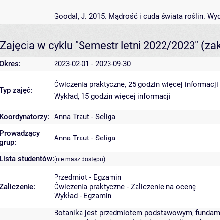
Goodal, J. 2015. Mądrość i cuda świata roślin. W
Zajęcia w cyklu "Semestr letni 2022/2023"
(za
Okres:
2023-02-01 - 2023-09-30
Ćwiczenia praktyczne, 25 godzin
więcej informacji
Typ zajęć:
Wykład, 15 godzin
więcej informacji
Koordynatorzy:
Anna Traut - Seliga
Prowadzący
Anna Traut - Seliga
grup:
Lista studentów:
(nie masz dostępu)
Przedmiot - Egzamin
Zaliczenie:
Ćwiczenia praktyczne - Zaliczenie na ocenę
Wykład - Egzamin
Botanika jest przedmiotem podstawowym, fundame