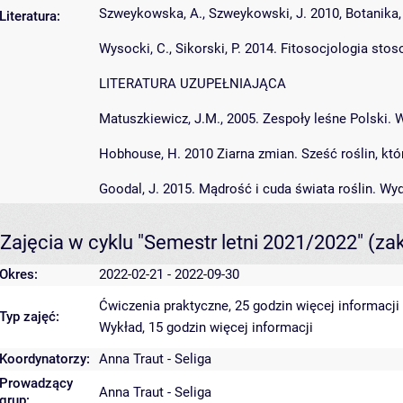
Szweykowska, A., Szweykowski, J. 2010, Botanika, 
Literatura:
Wysocki, C., Sikorski, P. 2014. Fitosocjologia s
LITERATURA UZUPEŁNIAJĄCA
Matuszkiewicz, J.M., 2005. Zespoły leśne Polski
Hobhouse, H. 2010 Ziarna zmian. Sześć roślin, kt
Goodal, J. 2015. Mądrość i cuda świata roślin. W
Zajęcia w cyklu "Semestr letni 2021/2022"
(za
Okres:
2022-02-21 - 2022-09-30
Ćwiczenia praktyczne, 25 godzin
więcej informacji
Typ zajęć:
Wykład, 15 godzin
więcej informacji
Koordynatorzy:
Anna Traut - Seliga
Prowadzący
Anna Traut - Seliga
grup: