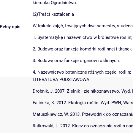
kierunku Ogrodnictwo.
(2)Treści kształcenia
W trakcie zajęć, trwających dwa semestry, studenc
Pełny opis:
1. Systematykę i nazewnictwo w królestwie roślin;
2. Budowę oraz funkcje komórki roślinnej i tkanek 
3. Budowę oraz funkcje organów roślinnych;
4. Nazewnictwo botaniczne różnych części roślin;
LITERATURA PODSTAWOWA
Drobnik, J. 2007. Zielnik i zielnikoznawstwo. Wy
Falińska, K. 2012. Ekologia roślin. Wyd. PWN, Wa
Matuszkiewicz, W. 2013. Przewodnik do oznaczani
Rutkowski, L. 2012. Klucz do oznaczania roślin 