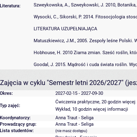
Szweykowska, A., Szweykowski, J. 2010, Botanika, 
Literatura:
Wysocki, C., Sikorski, P. 2014. Fitosocjologia s
LITERATURA UZUPEŁNIAJĄCA
Matuszkiewicz, J.M., 2005. Zespoły leśne Polski
Hobhouse, H. 2010 Ziarna zmian. Sześć roślin, kt
Goodal, J. 2015. Mądrość i cuda świata roślin. W
Zajęcia w cyklu "Semestr letni 2026/2027"
(je
Okres:
2027-02-15 - 2027-09-30
Ćwiczenia praktyczne, 20 godzin
więcej 
Typ zajęć:
Wykład, 10 godzin
więcej informacji
Koordynatorzy:
Anna Traut - Seliga
Prowadzący grup:
Anna Traut - Seliga
Lista studentów:
(nie masz dostępu)