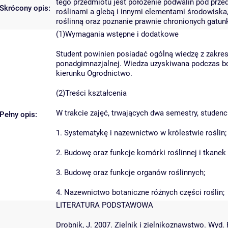
tego przedmiotu jest położenie podwalin pod prz
Skrócony opis:
roślinami a glebą i innymi elementami środowiska,
roślinną oraz poznanie prawnie chronionych gatun
(1)Wymagania wstępne i dodatkowe
Student powinien posiadać ogólną wiedzę z zakres
ponadgimnazjalnej. Wiedza uzyskiwana podczas b
kierunku Ogrodnictwo.
(2)Treści kształcenia
W trakcie zajęć, trwających dwa semestry, studenc
Pełny opis:
1. Systematykę i nazewnictwo w królestwie roślin;
2. Budowę oraz funkcje komórki roślinnej i tkanek 
3. Budowę oraz funkcje organów roślinnych;
4. Nazewnictwo botaniczne różnych części roślin;
LITERATURA PODSTAWOWA
Drobnik, J. 2007. Zielnik i zielnikoznawstwo. Wy