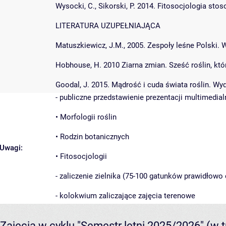
Wysocki, C., Sikorski, P. 2014. Fitosocjologia s
LITERATURA UZUPEŁNIAJĄCA
Matuszkiewicz, J.M., 2005. Zespoły leśne Polski
Hobhouse, H. 2010 Ziarna zmian. Sześć roślin, kt
Goodal, J. 2015. Mądrość i cuda świata roślin. W
- publiczne przedstawienie prezentacji multimedia
• Morfologii roślin
• Rodzin botanicznych
Uwagi:
• Fitosocjologii
- zaliczenie zielnika (75-100 gatunków prawidłow
- kolokwium zaliczające zajęcia terenowe
Zajęcia w cyklu "Semestr letni 2025/2026"
(w t