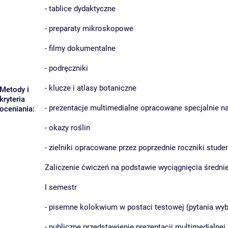
- tablice dydaktyczne
- preparaty mikroskopowe
- filmy dokumentalne
- podręczniki
- klucze i atlasy botaniczne
Metody i
kryteria
- prezentacje multimedialne opracowane specjalnie na
oceniania:
- okazy roślin
- zielniki opracowane przez poprzednie roczniki stud
Zaliczenie ćwiczeń na podstawie wyciągnięcia średnie
I semestr
- pisemne kolokwium w postaci testowej (pytania wyb
- publiczne przedstawienie prezentacji multimedialnej