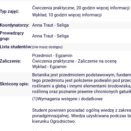
Ćwiczenia praktyczne, 20 godzin
więcej informacji
Typ zajęć:
Wykład, 10 godzin
więcej informacji
Koordynatorzy:
Anna Traut - Seliga
Prowadzący
Anna Traut - Seliga
grup:
Lista studentów:
(nie masz dostępu)
Przedmiot - Egzamin
Zaliczenie:
Ćwiczenia praktyczne - Zaliczenie na ocenę
Wykład - Egzamin
Botanika jest przedmiotem podstawowym, fundame
tego przedmiotu jest położenie podwalin pod prz
Skrócony opis:
roślinami a glebą i innymi elementami środowiska,
roślinną oraz poznanie prawnie chronionych gatun
(1)Wymagania wstępne i dodatkowe
Student powinien posiadać ogólną wiedzę z zakres
ponadgimnazjalnej. Wiedza uzyskiwana podczas b
kierunku Ogrodnictwo.