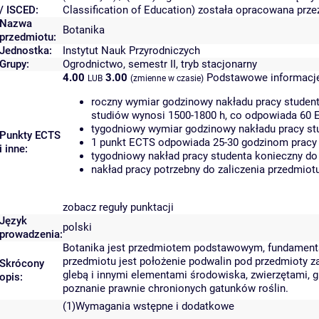
/ ISCED:
Classification of Education) została opracowana prz
Nazwa
Botanika
przedmiotu:
Jednostka:
Instytut Nauk Przyrodniczych
Grupy:
Ogrodnictwo, semestr II, tryb stacjonarny
4.00
3.00
Podstawowe informacje
LUB
(zmienne w czasie)
roczny wymiar godzinowy nakładu pracy student
studiów wynosi 1500-1800 h, co odpowiada 60 
tygodniowy wymiar godzinowy nakładu pracy stu
Punkty ECTS
1 punkt ECTS odpowiada 25-30 godzinom pracy s
i inne:
tygodniowy nakład pracy studenta konieczny do
nakład pracy potrzebny do zaliczenia przedmio
zobacz reguły punktacji
Język
polski
prowadzenia:
Botanika jest przedmiotem podstawowym, fundamenta
przedmiotu jest położenie podwalin pod przedmioty 
Skrócony
glebą i innymi elementami środowiska, zwierzętami, g
opis:
poznanie prawnie chronionych gatunków roślin.
(1)Wymagania wstępne i dodatkowe