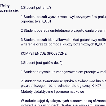
Efekty
(„Student potrafi…”)
uczenia się:
1 Student potrafi wyszukiwać i wykorzystywać w praktyc
ogrodnictwa K_U01
2 Student posiada umiejętność przygotowania pisemny
3 Student potrafi identyfikować skład gatunkowy rośl
w terenie oraz za pomocą kluczy botanicznych K_U07
KOMPETENCJE SPOŁECZNE
(„Student jest gotów do…”)
1 Student aktywnie i z zaangażowaniem pracuje w mał
2 Student ma świadomość ryzyka niewłaściwie lub ni
przyrodniczego i różnorodności biologicznej K_K07
Metody dydaktyczne i pomoce naukowe
W trakcie zajęć dydaktycznych stosowane są różnoro
indywidualni i w grupach, dzieląc się wynikami swojej