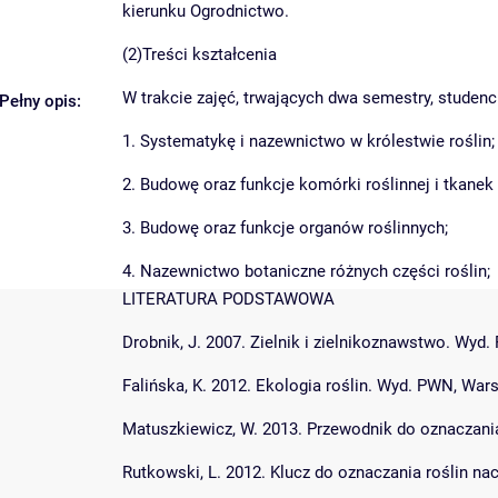
kierunku Ogrodnictwo.
(2)Treści kształcenia
W trakcie zajęć, trwających dwa semestry, studenc
Pełny opis:
1. Systematykę i nazewnictwo w królestwie roślin;
2. Budowę oraz funkcje komórki roślinnej i tkanek 
3. Budowę oraz funkcje organów roślinnych;
4. Nazewnictwo botaniczne różnych części roślin;
LITERATURA PODSTAWOWA
Drobnik, J. 2007. Zielnik i zielnikoznawstwo. Wy
Falińska, K. 2012. Ekologia roślin. Wyd. PWN, Wa
Matuszkiewicz, W. 2013. Przewodnik do oznaczani
Rutkowski, L. 2012. Klucz do oznaczania roślin 