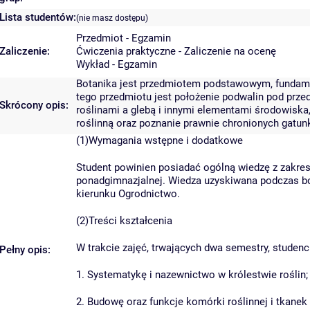
Lista studentów:
(nie masz dostępu)
Przedmiot - Egzamin
Zaliczenie:
Ćwiczenia praktyczne - Zaliczenie na ocenę
Wykład - Egzamin
Botanika jest przedmiotem podstawowym, fundame
tego przedmiotu jest położenie podwalin pod prz
Skrócony opis:
roślinami a glebą i innymi elementami środowiska,
roślinną oraz poznanie prawnie chronionych gatun
(1)Wymagania wstępne i dodatkowe
Student powinien posiadać ogólną wiedzę z zakres
ponadgimnazjalnej. Wiedza uzyskiwana podczas b
kierunku Ogrodnictwo.
(2)Treści kształcenia
W trakcie zajęć, trwających dwa semestry, studenc
Pełny opis:
1. Systematykę i nazewnictwo w królestwie roślin;
2. Budowę oraz funkcje komórki roślinnej i tkanek 