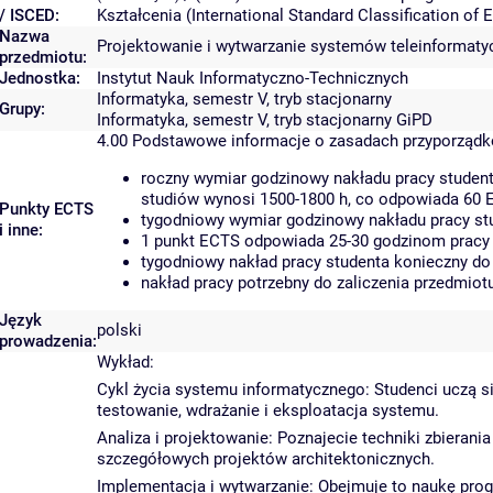
/ ISCED:
Kształcenia (International Standard Classification o
Nazwa
Projektowanie i wytwarzanie systemów teleinformaty
przedmiotu:
Jednostka:
Instytut Nauk Informatyczno-Technicznych
Informatyka, semestr V, tryb stacjonarny
Grupy:
Informatyka, semestr V, tryb stacjonarny GiPD
4.00
Podstawowe informacje o zasadach przyporząd
roczny wymiar godzinowy nakładu pracy student
studiów wynosi 1500-1800 h, co odpowiada 60 
Punkty ECTS
tygodniowy wymiar godzinowy nakładu pracy stu
i inne:
1 punkt ECTS odpowiada 25-30 godzinom pracy s
tygodniowy nakład pracy studenta konieczny do
nakład pracy potrzebny do zaliczenia przedmio
Język
polski
prowadzenia:
Wykład:
Cykl życia systemu informatycznego: Studenci uczą si
testowanie, wdrażanie i eksploatacja systemu.
Analiza i projektowanie: Poznajecie techniki zbiera
szczegółowych projektów architektonicznych.
Implementacja i wytwarzanie: Obejmuje to naukę prog