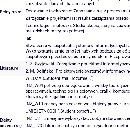
zarządzanie danymi i bazami danych.
Testowanie i wdrożenie: Zapoznanie się z procesami t
Pełny opis:
Zarządzanie projektami IT: Nauka zarządzania przedsi
Technologie i metodyki: Studia skupiają się na zaawa
metodykach pracy zespołowej.
lab:
Stworzenie w zespołach systemów informatycznych zaw
Wykorzystanie umiejętności nabytych podczas zajęć z
zespołowym przedsięwzięciu inżynierskim. Przeprowa
1. Z. Szyjewski: Zarządzanie projektami informatycz
Literatura:
2. M. Dolińska: Projektowanie systemów informacyjn
WIEDZA („Student zna i rozumie...”)
INZ_W04 potrzebę uporządkowania wiedzy teoretyczn
operacyjnych, technologii sieciowych, grafiki kompute
kluczowych zagadnień informatyki
INZ_W13 zasady bezpieczeństwa i higieny pracy z ur
UMIEJĘTNOŚCI („Student potrafi ...”)
INZ_U21 umiejętnie wykorzystać zdobyte doświadczen
Efekty
uczenia się:
INZ_U23 dokonać analizy i ocenić przydatność metod 