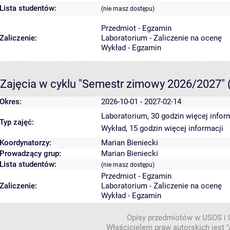
Lista studentów:
(nie masz dostępu)
Przedmiot - Egzamin
Zaliczenie:
Laboratorium - Zaliczenie na ocenę
Wykład - Egzamin
Zajęcia w cyklu "Semestr zimowy 2026/2027"
Okres:
2026-10-01 - 2027-02-14
Laboratorium, 30 godzin
więcej infor
Typ zajęć:
Wykład, 15 godzin
więcej informacji
Koordynatorzy:
Marian Bieniecki
Prowadzący grup:
Marian Bieniecki
Lista studentów:
(nie masz dostępu)
Przedmiot - Egzamin
Zaliczenie:
Laboratorium - Zaliczenie na ocenę
Wykład - Egzamin
Opisy przedmiotów w USOS i
Właścicielem praw autorskich jest