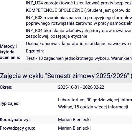
INZ_U24 zaprojektować i zrealizować prosty bezpiec
KOMPETENCJE SPOŁECZNE („Student jest gotów do ..
INZ_K03 rozumienia znaczenia precyzyjnego formułowa
poprawnego rozwiązania zarówno w pracy samodzielne
INZ_K04 określania właściwych priorytetów rozwiązani
zespołowej, postępuje etycznie
Ocena końcowa z laboratorium: oddanie prawidłowo d
Metody i
Egzamin:
kryteria
oceniania:
Test - 10 zagadnień jednokrotnego wyboru. Warunkiem
Zajęcia w cyklu "Semestr zimowy 2025/2026"
Okres:
2025-10-01 - 2026-02-22
Laboratorium, 30 godzin
więcej infor
Typ zajęć:
Wykład, 15 godzin
więcej informacji
Koordynatorzy:
Marian Bieniecki
Prowadzący grup:
Marian Bieniecki