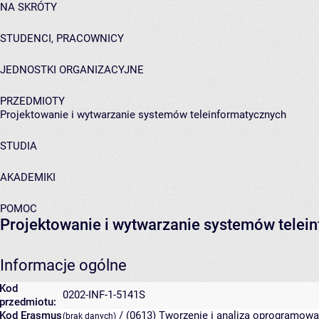
NA SKRÓTY
STUDENCI, PRACOWNICY
JEDNOSTKI ORGANIZACYJNE
PRZEDMIOTY
Projektowanie i wytwarzanie systemów teleinformatycznych
STUDIA
AKADEMIKI
POMOC
Projektowanie i wytwarzanie systemów telei
Informacje ogólne
Kod
0202-INF-1-5141S
przedmiotu:
Kod Erasmus
/ (0613) Tworzenie i analiza oprogramowan
(brak danych)