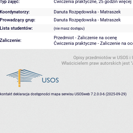
Typ zajęć:
Ćwiczenia praktyczne, 25 godzin
więcej 
Koordynatorzy:
Danuta Rozpędowska - Matraszek
Prowadzący grup:
Danuta Rozpędowska - Matraszek
Lista studentów:
(nie masz dostępu)
Przedmiot - Zaliczenie na ocenę
Zaliczenie:
Ćwiczenia praktyczne - Zaliczenie na o
Opisy przedmiotów w USOS i
Właścicielem praw autorskich jest
kontakt
deklaracja dostępności
mapa serwisu
USOSweb 7.2.0.0-6 (2025-09-29)