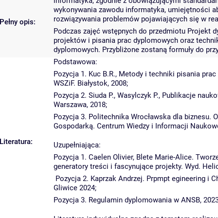
informatyka, zgodnie z obowiązującymi standardam
wykonywania zawodu informatyka, umiejętności ab
rozwiązywania problemów pojawiających się w real
Pełny opis:
Podczas zajęć wstępnych do przedmiotu Projekt 
projektów i pisania prac dyplomowych oraz techni
dyplomowych. Przybliżone zostaną formuły do prz
Podstawowa:
Pozycja 1. Kuc B.R., Metody i techniki pisania pr
WSZiF. Białystok, 2008;
Pozycja 2. Siuda P., Wasylczyk P., Publikacje nauk
Warszawa, 2018;
Pozycja 3. Politechnika Wrocławska dla biznesu. 
Gospodarką. Centrum Wiedzy i Informacji Naukowo
Literatura:
Uzupełniająca:
Pozycja 1. Caelen Olivier, Blete Marie-Alice. Tworz
generatory treści i fascynujące projekty. Wyd. Heli
Pozycja 2. Kaprzak Andrzej. Prpmpt egineering i C
Gliwice 2024;
Pozycja 3. Regulamin dyplomowania w ANSB, 2023