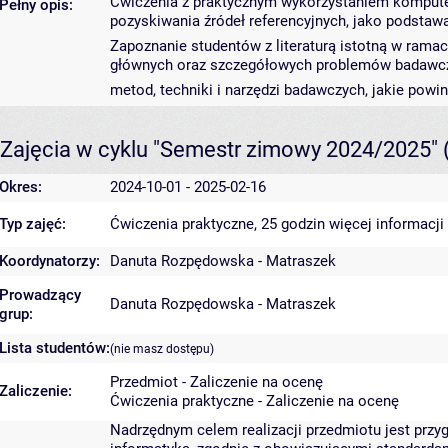
Ćwiczenia z praktycznym wykorzystaniem kompute
Pełny opis:
pozyskiwania źródeł referencyjnych, jako podstaw
Zapoznanie studentów z literaturą istotną w ramac
głównych oraz szczegółowych problemów badawcz
metod, techniki i narzędzi badawczych, jakie pow
Zajęcia w cyklu "Semestr zimowy 2024/2025"
Okres:
2024-10-01 - 2025-02-16
Typ zajęć:
Ćwiczenia praktyczne, 25 godzin
więcej informacji
Koordynatorzy:
Danuta Rozpędowska - Matraszek
Prowadzący
Danuta Rozpędowska - Matraszek
grup:
Lista studentów:
(nie masz dostępu)
Przedmiot - Zaliczenie na ocenę
Zaliczenie:
Ćwiczenia praktyczne - Zaliczenie na ocenę
Nadrzędnym celem realizacji przedmiotu jest przy