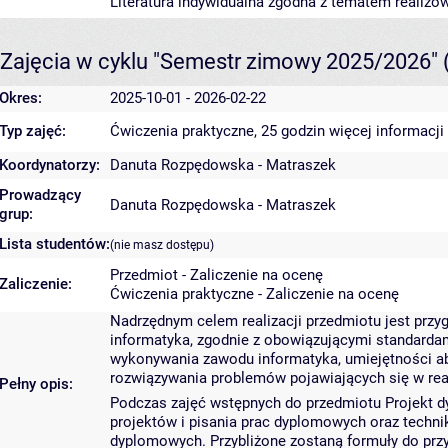
Literatura indywidualna zgodna z tematem realizo
Zajęcia w cyklu "Semestr zimowy 2025/2026"
Okres:
2025-10-01 - 2026-02-22
Typ zajęć:
Ćwiczenia praktyczne, 25 godzin
więcej informacji
Koordynatorzy:
Danuta Rozpędowska - Matraszek
Prowadzący
Danuta Rozpędowska - Matraszek
grup:
Lista studentów:
(nie masz dostępu)
Przedmiot - Zaliczenie na ocenę
Zaliczenie:
Ćwiczenia praktyczne - Zaliczenie na ocenę
Nadrzędnym celem realizacji przedmiotu jest przy
informatyka, zgodnie z obowiązującymi standardam
wykonywania zawodu informatyka, umiejętności ab
rozwiązywania problemów pojawiających się w real
Pełny opis:
Podczas zajęć wstępnych do przedmiotu Projekt 
projektów i pisania prac dyplomowych oraz techni
dyplomowych. Przybliżone zostaną formuły do prz