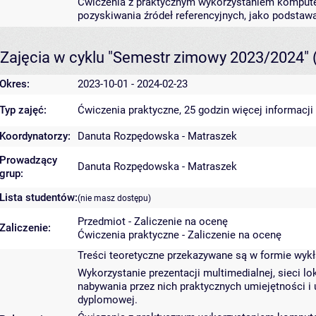
Ćwiczenia z praktycznym wykorzystaniem kompute
pozyskiwania źródeł referencyjnych, jako podstaw
Zajęcia w cyklu "Semestr zimowy 2023/2024"
Okres:
2023-10-01 - 2024-02-23
Typ zajęć:
Ćwiczenia praktyczne, 25 godzin
więcej informacji
Koordynatorzy:
Danuta Rozpędowska - Matraszek
Prowadzący
Danuta Rozpędowska - Matraszek
grup:
Lista studentów:
(nie masz dostępu)
Przedmiot - Zaliczenie na ocenę
Zaliczenie:
Ćwiczenia praktyczne - Zaliczenie na ocenę
Treści teoretyczne przekazywane są w formie wykł
Wykorzystanie prezentacji multimedialnej, sieci l
nabywania przez nich praktycznych umiejętności i
dyplomowej.