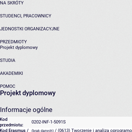
NA SKRÓTY
STUDENCI, PRACOWNICY
JEDNOSTKI ORGANIZACYJNE
PRZEDMIOTY
Projekt dyplomowy
STUDIA
AKADEMIKI
POMOC
Projekt dyplomowy
Informacje ogólne
Kod
0202-INF-1-5091S
przedmiotu:
Kod Erasmus /
/ (0613) Tworzenie i analiza oprogramo
(brak danych)