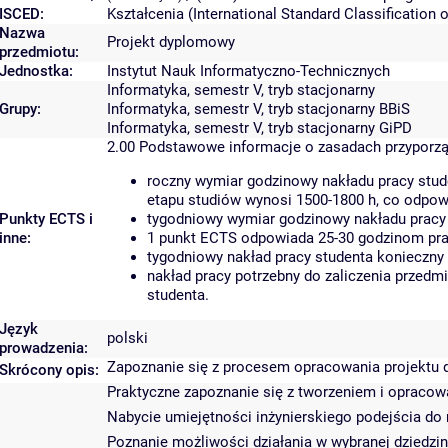
ISCED:
Kształcenia (International Standard Classificatio
Nazwa
Projekt dyplomowy
przedmiotu:
Jednostka:
Instytut Nauk Informatyczno-Technicznych
Informatyka, semestr V, tryb stacjonarny
Grupy:
Informatyka, semestr V, tryb stacjonarny BBiS
Informatyka, semestr V, tryb stacjonarny GiPD
2.00
Podstawowe informacje o zasadach przyporz
roczny wymiar godzinowy nakładu pracy stud
etapu studiów wynosi 1500-1800 h, co odpow
Punkty ECTS i
tygodniowy wymiar godzinowy nakładu pracy 
inne:
1 punkt ECTS odpowiada 25-30 godzinom prac
tygodniowy nakład pracy studenta konieczny
nakład pracy potrzebny do zaliczenia przed
studenta.
Język
polski
prowadzenia:
Zapoznanie się z procesem opracowania projektu 
Skrócony opis:
Praktyczne zapoznanie się z tworzeniem i opraco
Nabycie umiejętności inżynierskiego podejścia do
Poznanie możliwości działania w wybranej dziedzin