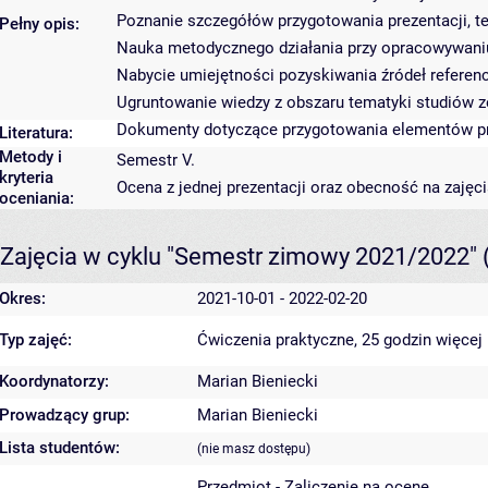
Poznanie szczegółów przygotowania prezentacji, te
Pełny opis:
Nauka metodycznego działania przy opracowywaniu
Nabycie umiejętności pozyskiwania źródeł referenc
Ugruntowanie wiedzy z obszaru tematyki studiów
Dokumenty dotyczące przygotowania elementów p
Literatura:
Metody i
Semestr V.
kryteria
Ocena z jednej prezentacji oraz obecność na zajęci
oceniania:
Zajęcia w cyklu "Semestr zimowy 2021/2022"
Okres:
2021-10-01 - 2022-02-20
Typ zajęć:
Ćwiczenia praktyczne, 25 godzin
więcej 
Koordynatorzy:
Marian Bieniecki
Prowadzący grup:
Marian Bieniecki
Lista studentów:
(nie masz dostępu)
Przedmiot - Zaliczenie na ocenę