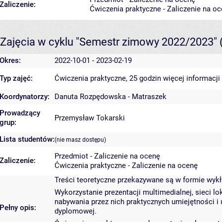
Zaliczenie:
Ćwiczenia praktyczne - Zaliczenie na o
Zajęcia w cyklu "Semestr zimowy 2022/2023"
Okres:
2022-10-01 - 2023-02-19
Typ zajęć:
Ćwiczenia praktyczne, 25 godzin
więcej informacji
Koordynatorzy:
Danuta Rozpędowska - Matraszek
Prowadzący
Przemysław Tokarski
grup:
Lista studentów:
(nie masz dostępu)
Przedmiot - Zaliczenie na ocenę
Zaliczenie:
Ćwiczenia praktyczne - Zaliczenie na ocenę
Treści teoretyczne przekazywane są w formie wykł
Wykorzystanie prezentacji multimedialnej, sieci l
nabywania przez nich praktycznych umiejętności i
Pełny opis:
dyplomowej.