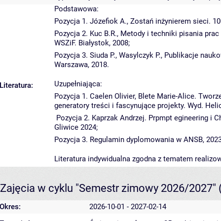
Podstawowa:
Pozycja 1. Józefiok A., Zostań inżynierem sieci. 1
Pozycja 2. Kuc B.R., Metody i techniki pisania pr
WSZiF. Białystok, 2008;
Pozycja 3. Siuda P., Wasylczyk P., Publikacje nauk
Warszawa, 2018.
Uzupełniająca:
Literatura:
Pozycja 1. Caelen Olivier, Blete Marie-Alice. Tworz
generatory treści i fascynujące projekty. Wyd. Heli
Pozycja 2. Kaprzak Andrzej. Prpmpt egineering i C
Gliwice 2024;
Pozycja 3. Regulamin dyplomowania w ANSB, 2023
Literatura indywidualna zgodna z tematem realizo
Zajęcia w cyklu "Semestr zimowy 2026/2027"
Okres:
2026-10-01 - 2027-02-14