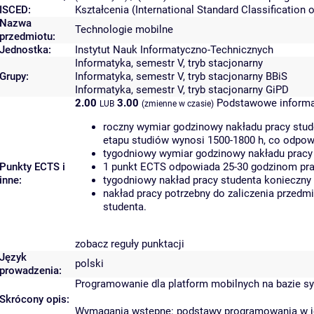
ISCED:
Kształcenia (International Standard Classificatio
Nazwa
Technologie mobilne
przedmiotu:
Jednostka:
Instytut Nauk Informatyczno-Technicznych
Informatyka, semestr V, tryb stacjonarny
Grupy:
Informatyka, semestr V, tryb stacjonarny BBiS
Informatyka, semestr V, tryb stacjonarny GiPD
2.00
3.00
Podstawowe informa
LUB
(zmienne w czasie)
roczny wymiar godzinowy nakładu pracy stud
etapu studiów wynosi 1500-1800 h, co odpow
tygodniowy wymiar godzinowy nakładu pracy 
Punkty ECTS i
1 punkt ECTS odpowiada 25-30 godzinom prac
inne:
tygodniowy nakład pracy studenta konieczny
nakład pracy potrzebny do zaliczenia przed
studenta.
zobacz reguły punktacji
Język
polski
prowadzenia:
Programowanie dla platform mobilnych na bazie s
Skrócony opis:
Wymagania wstępne: podstawy programowania w ję