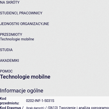
NA SKRÓTY
STUDENCI, PRACOWNICY
JEDNOSTKI ORGANIZACYJNE
PRZEDMIOTY
Technologie mobilne
STUDIA
AKADEMIKI
POMOC
Technologie mobilne
Informacje ogólne
Kod
0202-INF-1-5031S
przedmiotu:
Kod Erasmus /
/ (0613) Tworzenie i analiza oprogramo
(brak danych)