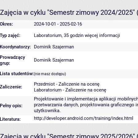
Zajęcia w cyklu "Semestr zimowy 2024/2025"
Okres:
2024-10-01 - 2025-02-16
Typ zajęć:
Laboratorium, 35 godzin
więcej informacji
Koordynatorzy:
Dominik Szajerman
Prowadzący
Dominik Szajerman
grup:
Lista studentów:
(nie masz dostępu)
Przedmiot - Zaliczenie na ocenę
Zaliczenie:
Laboratorium - Zaliczenie na ocenę
Projektowanie i implementacja aplikacji mobiln
przetwarzania danych, projektowania graficznego 
Pełny opis:
użytkownika.
http://developer.android.com/training/index.html
Literatura:
Zajęcia w cyklu "Semestr zimowy 2025/2026"