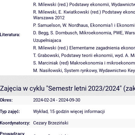
R. Milewski (red.) Podstawy ekonomii, Wydawni
R. Milewski, E. Kwiatkowski (red.) Podstawy ekon
Warszawa 2012
P. Samuelson, W. Nordhaus, Ekonomia1 i Ekonomi
D. Begg, S. Dornbusch, Mikroekonomia, PWE, Wars
Literatura:
Uzupełniajaca
R. Milewski (red.) Elementarne zagadnienia eko
T. Grabowski, Podstawy teorii ekonomii, wyd. A. M
S. Marciniak (red) Makroekonomia i mikroekonomi
M. Nasiłowski, System rynkowy, Wydawnictwo Key
Zajęcia w cyklu "Semestr letni 2023/2024"
(za
Okres:
2024-02-24 - 2024-09-30
Typ zajęć:
Wykład, 15 godzin
więcej informacji
Koordynatorzy:
Cezary Brzeziński
Prowadzący