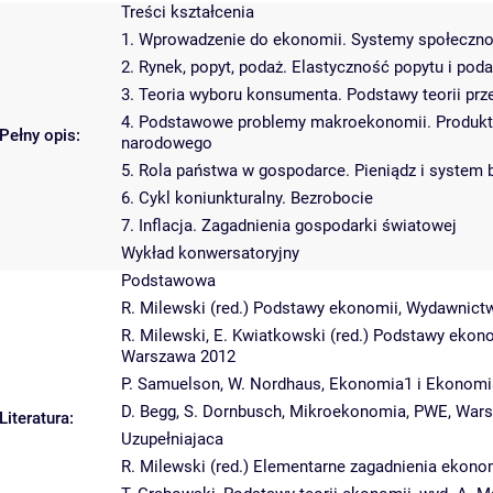
Treści kształcenia
1. Wprowadzenie do ekonomii. Systemy społeczn
2. Rynek, popyt, podaż. Elastyczność popytu i pod
3. Teoria wyboru konsumenta. Podstawy teorii prz
4. Podstawowe problemy makroekonomii. Produkt
Pełny opis:
narodowego
5. Rola państwa w gospodarce. Pieniądz i system
6. Cykl koniunkturalny. Bezrobocie
7. Inflacja. Zagadnienia gospodarki światowej
Wykład konwersatoryjny
Podstawowa
R. Milewski (red.) Podstawy ekonomii, Wydawni
R. Milewski, E. Kwiatkowski (red.) Podstawy ekon
Warszawa 2012
P. Samuelson, W. Nordhaus, Ekonomia1 i Ekonomi
D. Begg, S. Dornbusch, Mikroekonomia, PWE, Wars
Literatura:
Uzupełniajaca
R. Milewski (red.) Elementarne zagadnienia eko