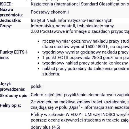
ISCED:
Kształcenia (International Standard Classificatio
Nazwa
Podstawy ekonomii
przedmiotu:
Jednostka:
Instytut Nauk Informatyczno-Technicznych
Grupy:
Informatyka, semestr II, tryb niestacjonarny
2.00
Podstawowe informacje o zasadach przyporz
roczny wymiar godzinowy nakładu pracy stud
etapu studiów wynosi 1500-1800 h, co odpow
Punkty ECTS i
tygodniowy wymiar godzinowy nakładu pracy 
inne:
1 punkt ECTS odpowiada 25-30 godzinom prac
tygodniowy nakład pracy studenta konieczny
nakład pracy potrzebny do zaliczenia przed
studenta.
Język
polski
prowadzenia:
Celem zajęć jest przybliżenie elementarnych zaga
Skrócony opis:
Ze względu na możliwe zmiany treści kształcenia, 
Pełny opis:
znajdują się w polu „Opis” - informacja zamieszczo
Efekty w zakresie WIEDZY i UMIEJĘTNOŚCI weryfik
poprzez: ocenę aktywności studenta w trakcie zajęć
dobry plus (4,5)