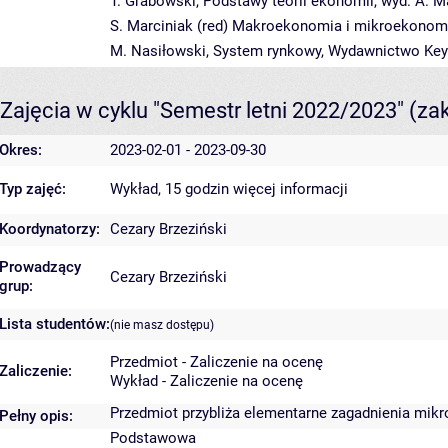
T. Grabowski, Podstawy teorii ekonomii, wyd. A. M
S. Marciniak (red) Makroekonomia i mikroekonomi
M. Nasiłowski, System rynkowy, Wydawnictwo Key
Zajęcia w cyklu "Semestr letni 2022/2023"
(za
Okres:
2023-02-01 - 2023-09-30
Typ zajęć:
Wykład, 15 godzin
więcej informacji
Koordynatorzy:
Cezary Brzeziński
Prowadzący
Cezary Brzeziński
grup:
Lista studentów:
(nie masz dostępu)
Przedmiot - Zaliczenie na ocenę
Zaliczenie:
Wykład - Zaliczenie na ocenę
Przedmiot przybliża elementarne zagadnienia mik
Pełny opis:
Podstawowa