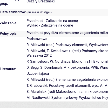
Cezary Brzeziński
grup:
Lista studentów:
(nie masz dostępu)
Przedmiot - Zaliczenie na ocenę
Zaliczenie:
Wykład - Zaliczenie na ocenę
Przedmiot przybliża elementarne zagadnienia mik
Pełny opis:
Podstawowa
R. Milewski (red.) Podstawy ekonomii, Wydawni
R. Milewski, E. Kwiatkowski (red.) Podstawy ekon
Warszawa 2012
P. Samuelson, W. Nordhaus, Ekonomia1 i Ekonomi
D. Begg, S. Dornbusch, Mikroekonomia, PWE, Wars
Literatura:
Uzupełniajaca
R. Milewski (red.) Elementarne zagadnienia eko
T. Grabowski, Podstawy teorii ekonomii, wyd. A. M
S. Marciniak (red) Makroekonomia i mikroekonomi
M. Nasiłowski, System rynkowy, Wydawnictwo Key