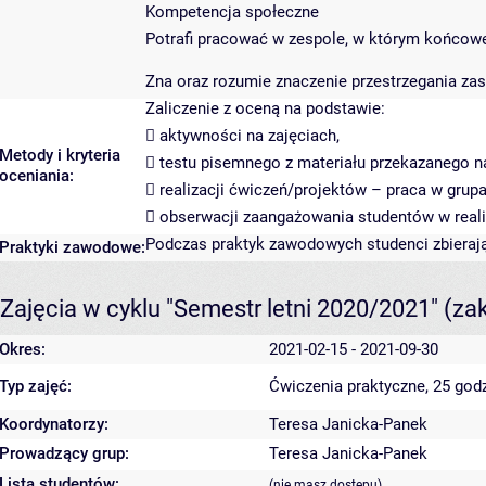
Kompetencja społeczne
Potrafi pracować w zespole, w którym końcowe 
Zna oraz rozumie znaczenie przestrzegania zas
Zaliczenie z oceną na podstawie:
 aktywności na zajęciach,
Metody i kryteria
 testu pisemnego z materiału przekazanego na
oceniania:
 realizacji ćwiczeń/projektów – praca w grupa
 obserwacji zaangażowania studentów w reali
Podczas praktyk zawodowych studenci zbierają 
Praktyki zawodowe:
Zajęcia w cyklu "Semestr letni 2020/2021"
(za
Okres:
2021-02-15 - 2021-09-30
Typ zajęć:
Ćwiczenia praktyczne, 25 god
Koordynatorzy:
Teresa Janicka-Panek
Prowadzący grup:
Teresa Janicka-Panek
Lista studentów:
(nie masz dostępu)