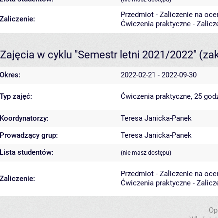
Przedmiot - Zaliczenie na oce
Zaliczenie:
Ćwiczenia praktyczne - Zalicz
Zajęcia w cyklu "Semestr letni 2021/2022"
(za
Okres:
2022-02-21 - 2022-09-30
Typ zajęć:
Ćwiczenia praktyczne, 25 god
Koordynatorzy:
Teresa Janicka-Panek
Prowadzący grup:
Teresa Janicka-Panek
Lista studentów:
(nie masz dostępu)
Przedmiot - Zaliczenie na oce
Zaliczenie:
Ćwiczenia praktyczne - Zalicz
Op