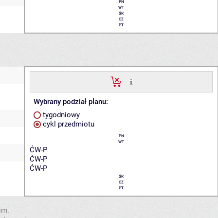
PN
WT
ŚR
CZ
PT
Wybrany podział planu:
tygodniowy
cykl przedmiotu
PN
WT
ĆW-P
ĆW-P
ĆW-P
ŚR
CZ
PT
im.