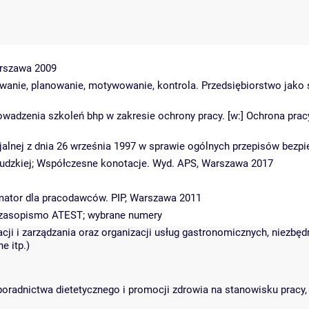
arszawa 2009
izowanie, planowanie, motywowanie, kontrola. Przedsiębiorstwo jak
rowadzenia szkoleń bhp w zakresie ochrony pracy. [w:] Ochrona pra
cjalnej z dnia 26 września 1997 w sprawie ogólnych przepisów bezpie
cy ludzkiej; Współczesne konotacje. Wyd. APS, Warszawa 2017
ormator dla pracodawców. PIP, Warszawa 2011
 czasopismo ATEST; wybrane numery
acji i zarządzania oraz organizacji usług gastronomicznych, niezbę
e itp.)
 poradnictwa dietetycznego i promocji zdrowia na stanowisku pracy,