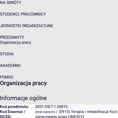
NA SKRÓTY
STUDENCI, PRACOWNICY
JEDNOSTKI ORGANIZACYJNE
PRZEDMIOTY
Organizacja pracy
STUDIA
AKADEMIKI
POMOC
Organizacja pracy
Informacje ogólne
Kod przedmiotu:
0201-DIET-1-2081S
Kod Erasmus /
/ (0915) Terapia i rehabilitacja
Kod 
(brak danych)
ISCED:
opracowana przez UNESCO.