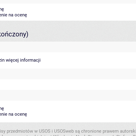
nę
enie na ocenę
kończony)
zin
więcej informacji
nę
enie na ocenę
isy przedmiotów w USOS i USOSweb są chronione prawem autorsk