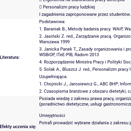
 Personalizm pracy ludzkiej
I zagadnienia zaproponowane przez studentów.
Podstawowa:
1. Baraniak B., Metody badania pracy. WAiP, W
2. Jasiński Z. red., Zarządzanie pracą. Organ
Warszawa 1999
3. Janicka Panek T., Zasady organizowania i p
WSBiOP, ITeE-PIB, Radom 2013
Literatura:
4. Rozporządzenie Ministra Pracy i Polityki So
5. Solak A., Bluszcz J. red., Personalizm pra
Uzupełniająca:
1. Chojnicki J., Jarosiewicz G., ABC BHP; Inf
2. Czasopisma branżowe z obszaru dietetyki,
Posiada wiedzę z zakresu prawa pracy, organiz
(poradnictwo dietetyczne, usługi gastronomiczn
Umiejętności
Potrafi prowadzić wybrane działania z zakresu
Efekty uczenia się: