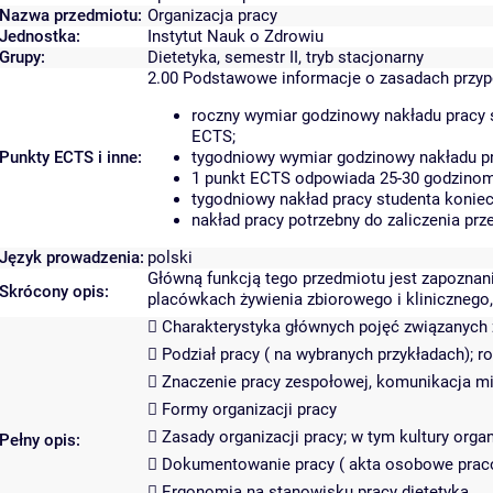
Nazwa przedmiotu:
Organizacja pracy
Jednostka:
Instytut Nauk o Zdrowiu
Grupy:
Dietetyka, semestr II, tryb stacjonarny
2.00
Podstawowe informacje o zasadach przy
roczny wymiar godzinowy nakładu pracy 
ECTS;
Punkty ECTS i inne:
tygodniowy wymiar godzinowy nakładu pr
1 punkt ECTS odpowiada 25-30 godzinom 
tygodniowy nakład pracy studenta koniec
nakład pracy potrzebny do zaliczenia pr
Język prowadzenia:
polski
Główną funkcją tego przedmiotu jest zapoznani
Skrócony opis:
placówkach żywienia zbiorowego i klinicznego, 
 Charakterystyka głównych pojęć związanych 
 Podział pracy ( na wybranych przykładach); r
 Znaczenie pracy zespołowej, komunikacja mi
 Formy organizacji pracy
 Zasady organizacji pracy; w tym kultury org
Pełny opis:
 Dokumentowanie pracy ( akta osobowe praco
 Ergonomia na stanowisku pracy dietetyka