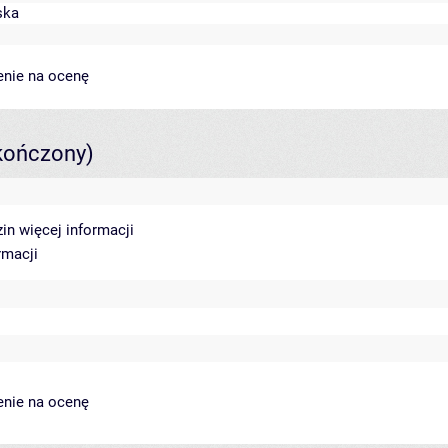
ska
enie na ocenę
kończony)
zin
więcej informacji
rmacji
enie na ocenę