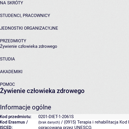
NA SKRÓTY
STUDENCI, PRACOWNICY
JEDNOSTKI ORGANIZACYJNE
PRZEDMIOTY
Żywienie człowieka zdrowego
STUDIA
AKADEMIKI
POMOC
Żywienie człowieka zdrowego
Informacje ogólne
Kod przedmiotu:
0201-DIET-1-2061S
Kod Erasmus /
/ (0915) Terapia i rehabilitacja
Kod 
(brak danych)
ISCED:
opracowana przez UNESCO.