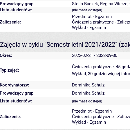
Prowadzący grup:
Stella Buczek
,
Regina Wierzej
Lista studentów:
(nie masz dostępu)
Przedmiot - Egzamin
Zaliczenie:
Ćwiczenia praktyczne - Zalicz
Wykład - Egzamin
Zajęcia w cyklu "Semestr letni 2021/2022"
(za
Okres:
2022-02-21 - 2022-09-30
Ćwiczenia praktyczne, 45 god
Typ zajęć:
Wykład, 30 godzin
więcej info
Koordynatorzy:
Dominika Schulz
Prowadzący grup:
Dominika Schulz
Lista studentów:
(nie masz dostępu)
Przedmiot - Egzamin
Zaliczenie:
Ćwiczenia praktyczne - Zalicz
Wykład - Egzamin