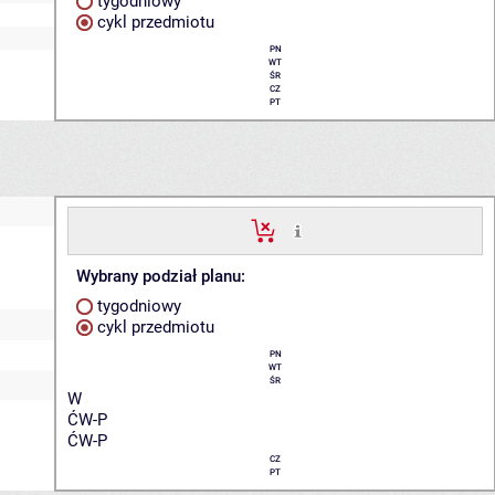
tygodniowy
cykl przedmiotu
PN
WT
ŚR
CZ
PT
Wybrany podział planu:
tygodniowy
cykl przedmiotu
PN
WT
ŚR
W
ĆW-P
ĆW-P
CZ
PT