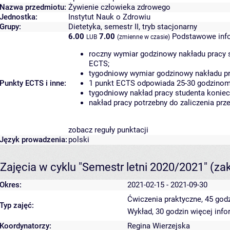
Nazwa przedmiotu:
Żywienie człowieka zdrowego
Jednostka:
Instytut Nauk o Zdrowiu
Grupy:
Dietetyka, semestr II, tryb stacjonarny
6.00
7.00
Podstawowe info
LUB
(zmienne w czasie)
roczny wymiar godzinowy nakładu pracy s
ECTS;
tygodniowy wymiar godzinowy nakładu pr
Punkty ECTS i inne:
1 punkt ECTS odpowiada 25-30 godzinom p
tygodniowy nakład pracy studenta koniec
nakład pracy potrzebny do zaliczenia pr
zobacz reguły punktacji
Język prowadzenia:
polski
Zajęcia w cyklu "Semestr letni 2020/2021"
(za
Okres:
2021-02-15 - 2021-09-30
Ćwiczenia praktyczne, 45 god
Typ zajęć:
Wykład, 30 godzin
więcej info
Koordynatorzy:
Regina Wierzejska