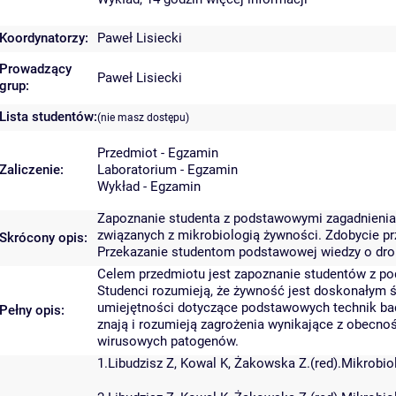
Koordynatorzy:
Paweł Lisiecki
Prowadzący
Paweł Lisiecki
grup:
Lista studentów:
(nie masz dostępu)
Przedmiot - Egzamin
Zaliczenie:
Laboratorium - Egzamin
Wykład - Egzamin
Zapoznanie studenta z podstawowymi zagadnieniam
związanych z mikrobiologią żywności. Zdobycie pr
Skrócony opis:
Przekazanie studentom podstawowej wiedzy o dro
Celem przedmiotu jest zapoznanie studentów z p
Studenci rozumieją, że żywność jest doskonałym 
umiejętności dotyczące podstawowych technik bad
Pełny opis:
znają i rozumieją zagrożenia wynikające z obecno
wirusowych patogenów.
1.Libudzisz Z, Kowal K, Żakowska Z.(red).Mikrobi