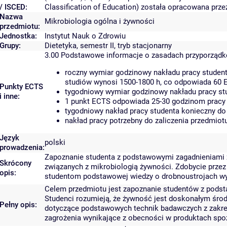
/ ISCED:
Classification of Education) została opracowana prz
Nazwa
Mikrobiologia ogólna i żywności
przedmiotu:
Jednostka:
Instytut Nauk o Zdrowiu
Grupy:
Dietetyka, semestr II, tryb stacjonarny
3.00
Podstawowe informacje o zasadach przyporząd
roczny wymiar godzinowy nakładu pracy student
studiów wynosi 1500-1800 h, co odpowiada 60 
Punkty ECTS
tygodniowy wymiar godzinowy nakładu pracy stu
i inne:
1 punkt ECTS odpowiada 25-30 godzinom pracy s
tygodniowy nakład pracy studenta konieczny do
nakład pracy potrzebny do zaliczenia przedmio
Język
polski
prowadzenia:
Zapoznanie studenta z podstawowymi zagadnieniami z
Skrócony
związanych z mikrobiologią żywności. Zdobycie przez 
opis:
studentom podstawowej wiedzy o drobnoustrojach wy
Celem przedmiotu jest zapoznanie studentów z pods
Studenci rozumieją, że żywność jest doskonałym śro
Pełny opis:
dotyczące podstawowych technik badawczych z zakresu
zagrożenia wynikające z obecności w produktach spo