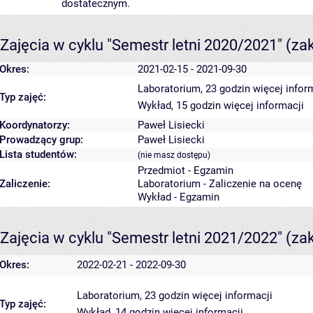
dostatecznym.
Zajęcia w cyklu "Semestr letni 2020/2021"
(za
Okres:
2021-02-15 - 2021-09-30
Laboratorium, 23 godzin
więcej infor
Typ zajęć:
Wykład, 15 godzin
więcej informacji
Koordynatorzy:
Paweł Lisiecki
Prowadzący grup:
Paweł Lisiecki
Lista studentów:
(nie masz dostępu)
Przedmiot - Egzamin
Zaliczenie:
Laboratorium - Zaliczenie na ocenę
Wykład - Egzamin
Zajęcia w cyklu "Semestr letni 2021/2022"
(za
Okres:
2022-02-21 - 2022-09-30
Laboratorium, 23 godzin
więcej informacji
Typ zajęć:
Wykład, 14 godzin
więcej informacji