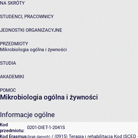
NA SKRÓTY
STUDENCI, PRACOWNICY
JEDNOSTKI ORGANIZACYJNE
PRZEDMIOTY
Mikrobiologia ogólna i żywności
STUDIA
AKADEMIKI
POMOC
Mikrobiologia ogólna i żywności
Informacje ogólne
Kod
0201-DIET-1-2041S
przedmiotu:
Kod Erasmus
/ (0915) Terapia i rehabilitacja
Kod ISCED -
(brak danych)