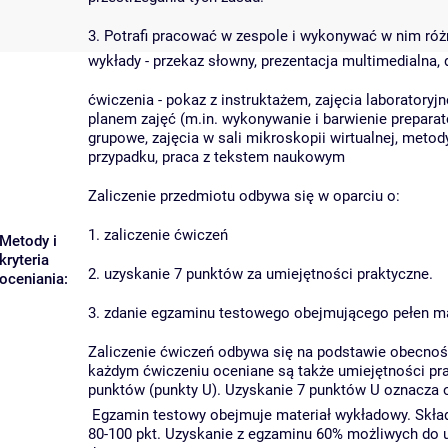
3. Potrafi pracować w zespole i wykonywać w nim róż
wykłady - przekaz słowny, prezentacja multimedialna,
ćwiczenia - pokaz z instruktażem, zajęcia laboratory
planem zajęć (m.in. wykonywanie i barwienie prepar
grupowe, zajęcia w sali mikroskopii wirtualnej, metod
przypadku, praca z tekstem naukowym
Zaliczenie przedmiotu odbywa się w oparciu o:
1. zaliczenie ćwiczeń
Metody i
kryteria
2. uzyskanie 7 punktów za umiejętności praktyczne.
oceniania:
3. zdanie egzaminu testowego obejmującego pełen ma
Zaliczenie ćwiczeń odbywa się na podstawie obecnoś
każdym ćwiczeniu oceniane są także umiejętności prak
punktów (punkty U). Uzyskanie 7 punktów U oznacza 
Egzamin testowy obejmuje materiał wykładowy. Składa
80-100 pkt. Uzyskanie z egzaminu 60% możliwych do 