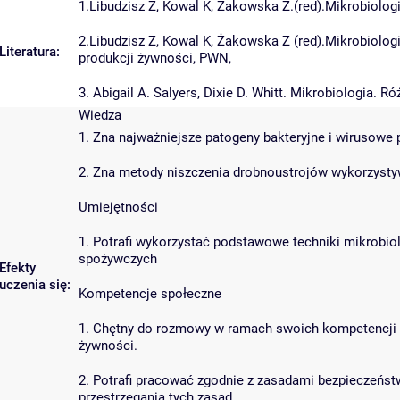
1.Libudzisz Z, Kowal K, Żakowska Z.(red).Mikrobiolo
2.Libudzisz Z, Kowal K, Żakowska Z (red).Mikrobiolog
Literatura:
produkcji żywności, PWN,
3. Abigail A. Salyers, Dixie D. Whitt. Mikrobiologia
Wiedza
1. Zna najważniejsze patogeny bakteryjne i wirusow
2. Zna metody niszczenia drobnoustrojów wykorzyst
Umiejętności
1. Potrafi wykorzystać podstawowe techniki mikrobiol
spożywczych
Efekty
uczenia się:
Kompetencje społeczne
1. Chętny do rozmowy w ramach swoich kompetencji 
żywności.
2. Potrafi pracować zgodnie z zasadami bezpieczeńs
przestrzegania tych zasad.