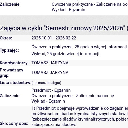
Zaliczenie:
Ćwiczenia praktyczne - Zaliczenie na o
Wykład - Egzamin
Zajęcia w cyklu "Semestr zimowy 2025/2026"
Okres:
2025-10-01 - 2026-02-22
Ćwiczenia praktyczne, 25 godzin
więcej informacji
Typ zajęć:
Wykład, 25 godzin
więcej informacji
Koordynatorzy:
TOMASZ JARZYNA
Prowadzący
TOMASZ JARZYNA
grup:
Lista studentów:
(nie masz dostępu)
Przedmiot - Egzamin
Zaliczenie:
Ćwiczenia praktyczne - Zaliczenie na ocenę
Wykład - Egzamin
1) Przedmiot obejmuje wprowadzenie do zagadnień k
możliwościami badań kryminalistycznych śladów
(zabezpieczanie śladów kryminalistycznych, pobie
Skrócony opis:
zabezpieczania śladów.