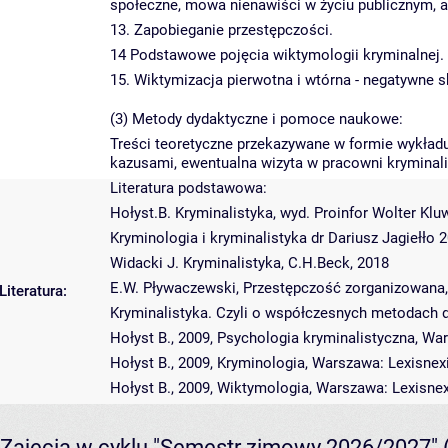
społeczne, mowa nienawiści w życiu publicznym, a
13. Zapobieganie przestępczości.
14 Podstawowe pojęcia wiktymologii kryminalnej.
15. Wiktymizacja pierwotna i wtórna - negatywne s
(3) Metody dydaktyczne i pomoce naukowe:
Treści teoretyczne przekazywane w formie wykładu
kazusami, ewentualna wizyta w pracowni kryminalis
Literatura podstawowa:
Hołyst.B. Kryminalistyka, wyd. Proinfor Wolter Klu
Kryminologia i kryminalistyka dr Dariusz Jagiełło
Widacki J. Kryminalistyka, C.H.Beck, 2018
E.W. Pływaczewski, Przestępczość zorganizowana,
Literatura:
Kryminalistyka. Czyli o współczesnych metodach 
Hołyst B., 2009, Psychologia kryminalistyczna, Wa
Hołyst B., 2009, Kryminologia, Warszawa: Lexisnex
Hołyst B., 2009, Wiktymologia, Warszawa: Lexisne
Zajęcia w cyklu "Semestr zimowy 2026/2027"