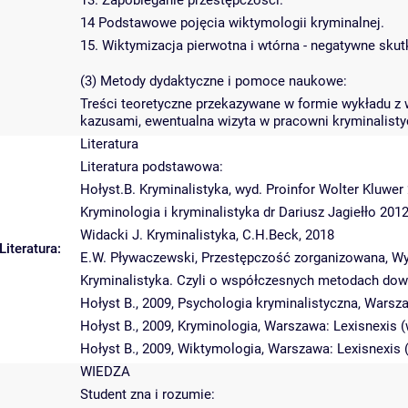
13. Zapobieganie przestępczości.
14 Podstawowe pojęcia wiktymologii kryminalnej.
15. Wiktymizacja pierwotna i wtórna - negatywne skut
(3) Metody dydaktyczne i pomoce naukowe:
Treści teoretyczne przekazywane w formie wykładu z 
kazusami, ewentualna wizyta w pracowni kryminalistyc
Literatura
Literatura podstawowa:
Hołyst.B. Kryminalistyka, wyd. Proinfor Wolter Kluwer
Kryminologia i kryminalistyka dr Dariusz Jagiełło 20
Widacki J. Kryminalistyka, C.H.Beck, 2018
Literatura:
E.W. Pływaczewski, Przestępczość zorganizowana, Wy
Kryminalistyka. Czyli o współczesnych metodach dowo
Hołyst B., 2009, Psychologia kryminalistyczna, Warsz
Hołyst B., 2009, Kryminologia, Warszawa: Lexisnexis 
Hołyst B., 2009, Wiktymologia, Warszawa: Lexisnexis
WIEDZA
Student zna i rozumie: