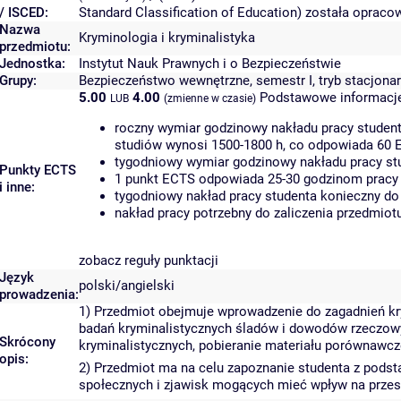
/ ISCED:
Standard Classification of Education) została oprac
Nazwa
Kryminologia i kryminalistyka
przedmiotu:
Jednostka:
Instytut Nauk Prawnych i o Bezpieczeństwie
Grupy:
Bezpieczeństwo wewnętrzne, semestr I, tryb stacjona
5.00
4.00
Podstawowe informacje
LUB
(zmienne w czasie)
roczny wymiar godzinowy nakładu pracy student
studiów wynosi 1500-1800 h, co odpowiada 60 
tygodniowy wymiar godzinowy nakładu pracy stu
Punkty ECTS
1 punkt ECTS odpowiada 25-30 godzinom pracy s
i inne:
tygodniowy nakład pracy studenta konieczny do
nakład pracy potrzebny do zaliczenia przedmio
zobacz reguły punktacji
Język
polski/angielski
prowadzenia:
1) Przedmiot obejmuje wprowadzenie do zagadnień kry
badań kryminalistycznych śladów i dowodów rzeczow
Skrócony
kryminalistycznych, pobieranie materiału porównawcz
opis:
2) Przedmiot ma na celu zapoznanie studenta z podsta
społecznych i zjawisk mogących mieć wpływ na prze