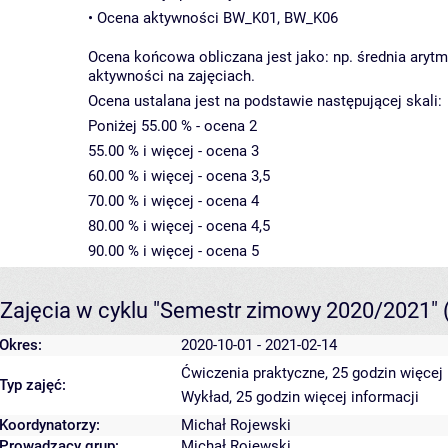
• Ocena aktywności BW_K01, BW_K06
Ocena końcowa obliczana jest jako: np. średnia ary
aktywności na zajęciach.
Ocena ustalana jest na podstawie następującej skali:
Poniżej 55.00 % - ocena 2
55.00 % i więcej - ocena 3
60.00 % i więcej - ocena 3,5
70.00 % i więcej - ocena 4
80.00 % i więcej - ocena 4,5
90.00 % i więcej - ocena 5
Zajęcia w cyklu "Semestr zimowy 2020/2021"
Okres:
2020-10-01 - 2021-02-14
Ćwiczenia praktyczne, 25 godzin
więcej 
Typ zajęć:
Wykład, 25 godzin
więcej informacji
Koordynatorzy:
Michał Rojewski
Prowadzący grup:
Michał Rojewski