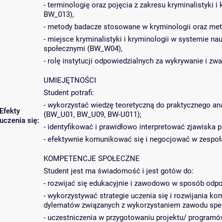
- terminologię oraz pojęcia z zakresu kryminalistyki
BW_013),
- metody badacze stosowane w kryminologii oraz meto
- miejsce kryminalistyki i kryminologii w systemie na
społecznymi (BW_W04),
- rolę instytucji odpowiedzialnych za wykrywanie i z
UMIEJĘTNOŚCI
Student potrafi:
- wykorzystać wiedzę teoretyczną do praktycznego an
Efekty
(BW_U01, BW_U09, BW-U011);
uczenia się:
- identyfikować i prawidłowo interpretować zjawiska
- efektywnie komunikować się i negocjować w zespo
KOMPETENCJE SPOŁECZNE
Student jest ma świadomość i jest gotów do:
- rozwijać się edukacyjnie i zawodowo w sposób odpo
- wykorzystywać strategie uczenia się i rozwijania ko
dylematów związanych z wykorzystaniem zawodu spec
- uczestniczenia w przygotowaniu projektu/ program