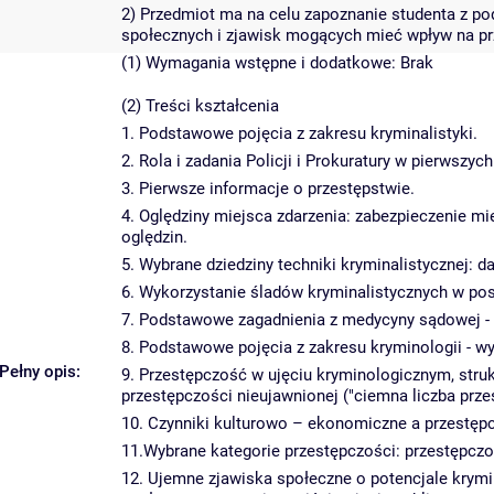
2) Przedmiot ma na celu zapoznanie studenta z pod
społecznych i zjawisk mogących mieć wpływ na p
(1) Wymagania wstępne i dodatkowe: Brak
(2) Treści kształcenia
1. Podstawowe pojęcia z zakresu kryminalistyki.
2. Rola i zadania Policji i Prokuratury w pierwszy
3. Pierwsze informacje o przestępstwie.
4. Oględziny miejsca zdarzenia: zabezpieczenie mi
oględzin.
5. Wybrane dziedziny techniki kryminalistycznej: d
6. Wykorzystanie śladów kryminalistycznych w po
7. Podstawowe zagadnienia z medycyny sądowej -
8. Podstawowe pojęcia z zakresu kryminologii - w
Pełny opis:
9. Przestępczość w ujęciu kryminologicznym, struk
przestępczości nieujawnionej ("ciemna liczba prze
10. Czynniki kulturowo – ekonomiczne a przestęp
11.Wybrane kategorie przestępczości: przestępczoś
12. Ujemne zjawiska społeczne o potencjale krym