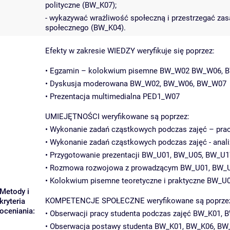
polityczne (BW_K07);
- wykazywać wrażliwość społeczną i przestrzegać zas
społecznego (BW_K04).
Efekty w zakresie WIEDZY weryfikuje się poprzez:
• Egzamin – kolokwium pisemne BW_W02 BW_W06, 
• Dyskusja moderowana BW_W02, BW_W06, BW_W07
• Prezentacja multimedialna PED1_W07
UMIEJĘTNOŚCI weryfikowane są poprzez:
• Wykonanie zadań cząstkowych podczas zajęć – pra
• Wykonanie zadań cząstkowych podczas zajęć - an
• Przygotowanie prezentacji BW_U01, BW_U05, BW_U1
• Rozmowa rozwojowa z prowadzącym BW_U01, BW_
• Kolokwium pisemne teoretyczne i praktyczne BW_
Metody i
KOMPETENCJE SPOŁECZNE weryfikowane są poprze
kryteria
oceniania:
• Obserwacji pracy studenta podczas zajęć BW_K01, 
• Obserwacja postawy studenta BW_K01, BW_K06, BW