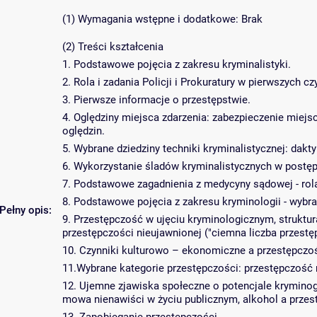
(1) Wymagania wstępne i dodatkowe: Brak
(2) Treści kształcenia
1. Podstawowe pojęcia z zakresu kryminalistyki.
2. Rola i zadania Policji i Prokuratury w pierwszych c
3. Pierwsze informacje o przestępstwie.
4. Oględziny miejsca zdarzenia: zabezpieczenie miejs
oględzin.
5. Wybrane dziedziny techniki kryminalistycznej: dakt
6. Wykorzystanie śladów kryminalistycznych w postę
7. Podstawowe zagadnienia z medycyny sądowej - ro
8. Podstawowe pojęcia z zakresu kryminologii - wybr
Pełny opis:
9. Przestępczość w ujęciu kryminologicznym, struktur
przestępczości nieujawnionej ("ciemna liczba przestę
10. Czynniki kulturowo – ekonomiczne a przestępczo
11.Wybrane kategorie przestępczości: przestępczość n
12. Ujemne zjawiska społeczne o potencjale krymino
mowa nienawiści w życiu publicznym, alkohol a przes