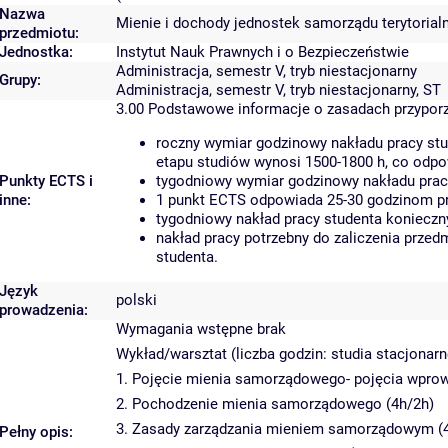
Nazwa
Mienie i dochody jednostek samorządu terytorial
przedmiotu:
Jednostka:
Instytut Nauk Prawnych i o Bezpieczeństwie
Administracja, semestr V, tryb niestacjonarny
Grupy:
Administracja, semestr V, tryb niestacjonarny, ST
3.00
Podstawowe informacje o zasadach przypor
roczny wymiar godzinowy nakładu pracy stu
etapu studiów wynosi 1500-1800 h, co odp
Punkty ECTS i
tygodniowy wymiar godzinowy nakładu pracy
inne:
1 punkt ECTS odpowiada 25-30 godzinom pra
tygodniowy nakład pracy studenta konieczn
nakład pracy potrzebny do zaliczenia prze
studenta.
Język
polski
prowadzenia:
Wymagania wstępne brak
Wykład/warsztat (liczba godzin: studia stacjonarn
1. Pojęcie mienia samorządowego- pojęcia wprow
2. Pochodzenie mienia samorządowego (4h/2h)
3. Zasady zarządzania mieniem samorządowym (
Pełny opis: