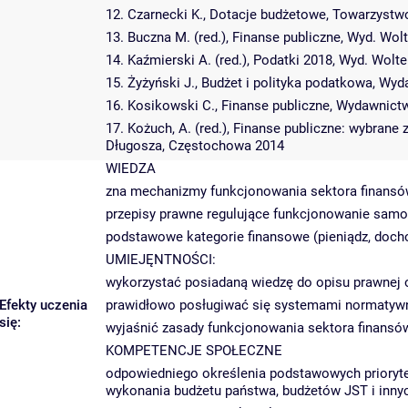
12. Czarnecki K., Dotacje budżetowe, Towarzyst
13. Buczna M. (red.), Finanse publiczne, Wyd. Wo
14. Kaźmierski A. (red.), Podatki 2018, Wyd. Wol
15. Żyżyński J., Budżet i polityka podatkowa, 
16. Kosikowski C., Finanse publiczne, Wydawnic
17. Kożuch, A. (red.), Finanse publiczne: wybra
Długosza, Częstochowa 2014
WIEDZA
zna mechanizmy funkcjonowania sektora finansów
przepisy prawne regulujące funkcjonowanie samo
podstawowe kategorie finansowe (pieniądz, dochod
UMIEJĘNTNOŚCI:
wykorzystać posiadaną wiedzę do opisu prawnej 
Efekty uczenia
prawidłowo posługiwać się systemami normatywn
się:
wyjaśnić zasady funkcjonowania sektora finansów
KOMPETENCJE SPOŁECZNE
odpowiedniego określenia podstawowych priorytet
wykonania budżetu państwa, budżetów JST i inny