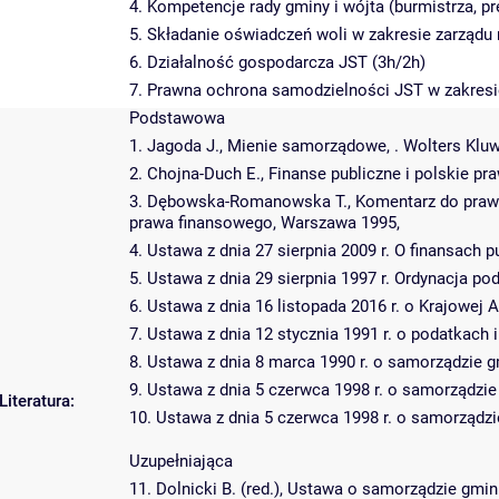
4. Kompetencje rady gminy i wójta (burmistrza,
5. Składanie oświadczeń woli w zakresie zarządu
6. Działalność gospodarcza JST (3h/2h)
7. Prawna ochrona samodzielności JST w zakres
Podstawowa
1. Jagoda J., Mienie samorządowe, . Wolters Klu
2. Chojna-Duch E., Finanse publiczne i polskie p
3. Dębowska-Romanowska T., Komentarz do prawa
prawa finansowego, Warszawa 1995,
4. Ustawa z dnia 27 sierpnia 2009 r. O finansach p
5. Ustawa z dnia 29 sierpnia 1997 r. Ordynacja poda
6. Ustawa z dnia 16 listopada 2016 r. o Krajowej Ad
7. Ustawa z dnia 12 stycznia 1991 r. o podatkach i 
8. Ustawa z dnia 8 marca 1990 r. o samorządzie gmi
9. Ustawa z dnia 5 czerwca 1998 r. o samorządzie 
Literatura:
10. Ustawa z dnia 5 czerwca 1998 r. o samorządzie
Uzupełniająca
11. Dolnicki B. (red.), Ustawa o samorządzie gm