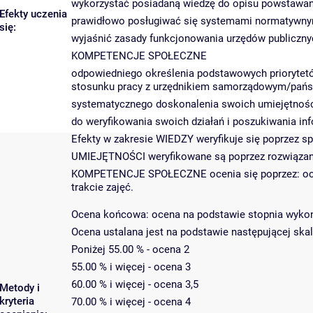
wykorzystać posiadaną wiedzę do opisu powstawani
Efekty uczenia
prawidłowo posługiwać się systemami normatywnym
się:
wyjaśnić zasady funkcjonowania urzędów publiczny
KOMPETENCJE SPOŁECZNE
odpowiedniego określenia podstawowych priorytetów
stosunku pracy z urzędnikiem samorządowym/pań
systematycznego doskonalenia swoich umiejętnośc
do weryfikowania swoich działań i poszukiwania in
Efekty w zakresie WIEDZY weryfikuje się poprzez s
UMIEJĘTNOŚCI weryfikowane są poprzez rozwiązan
KOMPETENCJE SPOŁECZNE ocenia się poprzez: ocenę
trakcie zajęć.
Ocena końcowa: ocena na podstawie stopnia wykon
Ocena ustalana jest na podstawie następującej skal
Poniżej 55.00 % - ocena 2
55.00 % i więcej - ocena 3
60.00 % i więcej - ocena 3,5
Metody i
kryteria
70.00 % i więcej - ocena 4