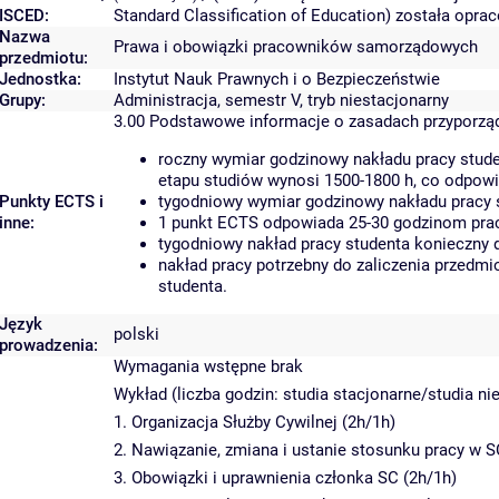
ISCED:
Standard Classification of Education) została opr
Nazwa
Prawa i obowiązki pracowników samorządowych
przedmiotu:
Jednostka:
Instytut Nauk Prawnych i o Bezpieczeństwie
Grupy:
Administracja, semestr V, tryb niestacjonarny
3.00
Podstawowe informacje o zasadach przyporz
roczny wymiar godzinowy nakładu pracy stude
etapu studiów wynosi 1500-1800 h, co odpow
Punkty ECTS i
tygodniowy wymiar godzinowy nakładu pracy s
inne:
1 punkt ECTS odpowiada 25-30 godzinom pracy
tygodniowy nakład pracy studenta konieczny 
nakład pracy potrzebny do zaliczenia przedm
studenta.
Język
polski
prowadzenia:
Wymagania wstępne brak
Wykład (liczba godzin: studia stacjonarne/studia ni
1. Organizacja Służby Cywilnej (2h/1h)
2. Nawiązanie, zmiana i ustanie stosunku pracy w S
3. Obowiązki i uprawnienia członka SC (2h/1h)