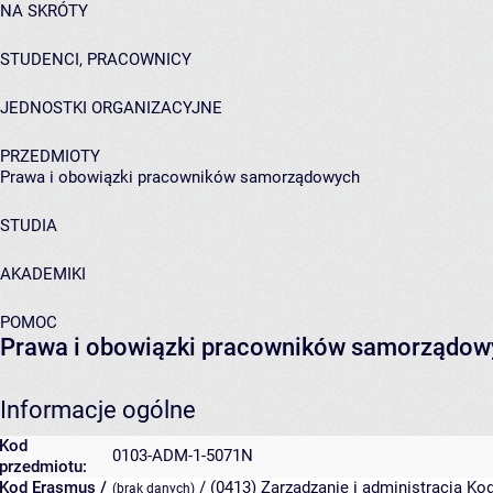
NA SKRÓTY
STUDENCI, PRACOWNICY
JEDNOSTKI ORGANIZACYJNE
PRZEDMIOTY
Prawa i obowiązki pracowników samorządowych
STUDIA
AKADEMIKI
POMOC
Prawa i obowiązki pracowników samorządow
Informacje ogólne
Kod
0103-ADM-1-5071N
przedmiotu:
Kod Erasmus /
/ (0413) Zarządzanie i administracja
Kod
(brak danych)