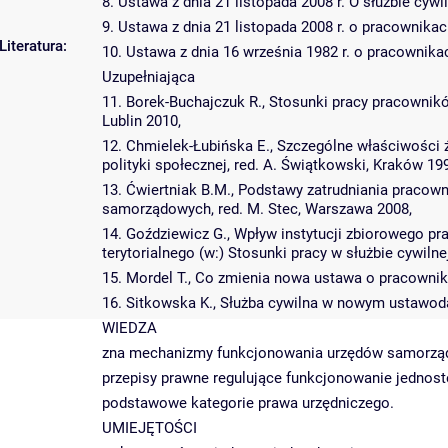
8. Ustawa z dnia 21 listopada 2008 r. O służbie cywilne
9. Ustawa z dnia 21 listopada 2008 r. o pracownikach
Literatura:
10. Ustawa z dnia 16 września 1982 r. o pracownikac
Uzupełniająca
11. Borek-Buchajczuk R., Stosunki pracy pracowników
Lublin 2010,
12. Chmielek-Łubińska E., Szczególne właściwości ź
polityki społecznej, red. A. Świątkowski, Kraków 19
13. Ćwiertniak B.M., Podstawy zatrudniania praco
samorządowych, red. M. Stec, Warszawa 2008,
14. Goździewicz G., Wpływ instytucji zbiorowego p
terytorialnego (w:) Stosunki pracy w służbie cywilne
15. Mordel T., Co zmienia nowa ustawa o pracownik
16. Sitkowska K., Służba cywilna w nowym ustawod
WIEDZA
zna mechanizmy funkcjonowania urzędów samorzą
przepisy prawne regulujące funkcjonowanie jedno
podstawowe kategorie prawa urzędniczego.
UMIEJĘTOŚCI