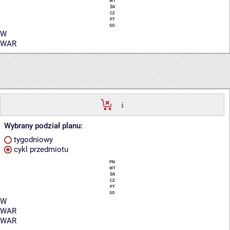
WT
ŚR
CZ
PT
SO
W
WAR
Wybrany podział planu:
tygodniowy
cykl przedmiotu
PN
WT
ŚR
CZ
PT
SO
W
WAR
WAR