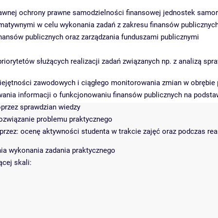
awnej ochrony prawne samodzielności finansowej jednostek samorz
matywnymi w celu wykonania zadań z zakresu finansów publicznyc
inansów publicznych oraz zarządzania funduszami publicznymi
orytetów służących realizacji zadań związanych np. z analizą sp
ejętności zawodowych i ciągłego monitorowania zmian w obrębie 
wania informacji o funkcjonowaniu finansów publicznych na podsta
oprzez sprawdzian wiedzy
ozwiązanie problemu praktycznego
: ocenę aktywności studenta w trakcie zajęć oraz podczas realiz
ia wykonania zadania praktycznego
cej skali: