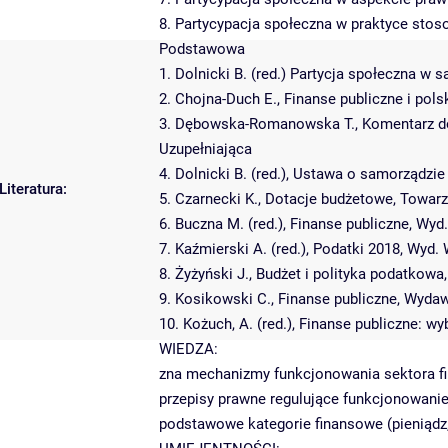
8. Partycypacja społeczna w praktyce stos
Podstawowa
1. Dolnicki B. (red.) Partycja społeczna w
2. Chojna-Duch E., Finanse publiczne i pol
3. Dębowska-Romanowska T., Komentarz do
Uzupełniająca
4. Dolnicki B. (red.), Ustawa o samorządz
Literatura:
5. Czarnecki K., Dotacje budżetowe, Towa
6. Buczna M. (red.), Finanse publiczne, Wy
7. Kaźmierski A. (red.), Podatki 2018, Wyd
8. Żyżyński J., Budżet i polityka podatk
9. Kosikowski C., Finanse publiczne, Wyd
10. Kożuch, A. (red.), Finanse publiczne:
WIEDZA:
zna mechanizmy funkcjonowania sektora fi
przepisy prawne regulujące funkcjonowani
podstawowe kategorie finansowe (pieniądz,