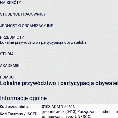
NA SKRÓTY
STUDENCI, PRACOWNICY
JEDNOSTKI ORGANIZACYJNE
PRZEDMIOTY
Lokalne przywództwo i partycypacja obywatelska
STUDIA
AKADEMIKI
POMOC
Lokalne przywództwo i partycypacja obywate
Informacje ogólne
Kod przedmiotu:
0103-ADM-1-5061N
/ (0413) Zarządzanie i administ
(brak danych)
Kod Erasmus / ISCED:
opracowana przez UNESCO.