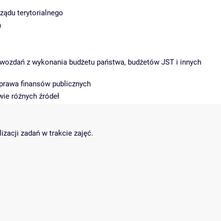
ądu terytorialnego
h
rawozdań z wykonania budżetu państwa, budżetów JST i innych
prawa finansów publicznych
wie różnych źródeł
acji zadań w trakcie zajęć.