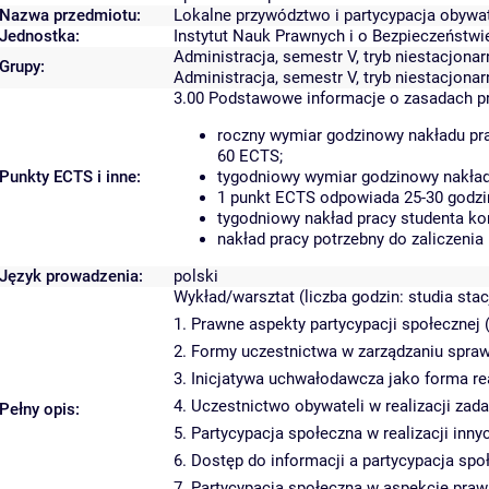
Nazwa przedmiotu:
Lokalne przywództwo i partycypacja obywa
Jednostka:
Instytut Nauk Prawnych i o Bezpieczeństwi
Administracja, semestr V, tryb niestacjonar
Grupy:
Administracja, semestr V, tryb niestacjonar
3.00
Podstawowe informacje o zasadach p
roczny wymiar godzinowy nakładu pra
60 ECTS;
Punkty ECTS i inne:
tygodniowy wymiar godzinowy nakładu
1 punkt ECTS odpowiada 25-30 godzin
tygodniowy nakład pracy studenta ko
nakład pracy potrzebny do zaliczeni
Język prowadzenia:
polski
Wykład/warsztat (liczba godzin: studia sta
1. Prawne aspekty partycypacji społecznej 
2. Formy uczestnictwa w zarządzaniu spraw
3. Inicjatywa uchwałodawcza jako forma rea
4. Uczestnictwo obywateli w realizacji za
Pełny opis:
5. Partycypacja społeczna w realizacji inny
6. Dostęp do informacji a partycypacja spo
7. Partycypacja społeczna w aspekcie pr