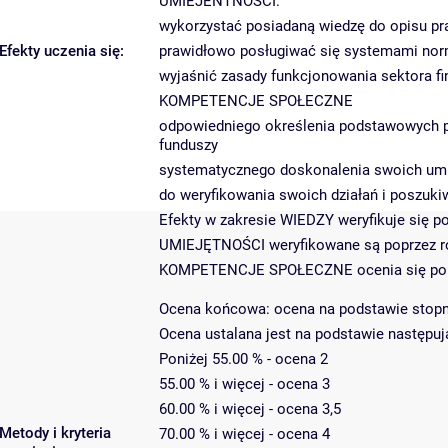
UMIEJENTNOŚCI:
wykorzystać posiadaną wiedzę do opisu pr
Efekty uczenia się:
prawidłowo posługiwać się systemami nor
wyjaśnić zasady funkcjonowania sektora f
KOMPETENCJE SPOŁECZNE
odpowiedniego określenia podstawowych pri
funduszy
systematycznego doskonalenia swoich umi
do weryfikowania swoich działań i poszuki
Efekty w zakresie WIEDZY weryfikuje się p
UMIEJĘTNOŚCI weryfikowane są poprzez r
KOMPETENCJE SPOŁECZNE ocenia się poprzez
Ocena końcowa: ocena na podstawie stopn
Ocena ustalana jest na podstawie następują
Poniżej 55.00 % - ocena 2
55.00 % i więcej - ocena 3
60.00 % i więcej - ocena 3,5
Metody i kryteria
70.00 % i więcej - ocena 4