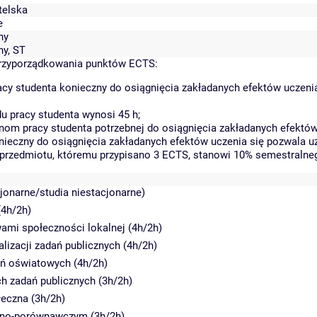
telska
e
ny
ny, ST
rzyporządkowania punktów ECTS:
cy studenta konieczny do osiągnięcia zakładanych efektów uczeni
 pracy studenta wynosi 45 h;
om pracy studenta potrzebnej do osiągnięcia zakładanych efektów 
nieczny do osiągnięcia zakładanych efektów uczenia się pozwala u
a przedmiotu, któremu przypisano 3 ECTS, stanowi 10% semestralne
cjonarne/studia niestacjonarne)
(4h/2h)
ami społeczności lokalnej (4h/2h)
lizacji zadań publicznych (4h/2h)
dań oświatowych (4h/2h)
ch zadań publicznych (3h/2h)
łeczna (3h/2h)
awno-porównawczym (3h/2h)