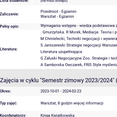
Lista studentów:
(nie masz dostępu)
Przedmiot - Egzamin
Zaliczenie:
Warsztat - Egzamin
Wymagania wstępne - wiedza podstawowa z 
Pełny opis:
. Gmurzyńska. R Morek, Mediacje. Teoria i
M Chmielecki, Techniki negocjacji i wywier
S Janiszewski Strategie negocjacji Warsza
Literatura:
Literatura uzupełniająca
G Załuski Negocjacyjne Zoo. Strategie i te
A Samborska Owczarek, FRIS Style myślenia 
Zajęcia w cyklu "Semestr zimowy 2023/2024"
Okres:
2023-10-01 - 2024-02-23
Typ zajęć:
Warsztat, 8 godzin
więcej informacji
Koordynatorzy:
Kinga Kwiatkowska