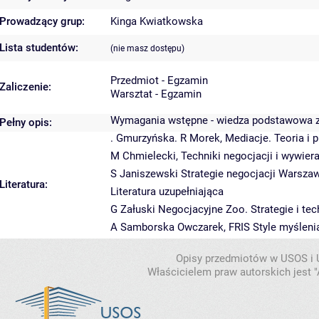
Prowadzący grup:
Kinga Kwiatkowska
Lista studentów:
(nie masz dostępu)
Przedmiot - Egzamin
Zaliczenie:
Warsztat - Egzamin
Wymagania wstępne - wiedza podstawowa z 
Pełny opis:
. Gmurzyńska. R Morek, Mediacje. Teoria i
M Chmielecki, Techniki negocjacji i wywier
S Janiszewski Strategie negocjacji Warsza
Literatura:
Literatura uzupełniająca
G Załuski Negocjacyjne Zoo. Strategie i te
A Samborska Owczarek, FRIS Style myślenia 
Opisy przedmiotów w USOS i
Właścicielem praw autorskich jest