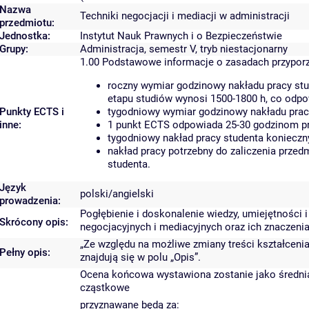
Nazwa
Techniki negocjacji i mediacji w administracji
przedmiotu:
Jednostka:
Instytut Nauk Prawnych i o Bezpieczeństwie
Grupy:
Administracja, semestr V, tryb niestacjonarny
1.00
Podstawowe informacje o zasadach przypor
roczny wymiar godzinowy nakładu pracy stu
etapu studiów wynosi 1500-1800 h, co odp
Punkty ECTS i
tygodniowy wymiar godzinowy nakładu pracy
inne:
1 punkt ECTS odpowiada 25-30 godzinom pra
tygodniowy nakład pracy studenta konieczn
nakład pracy potrzebny do zaliczenia prze
studenta.
Język
polski/angielski
prowadzenia:
Pogłębienie i doskonalenie wiedzy, umiejętności 
Skrócony opis:
negocjacyjnych i mediacyjnych oraz ich znaczenia
„Ze względu na możliwe zmiany treści kształcenia
Pełny opis:
znajdują się w polu „Opis”.
Ocena końcowa wystawiona zostanie jako średni
cząstkowe
przyznawane będą za: