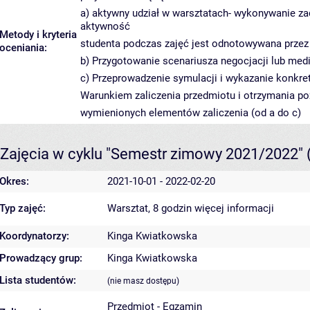
a) aktywny udział w warsztatach- wykonywanie za
aktywność
Metody i kryteria
studenta podczas zajęć jest odnotowywana prze
oceniania:
b) Przygotowanie scenariusza negocjacji lub medi
c) Przeprowadzenie symulacji i wykazanie konkre
Warunkiem zaliczenia przedmiotu i otrzymania p
wymienionych elementów zaliczenia (od a do c)
Zajęcia w cyklu "Semestr zimowy 2021/2022"
Okres:
2021-10-01 - 2022-02-20
Typ zajęć:
Warsztat, 8 godzin
więcej informacji
Koordynatorzy:
Kinga Kwiatkowska
Prowadzący grup:
Kinga Kwiatkowska
Lista studentów:
(nie masz dostępu)
Przedmiot - Egzamin