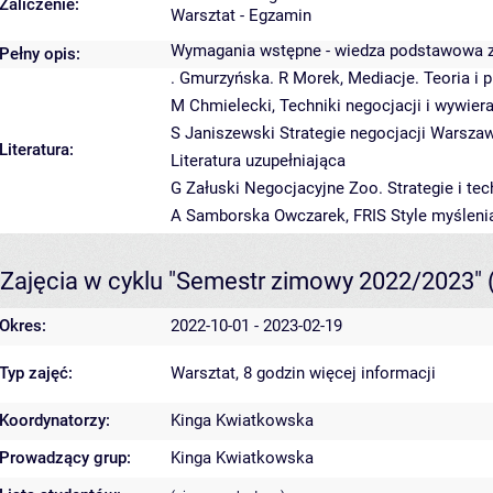
Zaliczenie:
Warsztat - Egzamin
Wymagania wstępne - wiedza podstawowa z 
Pełny opis:
. Gmurzyńska. R Morek, Mediacje. Teoria i
M Chmielecki, Techniki negocjacji i wywier
S Janiszewski Strategie negocjacji Warsza
Literatura:
Literatura uzupełniająca
G Załuski Negocjacyjne Zoo. Strategie i te
A Samborska Owczarek, FRIS Style myślenia 
Zajęcia w cyklu "Semestr zimowy 2022/2023"
Okres:
2022-10-01 - 2023-02-19
Typ zajęć:
Warsztat, 8 godzin
więcej informacji
Koordynatorzy:
Kinga Kwiatkowska
Prowadzący grup:
Kinga Kwiatkowska