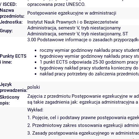
/ ISCED:
opracowana przez UNESCO.
Nazwa
Postępowanie egzekucyjne w administracji
przedmiotu:
Jednostka:
Instytut Nauk Prawnych i o Bezpieczeństwie
Administracja, semestr V, tryb niestacjonarny
Grupy:
Administracja, semestr V, tryb niestacjonarny, ST
3.00
Podstawowe informacje o zasadach przyporząd
roczny wymiar godzinowy nakładu pracy student
Punkty ECTS
tygodniowy wymiar godzinowy nakładu pracy stu
i inne:
1 punkt ECTS odpowiada 25-30 godzinom pracy s
tygodniowy nakład pracy studenta konieczny do
nakład pracy potrzebny do zaliczenia przedmio
Język
polski
prowadzenia:
Zajęcia z przedmiotu Postępowanie egzekucyjne w a
Skrócony
są takie zagadnienia jak: egzekucja administracyjna a
opis:
Wykład:
1. Pojęcie, cel i podstawy prawne postępowania egzek
2. Przedmiotowy zakres stosowania egzekucji adminis
3. Zasady postępowania egzekucyjnego w administrac