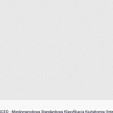
SCED - Międzynarodowa Standardowa Klasyfikacja Kształcenia (Inter