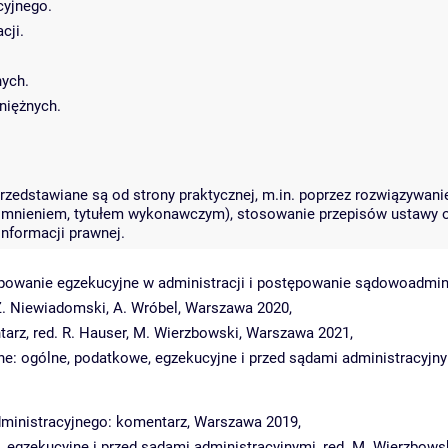
cyjnego.
cji.
nych.
niężnych.
zedstawiane są od strony praktycznej, m.in. poprzez rozwiązywan
pomnieniem, tytułem wykonawczym), stosowanie przepisów ustawy o
nformacji prawnej.
ępowanie egzekucyjne w administracji i postępowanie sądowoadmin
 Z. Niewiadomski, A. Wróbel, Warszawa 2020,
arz, red. R. Hauser, M. Wierzbowski, Warszawa 2021,
jne: ogólne, podatkowe, egzekucyjne i przed sądami administracyjn
dministracyjnego: komentarz, Warszawa 2019,
, egzekucyjne i przed sądami administracyjnymi, red. M. Wierzbows