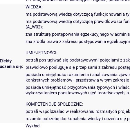
WIEDZA:
ma podstawową wiedzę dotyczącą funkcjonowania typo
ma podstawową wiedzę dotyczącą prawidłowości funk
(A_W02);
zna strukturę postępowania egzekucyjnego w administ
zna źródła prawa z zakresu postępowania egzekucyjne
UMIEJĘTNOŚCI:
potrafi posługiwać się podstawowymi pojęciami z za
Efekty
uczenia się:
prawidłowo posługuje się przepisami z zakresu postę
posiada umiejętność rozumienia i analizowania zjawi
konkretnych problemów i przedstawia w tym zakresie
posiada umiejętność przygotowania typowych i właści
wykorzystaniem podstawowych ujęć teoretycznych, a 
KOMPETENCJE SPOŁECZNE:
potrafi współdziałać w realizowaniu rozmaitych proj
rozumie potrzebę doskonalenia wiedzy i uczenia się 
Wykład: