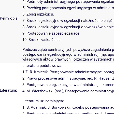
4. Podmioty administracyjnego postępowania egzeku
5. Przebieg postępowania egzekucyjnego w administra
6. Zbieg egzekucji.
Pełny opis:
7. Środki egzekucyjne w egzekucji należności pienięż
8. Środki egzekucyjne w egzekucji obowiązków niepie
9. Postępowanie zabezpieczające.
10. Środki zaskarżenia.
Podczas zajęć seminaryjnych powyższe zagadnienia pr
postępowania egzekucyjnego w administracji (np. u
właściwych aktów prawnych i orzeczeń w systemach i
Literatura podstawowa:
1.Z. R. Kmiecik, Postępowanie administracyjne, post
2. Prawo procesowe administracyjne, red. R. Hauser,
3. Postępowanie egzekucyjne w administracji : koment
Literatura:
4. M. Wierzbowski (red.), Postępowanie administracy
Literatura uzupełniająca:
1. B. Adamiak, J. Borkowski, Kodeks postępowania a
2. Postępowanie administracyjne : ogólne, podatkowe