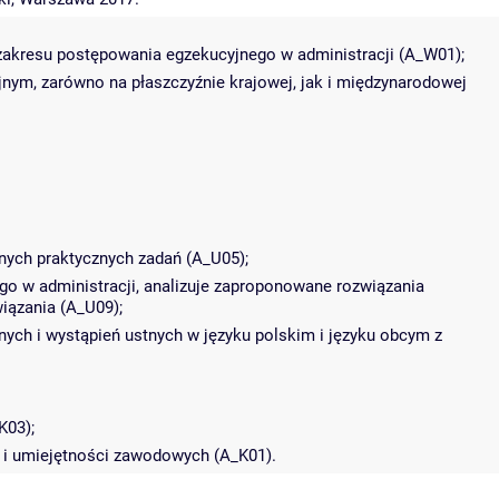
zakresu postępowania egzekucyjnego w administracji (A_W01);
m, zarówno na płaszczyźnie krajowej, jak i międzynarodowej
nych praktycznych zadań (A_U05);
go w administracji, analizuje zaproponowane rozwiązania
iązania (A_U09);
ych i wystąpień ustnych w języku polskim i języku obcym z
K03);
y i umiejętności zawodowych (A_K01).