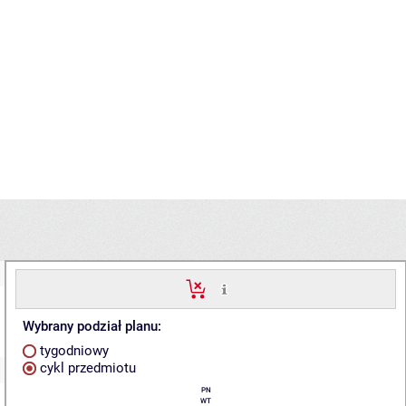
Wybrany podział planu:
tygodniowy
cykl przedmiotu
PN
WT