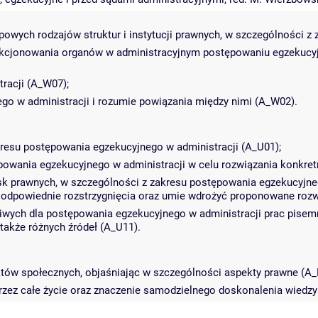
wych rodzajów struktur i instytucji prawnych, w szczególności z 
cjonowania organów w administracyjnym postępowaniu egzekucyjny
racji (A_W07);
go w administracji i rozumie powiązania między nimi (A_W02).
kresu postępowania egzekucyjnego w administracji (A_U01);
powania egzekucyjnego w administracji w celu rozwiązania konkret
sk prawnych, w szczególności z zakresu postępowania egzekucyjne
 odpowiednie rozstrzygnięcia oraz umie wdrożyć proponowane rozw
wych dla postępowania egzekucyjnego w administracji prac pisemn
także różnych źródeł (A_U11).
ektów społecznych, objaśniając w szczególności aspekty prawne (A_
przez całe życie oraz znaczenie samodzielnego doskonalenia wiedz