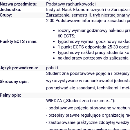
Nazwa przedmiotu:
Podstawy rachunkowości
Jednostka:
Instytut Nauk Ekonomicznych i o Zarządza
Grupy:
Zarzadzanie, semestr II, tryb niestacjonarny
2.00
Podstawowe informacje o zasadach p
roczny wymiar godzinowy nakładu pra
60 ECTS;
Punkty ECTS i inne:
tygodniowy wymiar godzinowy nakładu
1 punkt ECTS odpowiada 25-30 godzin
tygodniowy nakład pracy studenta ko
nakład pracy potrzebny do zaliczeni
Język prowadzenia:
polski
Student zna podstawowe pojęcia i przepisy
wykorzystywane w rachunkowości jednostek
Skrócony opis:
posługiwać się zasadami, technikami i me
Pełny opis:
WIEDZA („Student zna i rozumie...”):
- podstawowe pojęcia stosowane w rachunk
- przepisy prawne regulujące organizację
- zastosowanie praktyczne zdobytej wiedzy
- programy komputerowe wykorzystywane w