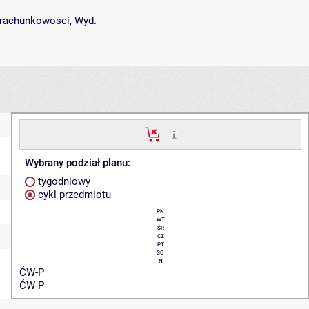
 rachunkowości, Wyd.
Wybrany podział planu:
tygodniowy
cykl przedmiotu
PN
WT
ŚR
CZ
PT
SO
N
ĆW-P
ĆW-P