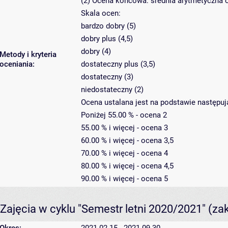
(2) Ocena końcowa: średnia arytmetyczna o
Skala ocen:
bardzo dobry (5)
dobry plus (4,5)
dobry (4)
Metody i kryteria
oceniania:
dostateczny plus (3,5)
dostateczny (3)
niedostateczny (2)
Ocena ustalana jest na podstawie następują
Poniżej 55.00 % - ocena 2
55.00 % i więcej - ocena 3
60.00 % i więcej - ocena 3,5
70.00 % i więcej - ocena 4
80.00 % i więcej - ocena 4,5
90.00 % i więcej - ocena 5
Zajęcia w cyklu "Semestr letni 2020/2021"
(za