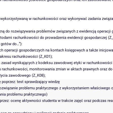
ą wykorzystywaną w rachunkowości oraz wykonywać zadania związ
czną do rozwiązywania problemów związanych z ewidencją operacji
metodami rachunkowości do prowadzenia ewidencji gospodarczej (Z_
gotów do…”):
 operacji gospodarczych na kontach księgowych a także inicjowan
akresu rachunkowości (Z_K01);
ch zasad wynikających z kodeksu zawodowej etyki w rachunkowości 
resu rachunkowości, monitorowania zmian w aktach prawnych oraz d
życia zawodowego (Z_K08);
ę poprzez: test sprawdzający wiedzę
ozwiązanie problemu praktycznego z wykorzystaniem właściwego
ania problemu praktycznego)
: ocenę aktywności studenta w trakcie zajęć oraz podczas reali