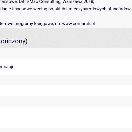
inansowe, Difin/Mac Consulting, Warszawa 2018;
wozdanie finansowe według polskich i międzynarodowych standardów
uterowe programy księgowe, np. www.comarch.pl
kończony)
ormacji