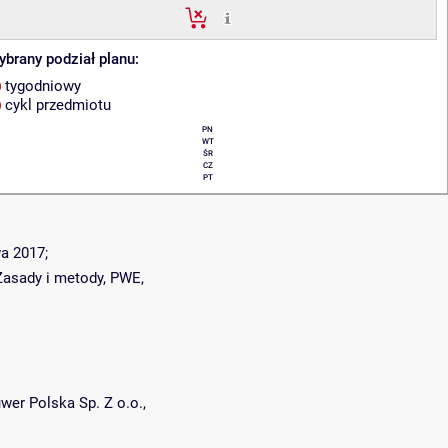
brany podział planu:
tygodniowy
cykl przedmiotu
PN
WT
ŚR
CZ
PT
a 2017;
Zasady i metody, PWE,
wer Polska Sp. Z o.o.,