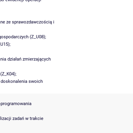
ane ze sprawozdawczością i
 gospodarczych (Z_U08);
U15);
ia działań zmierzających
(Z_K04);
o doskonalenia swoich
 oprogramowania
zacji zadań w trakcie