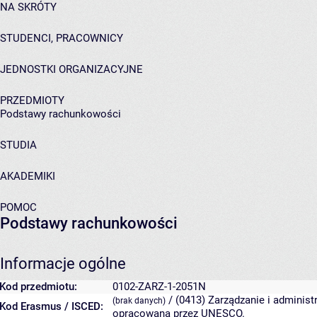
NA SKRÓTY
STUDENCI, PRACOWNICY
JEDNOSTKI ORGANIZACYJNE
PRZEDMIOTY
Podstawy rachunkowości
STUDIA
AKADEMIKI
POMOC
Podstawy rachunkowości
Informacje ogólne
Kod przedmiotu:
0102-ZARZ-1-2051N
/ (0413) Zarządzanie i administ
(brak danych)
Kod Erasmus / ISCED:
opracowana przez UNESCO.