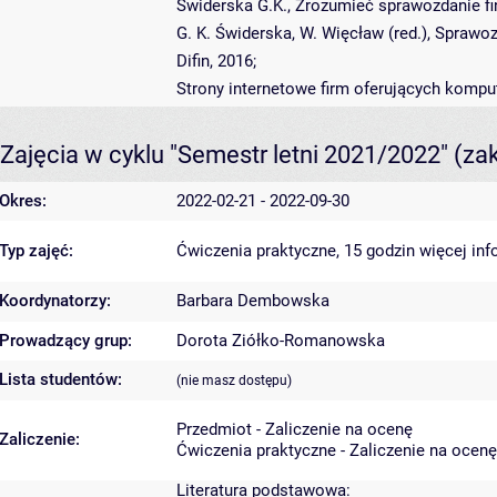
Świderska G.K., Zrozumieć sprawozdanie f
G. K. Świderska, W. Więcław (red.), Spra
Difin, 2016;
Strony internetowe firm oferujących komp
Zajęcia w cyklu "Semestr letni 2021/2022"
(za
Okres:
2022-02-21 - 2022-09-30
Typ zajęć:
Ćwiczenia praktyczne, 15 godzin
więcej inf
Koordynatorzy:
Barbara Dembowska
Prowadzący grup:
Dorota Ziółko-Romanowska
Lista studentów:
(nie masz dostępu)
Przedmiot - Zaliczenie na ocenę
Zaliczenie:
Ćwiczenia praktyczne - Zaliczenie na ocenę
Literatura podstawowa: