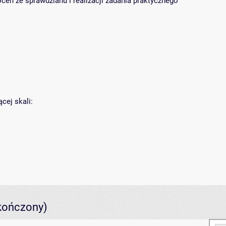
cen ze sprawdzianu i realizacji zadania praktycznego
cej skali:
kończony)