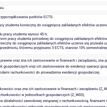
niu
rzyporządkowania punktów ECTS:
cy studenta konieczny do osiągnięcia zakładanych efektów uczeni
 pracy studenta wynosi 45 h;
om pracy studenta potrzebnej do osiągnięcia zakładanych efektów 
nieczny do osiągnięcia zakładanych efektów uczenia się pozwala u
a przedmiotu, któremu przypisano 3 ECTS, stanowi 10% semestralne
 prawne oraz zna ich zastosowanie w finansach i zarządzaniu, zn
 gospodarczych oraz ich zastosowanie do ewidencji operacji gosp
todami rachunkowości do prowadzenia ewidencji gospodarczej.
owości oraz zna ich zastosowanie w finansach i zarządzaniu (Z_W
 rachunkowości w jednostkach gospodarczych (Z_W03);
 w działalności zawodowej związanej z rachunkowością, finansami 
 rachunkowości jednostek gospodarczych oraz ich zastosowanie d