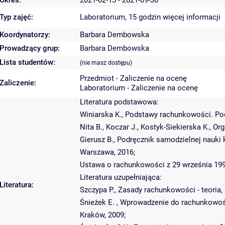
Okres:
2021-02-15 - 2021-09-30
Typ zajęć:
Laboratorium, 15 godzin
więcej informacji
Koordynatorzy:
Barbara Dembowska
Prowadzący grup:
Barbara Dembowska
Lista studentów:
(nie masz dostępu)
Przedmiot - Zaliczenie na ocenę
Zaliczenie:
Laboratorium - Zaliczenie na ocenę
Literatura podstawowa:
Winiarska K., Podstawy rachunkowości. Pod
Nita B., Koczar J., Kostyk-Siekierska K.,
Gierusz B., Podręcznik samodzielnej nauki
Warszawa, 2016;
Ustawa o rachunkowości z 29 września 1994 r
Literatura uzupełniająca:
Literatura:
Szczypa P., Zasady rachunkowości - teoria,
Śnieżek E. , Wprowadzenie do rachunkowości
Kraków, 2009;