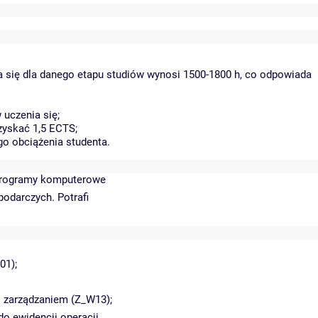
a się dla danego etapu studiów wynosi 1500-1800 h, co odpowiada
uczenia się;
zyskać 1,5 ECTS;
go obciążenia studenta.
a programy komputerowe
odarczych. Potrafi
01);
i zarządzaniem (Z_W13);
o ewidencji operacji