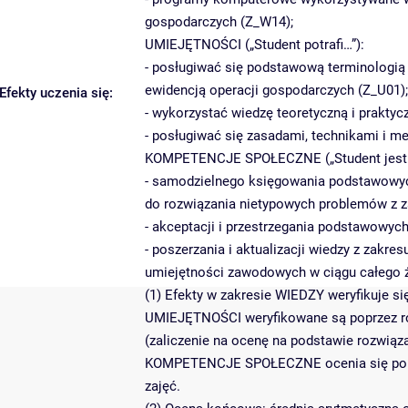
gospodarczych (Z_W14);
UMIEJĘTNOŚCI („Student potrafi…”):
- posługiwać się podstawową terminologi
ewidencją operacji gospodarczych (Z_U01);
Efekty uczenia się:
- wykorzystać wiedzę teoretyczną i prakty
- posługiwać się zasadami, technikami i 
KOMPETENCJE SPOŁECZNE („Student jest 
- samodzielnego księgowania podstawowych
do rozwiązania nietypowych problemów z z
- akceptacji i przestrzegania podstawowy
- poszerzania i aktualizacji wiedzy z zak
umiejętności zawodowych w ciągu całego 
(1) Efekty w zakresie WIEDZY weryfikuje si
UMIEJĘTNOŚCI weryfikowane są poprzez r
(zaliczenie na ocenę na podstawie rozwiąz
KOMPETENCJE SPOŁECZNE ocenia się poprzez
zajęć.