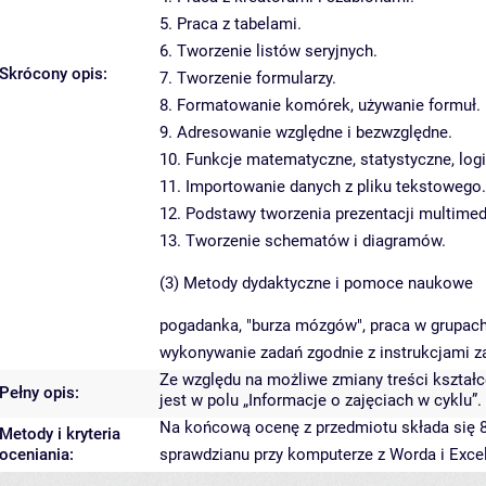
5. Praca z tabelami.
6. Tworzenie listów seryjnych.
Skrócony opis:
7. Tworzenie formularzy.
8. Formatowanie komórek, używanie formuł.
9. Adresowanie względne i bezwzględne.
10. Funkcje matematyczne, statystyczne, logi
11. Importowanie danych z pliku tekstowego.
12. Podstawy tworzenia prezentacji multimedi
13. Tworzenie schematów i diagramów.
(3) Metody dydaktyczne i pomoce naukowe
pogadanka, "burza mózgów", praca w grupach
wykonywanie zadań zgodnie z instrukcjami z
Ze względu na możliwe zmiany treści kształce
Pełny opis:
jest w polu „Informacje o zajęciach w cyklu”.
Na końcową ocenę z przedmiotu składa się 
Metody i kryteria
oceniania:
sprawdzianu przy komputerze z Worda i Excel