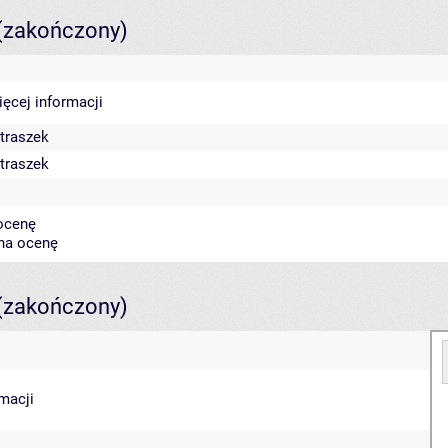
(zakończony)
ięcej informacji
traszek
traszek
 ocenę
 na ocenę
(zakończony)
rmacji