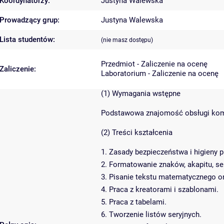
Koordynatorzy:
Justyna Walewska
Prowadzący grup:
Justyna Walewska
Lista studentów:
(nie masz dostępu)
Przedmiot - Zaliczenie na ocenę
Zaliczenie:
Laboratorium - Zaliczenie na ocenę
(1) Wymagania wstępne
Podstawowa znajomość obsługi kom
(2) Treści kształcenia
1. Zasady bezpieczeństwa i higieny p
2. Formatowanie znaków, akapitu, sek
3. Pisanie tekstu matematycznego ora
4. Praca z kreatorami i szablonami.
5. Praca z tabelami.
6. Tworzenie listów seryjnych.