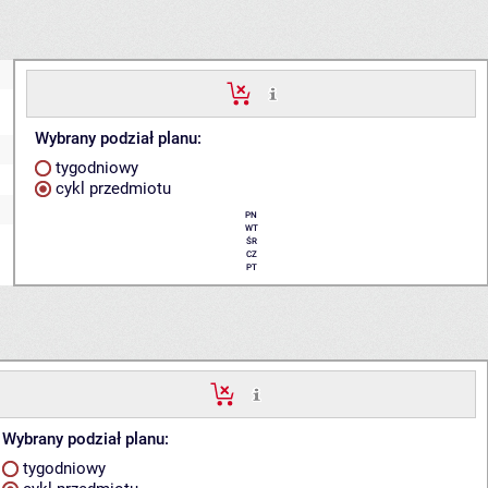
Wybrany podział planu:
tygodniowy
cykl przedmiotu
PN
WT
ŚR
CZ
PT
Wybrany podział planu:
tygodniowy