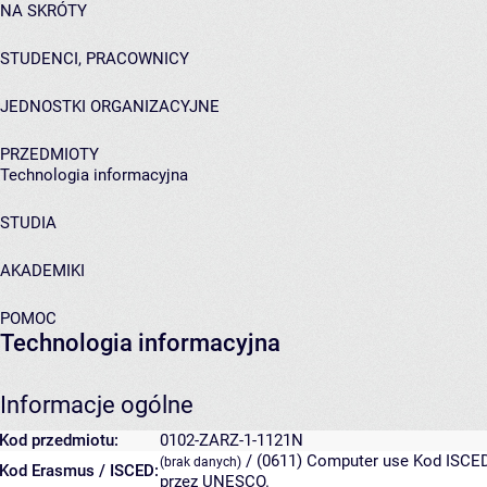
NA SKRÓTY
STUDENCI, PRACOWNICY
JEDNOSTKI ORGANIZACYJNE
PRZEDMIOTY
Technologia informacyjna
STUDIA
AKADEMIKI
POMOC
Technologia informacyjna
Informacje ogólne
Kod przedmiotu:
0102-ZARZ-1-1121N
/ (0611)
Computer use
Kod ISCED
(brak danych)
Kod Erasmus / ISCED:
przez UNESCO.