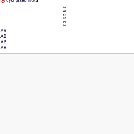
cykl przedmiotu
PN
WT
ŚR
CZ
PT
SO
LAB
LAB
LAB
LAB