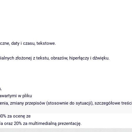
czne, daty i czasu, tekstowe.
alnych złożonej z tekstu, obrazów, hiperłączy i dźwięku.
,
awartymi w pliku
nia, zmiany przepisów (stosownie do sytuacji), szczegółowe treści
80% za ocenę ze
a oraz 20% za multimedialną prezentację.