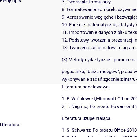
Pełny opis:
7. Tworzenie formularzy.
8. Formatowanie komórek, używanie 
9. Adresowanie względne i bezwzglę
10. Funkcje matematyczne, statystycz
11. Importowanie danych z pliku tek
12. Podstawy tworzenia prezentacji m
13. Tworzenie schematów i diagram
(3) Metody dydaktyczne i pomoce n
pogadanka, "burza mózgów", praca w
wykonywanie zadań zgodnie z instru
Literatura podstawowa:
1. P. Wróblewski,Microsoft Office 200
2. T. Negrino, Po prostu PowerPoint 
Literatura uzupełniająca:
Literatura:
1. S. Schwartz, Po prostu Office 2010