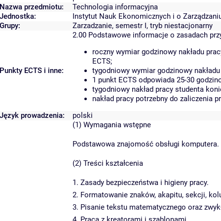
Nazwa przedmiotu:
Technologia informacyjna
Jednostka:
Instytut Nauk Ekonomicznych i o Zarządzani
Grupy:
Zarzadzanie, semestr I, tryb niestacjonarny
2.00
Podstawowe informacje o zasadach pr
roczny wymiar godzinowy nakładu pracy
ECTS;
Punkty ECTS i inne:
tygodniowy wymiar godzinowy nakładu 
1 punkt ECTS odpowiada 25-30 godzinom
tygodniowy nakład pracy studenta koni
nakład pracy potrzebny do zaliczenia 
Język prowadzenia:
polski
(1) Wymagania wstępne
Podstawowa znajomość obsługi komputera.
(2) Treści kształcenia
1. Zasady bezpieczeństwa i higieny pracy.
2. Formatowanie znaków, akapitu, sekcji, kol
3. Pisanie tekstu matematycznego oraz zwykłe
4. Praca z kreatorami i szablonami.