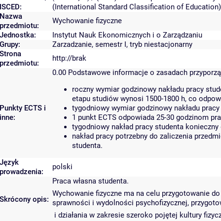
ISCED:
(International Standard Classification of Educati
Nazwa
Wychowanie fizyczne
przedmiotu:
Jednostka:
Instytut Nauk Ekonomicznych i o Zarządzaniu
Grupy:
Zarzadzanie, semestr I, tryb niestacjonarny
Strona
http://brak
przedmiotu:
0.00
Podstawowe informacje o zasadach przyporz
roczny wymiar godzinowy nakładu pracy stud
etapu studiów wynosi 1500-1800 h, co odpow
Punkty ECTS i
tygodniowy wymiar godzinowy nakładu pracy 
inne:
1 punkt ECTS odpowiada 25-30 godzinom prac
tygodniowy nakład pracy studenta konieczny 
nakład pracy potrzebny do zaliczenia przedm
studenta.
Język
polski
prowadzenia:
Praca własna studenta.
Wychowanie fizyczne ma na celu przygotowanie do 
Skrócony opis:
sprawności i wydolności psychofizycznej, przygo
i działania w zakresie szeroko pojętej kultury fizy