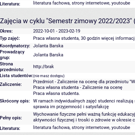
literatura fachowa, strony internetowe, youtoube
Literatura:
Zajęcia w cyklu "Semestr zimowy 2022/2023"
Okres:
2022-10-01 - 2023-02-19
Typ zajęć:
Praca własna studenta, 30 godzin
więcej informacj
Koordynatorzy:
Jolanta Barska
Prowadzący
Jolanta Barska
grup:
Strona
http://brak
przedmiotu:
Lista studentów:
(nie masz dostępu)
Przedmiot - Zaliczenie na ocenę dla przedmiotu "W
Zaliczenie:
Praca własna studenta - Zaliczenie na ocenę
Praca własna studenta.
Skrócony opis:
W ramach indywidualnych zajęć studenci realizują s
sprawia im przyjemność i satysfakcję
Wychowanie fizyczne pełni ważną funkcję edukacyjn
Pełny opis:
aktywności fizycznej i troski o zdrowie w okresie c
literatura fachowa, strony internetowe, youtoube
Literatura: