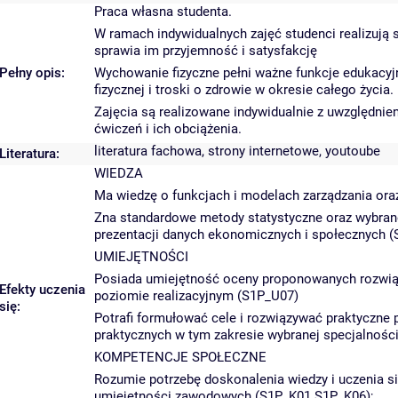
Praca własna studenta.
W ramach indywidualnych zajęć studenci realizują s
sprawia im przyjemność i satysfakcję
Pełny opis:
Wychowanie fizyczne pełni ważne funkcje edukacyjn
fizycznej i troski o zdrowie w okresie całego życia.
Zajęcia są realizowane indywidualnie z uwzględni
ćwiczeń i ich obciążenia.
literatura fachowa, strony internetowe, youtoube
Literatura:
WIEDZA
Ma wiedzę o funkcjach i modelach zarządzania ora
Zna standardowe metody statystyczne oraz wybrane
prezentacji danych ekonomicznych i społecznych 
UMIEJĘTNOŚCI
Posiada umiejętność oceny proponowanych rozwiąz
Efekty uczenia
poziomie realizacyjnym (S1P_U07)
się:
Potrafi formułować cele i rozwiązywać praktyczne
praktycznych w tym zakresie wybranej specjalnoś
KOMPETENCJE SPOŁECZNE
Rozumie potrzebę doskonalenia wiedzy i uczenia si
umiejętności zawodowych (S1P_K01 S1P_K06);