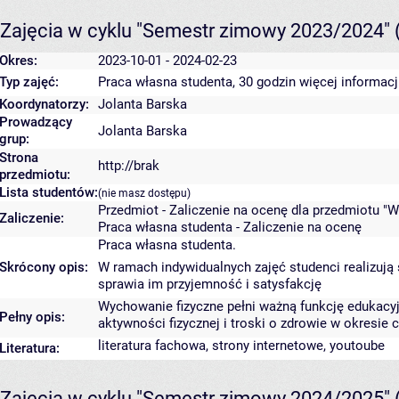
Zajęcia w cyklu "Semestr zimowy 2023/2024"
Okres:
2023-10-01 - 2024-02-23
Typ zajęć:
Praca własna studenta, 30 godzin
więcej informacj
Koordynatorzy:
Jolanta Barska
Prowadzący
Jolanta Barska
grup:
Strona
http://brak
przedmiotu:
Lista studentów:
(nie masz dostępu)
Przedmiot - Zaliczenie na ocenę dla przedmiotu "W
Zaliczenie:
Praca własna studenta - Zaliczenie na ocenę
Praca własna studenta.
Skrócony opis:
W ramach indywidualnych zajęć studenci realizują s
sprawia im przyjemność i satysfakcję
Wychowanie fizyczne pełni ważną funkcję edukacyjn
Pełny opis:
aktywności fizycznej i troski o zdrowie w okresie c
literatura fachowa, strony internetowe, youtoube
Literatura:
Zajęcia w cyklu "Semestr zimowy 2024/2025"