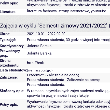
Wychowanie fizyczne pełni ważną funkcję edukacyjn
Pełny opis:
aktywności fizycznej i troski o zdrowie w okresie c
literatura fachowa, strony internetowe, youtoube
Literatura:
Zajęcia w cyklu "Semestr zimowy 2021/2022"
Okres:
2021-10-01 - 2022-02-20
Typ zajęć:
Praca własna studenta, 30 godzin
więcej informacj
Koordynatorzy:
Jolanta Barska
Prowadzący
Jolanta Barska
grup:
Strona
http://brak
przedmiotu:
Lista studentów:
(nie masz dostępu)
Przedmiot - Zaliczenie na ocenę
Zaliczenie:
Praca własna studenta - Zaliczenie na ocenę
Praca własna studenta.
Skrócony opis:
W ramach indywidualnych zajęć studenci realizują s
sprawia im przyjemność i satysfakcję
Wychowanie fizyczne pełni ważną funkcję edukacyjn
Pełny opis:
aktywności fizycznej i troski o zdrowie w okresie c