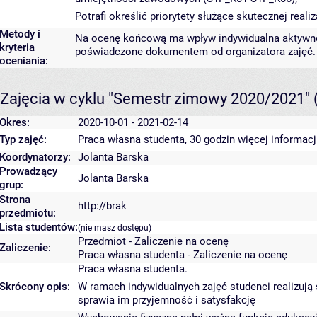
Potrafi określić priorytety służące skutecznej real
Metody i
Na ocenę końcową ma wpływ indywidualna aktywność
kryteria
poświadczone dokumentem od organizatora zajęć.
oceniania:
Zajęcia w cyklu "Semestr zimowy 2020/2021"
Okres:
2020-10-01 - 2021-02-14
Typ zajęć:
Praca własna studenta, 30 godzin
więcej informacj
Koordynatorzy:
Jolanta Barska
Prowadzący
Jolanta Barska
grup:
Strona
http://brak
przedmiotu:
Lista studentów:
(nie masz dostępu)
Przedmiot - Zaliczenie na ocenę
Zaliczenie:
Praca własna studenta - Zaliczenie na ocenę
Praca własna studenta.
Skrócony opis:
W ramach indywidualnych zajęć studenci realizują s
sprawia im przyjemność i satysfakcję