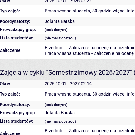
Okres:
2025-10-01 - 2026-02-22
Typ zajęć:
Praca własna studenta, 30 godzin
więcej inf
Koordynatorzy:
Jolanta Barska
Prowadzący grup:
(brak danych)
Lista studentów:
(nie masz dostępu)
Przedmiot - Zaliczenie na ocenę dla przedmi
Zaliczenie:
Praca własna studenta - Zaliczenie na ocenę
Zajęcia w cyklu "Semestr zimowy 2026/2027"
Okres:
2026-10-01 - 2027-02-14
Typ zajęć:
Praca własna studenta, 30 godzin
więcej inf
Koordynatorzy:
(brak danych)
Prowadzący grup:
Jolanta Barska
Lista studentów:
(nie masz dostępu)
Przedmiot - Zaliczenie na ocenę dla przedmi
Zaliczenie: