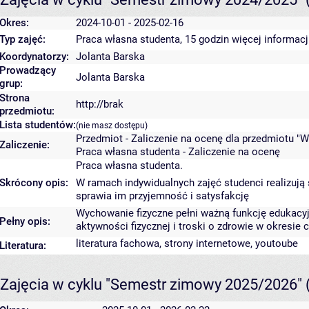
Okres:
2024-10-01 - 2025-02-16
Typ zajęć:
Praca własna studenta, 15 godzin
więcej informacj
Koordynatorzy:
Jolanta Barska
Prowadzący
Jolanta Barska
grup:
Strona
http://brak
przedmiotu:
Lista studentów:
(nie masz dostępu)
Przedmiot - Zaliczenie na ocenę dla przedmiotu "W
Zaliczenie:
Praca własna studenta - Zaliczenie na ocenę
Praca własna studenta.
Skrócony opis:
W ramach indywidualnych zajęć studenci realizują s
sprawia im przyjemność i satysfakcję
Wychowanie fizyczne pełni ważną funkcję edukacyjn
Pełny opis:
aktywności fizycznej i troski o zdrowie w okresie c
literatura fachowa, strony internetowe, youtoube
Literatura:
Zajęcia w cyklu "Semestr zimowy 2025/2026"