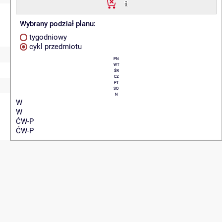
Wybrany podział planu:
tygodniowy
cykl przedmiotu
PN
WT
ŚR
CZ
PT
SO
N
W
W
ĆW-P
ĆW-P