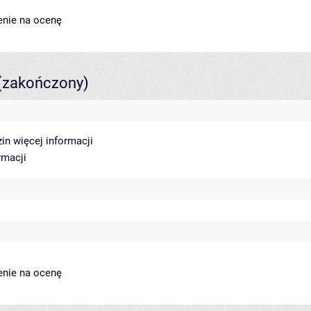
enie na ocenę
(zakończony)
zin
więcej informacji
rmacji
enie na ocenę