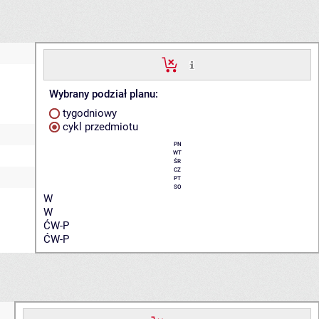
Wybrany podział planu:
tygodniowy
cykl przedmiotu
PN
WT
ŚR
CZ
PT
SO
W
W
ĆW-P
ĆW-P