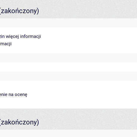
(zakończony)
zin
więcej informacji
rmacji
enie na ocenę
(zakończony)