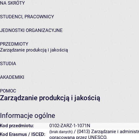
NA SKRÓTY
STUDENCI, PRACOWNICY
JEDNOSTKI ORGANIZACYJNE
PRZEDMIOTY
Zarządzanie produkcją i jakością
STUDIA
AKADEMIKI
POMOC
Zarządzanie produkcją i jakością
Informacje ogólne
Kod przedmiotu:
0102-ZARZ-1-1071N
/ (0413) Zarządzanie i administ
(brak danych)
Kod Erasmus / ISCED:
opracowana przez UNESCO.