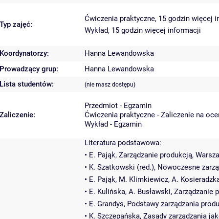
Ćwiczenia praktyczne, 15 godzin
więcej i
Typ zajęć:
Wykład, 15 godzin
więcej informacji
Koordynatorzy:
Hanna Lewandowska
Prowadzący grup:
Hanna Lewandowska
Lista studentów:
(nie masz dostępu)
Przedmiot - Egzamin
Zaliczenie:
Ćwiczenia praktyczne - Zaliczenie na oc
Wykład - Egzamin
Literatura podstawowa:
• E. Pająk, Zarządzanie produkcją, Warsz
• K. Szatkowski (red.), Nowoczesne zarz
• E. Pająk, M. Klimkiewicz, A. Kosieradz
• E. Kulińska, A. Busławski, Zarządzanie
• E. Grandys, Podstawy zarządzania prod
• K. Szczepańska, Zasady zarządzania ja