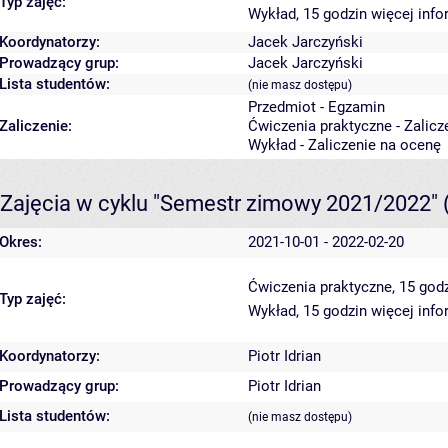
Typ zajęć:
Wykład, 15 godzin
więcej info
Koordynatorzy:
Jacek Jarczyński
Prowadzący grup:
Jacek Jarczyński
Lista studentów:
(nie masz dostępu)
Przedmiot - Egzamin
Zaliczenie:
Ćwiczenia praktyczne - Zalicz
Wykład - Zaliczenie na ocenę
Zajęcia w cyklu "Semestr zimowy 2021/2022"
Okres:
2021-10-01 - 2022-02-20
Ćwiczenia praktyczne, 15 god
Typ zajęć:
Wykład, 15 godzin
więcej info
Koordynatorzy:
Piotr Idrian
Prowadzący grup:
Piotr Idrian
Lista studentów:
(nie masz dostępu)