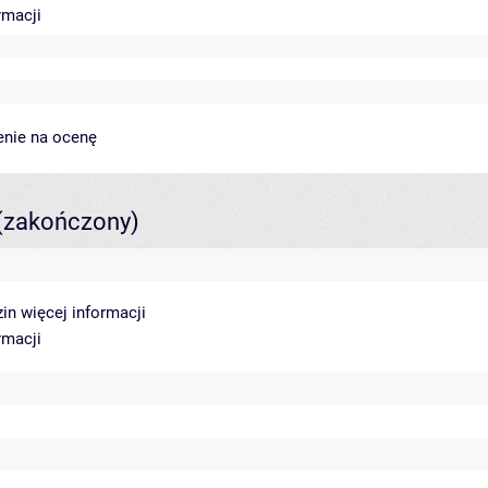
rmacji
enie na ocenę
(zakończony)
zin
więcej informacji
rmacji