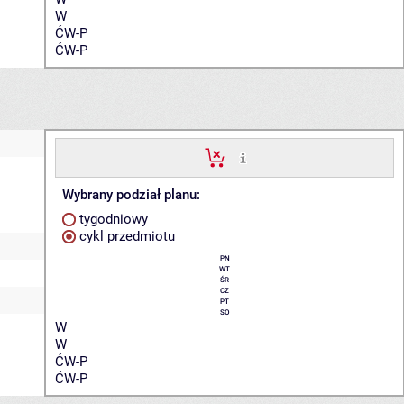
W
ĆW-P
ĆW-P
Wybrany podział planu:
tygodniowy
cykl przedmiotu
PN
WT
ŚR
CZ
PT
SO
W
W
ĆW-P
ĆW-P