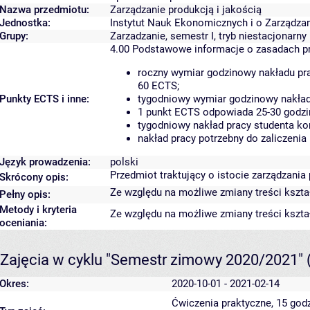
Nazwa przedmiotu:
Zarządzanie produkcją i jakością
Jednostka:
Instytut Nauk Ekonomicznych i o Zarządza
Grupy:
Zarzadzanie, semestr I, tryb niestacjonarny
4.00
Podstawowe informacje o zasadach p
roczny wymiar godzinowy nakładu pra
60 ECTS;
Punkty ECTS i inne:
tygodniowy wymiar godzinowy nakładu
1 punkt ECTS odpowiada 25-30 godzin
tygodniowy nakład pracy studenta ko
nakład pracy potrzebny do zaliczeni
Język prowadzenia:
polski
Przedmiot traktujący o istocie zarządzania
Skrócony opis:
Ze względu na możliwe zmiany treści kształ
Pełny opis:
Metody i kryteria
Ze względu na możliwe zmiany treści kształ
oceniania:
Zajęcia w cyklu "Semestr zimowy 2020/2021"
Okres:
2020-10-01 - 2021-02-14
Ćwiczenia praktyczne, 15 god