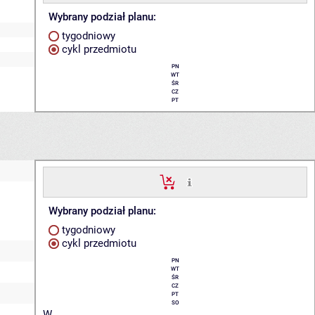
Wybrany podział planu:
tygodniowy
cykl przedmiotu
PN
WT
ŚR
CZ
PT
Wybrany podział planu:
tygodniowy
cykl przedmiotu
PN
WT
ŚR
CZ
PT
SO
W