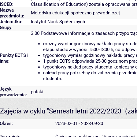
ISCED:
Classification of Education) została opracowana p
Nazwa
Metodyka edukacji społeczno-przyrodniczej
przedmiotu:
Jednostka:
Instytut Nauk Społecznych
Grupy:
3.00
Podstawowe informacje o zasadach przyporzą
roczny wymiar godzinowy nakładu pracy stude
etapu studiów wynosi 1500-1800 h, co odpow
Punkty ECTS i
tygodniowy wymiar godzinowy nakładu pracy s
inne:
1 punkt ECTS odpowiada 25-30 godzinom pracy
tygodniowy nakład pracy studenta konieczny 
nakład pracy potrzebny do zaliczenia przedm
studenta.
Język
polski
prowadzenia:
Zajęcia w cyklu "Semestr letni 2022/2023"
(za
Okres:
2023-02-01 - 2023-09-30
Typ zajęć:
Ćwiczenia praktyczne, 15 godzin
więcej 