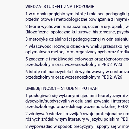
WIEDZA- STUDENT ZNA I ROZUMIE:
1 w stopniu pogłębionym istotę i miejsce pedagogiki
przedmiotowe i metodologiczne powiązania z innym
2 teorie wychowania, nauczania, uczenia się, opieki, 
(filozoficzne, społeczno-kulturowe, historyczne, psy
3 metodykę działalności pedagogicznej w odniesien
4 właściwości rozwoju dziecka w wieku przedszkolny
optymalnych metod, form organizacyjnych oraz śro
5 znaczenie i możliwości celowego oraz różnorodneg
przedszkolnym oraz wczesnoszkolnym PED2_W23
6 istotę roli nauczyciela lub wychowawcy w dostar
przedszkolnym oraz wczesnoszkolnym PED2_W26
UMIEJĘTNOŚCI – STUDENT POTRAFI:
1 posługiwać się wybranymi ujęciami teoretycznymi z
dyscyplin/subdyscyplin w celu analizowania i interp
przedszkolnego oraz edukacji wczesnoszkolnej PED
2 zdobywać wiedzę i rozwijać swoje profesjonalne umi
różnych źródeł; w tym literatury w języku polskim PE
3 wypowiadać w sposób precyzyjny i spójny się w mo