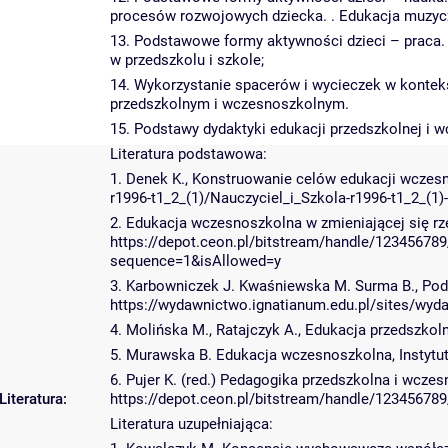
procesów rozwojowych dziecka. . Edukacja muzycz
13. Podstawowe formy aktywności dzieci – praca. 
w przedszkolu i szkole;
14. Wykorzystanie spacerów i wycieczek w kontekśc
przedszkolnym i wczesnoszkolnym.
15. Podstawy dydaktyki edukacji przedszkolnej i w
Literatura podstawowa:
1. Denek K., Konstruowanie celów edukacji wczesno
r1996-t1_2_(1)/Nauczyciel_i_Szkola-r1996-t1_2_(1)
2. Edukacja wczesnoszkolna w zmieniającej się rze
https://depot.ceon.pl/bitstream/handle/12345
sequence=1&isAllowed=y
3. Karbowniczek J. Kwaśniewska M. Surma B., Po
https://wydawnictwo.ignatianum.edu.pl/sites/wyd
4. Molińska M., Ratajczyk A., Edukacja przedszko
5. Murawska B. Edukacja wczesnoszkolna, Instytu
6. Pujer K. (red.) Pedagogika przedszkolna i wcz
Literatura:
https://depot.ceon.pl/bitstream/handle/1234567
Literatura uzupełniająca: