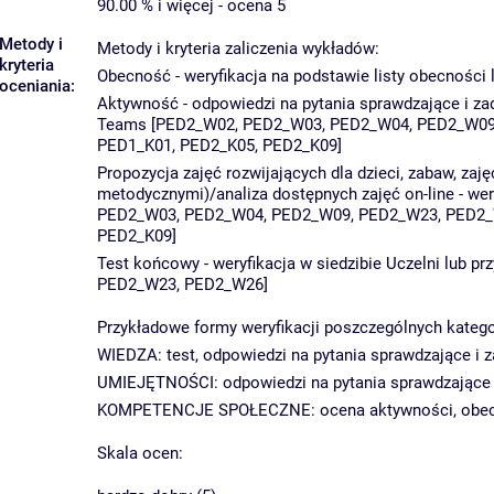
90.00 % i więcej - ocena 5
Metody i
Metody i kryteria zaliczenia wykładów:
kryteria
Obecność - weryfikacja na podstawie listy obecnośc
oceniania:
Aktywność - odpowiedzi na pytania sprawdzające i zad
Teams [PED2_W02, PED2_W03, PED2_W04, PED2_W09,
PED1_K01, PED2_K05, PED2_K09]
Propozycja zajęć rozwijających dla dzieci, zabaw, za
metodycznymi)/analiza dostępnych zajęć on-line - we
PED2_W03, PED2_W04, PED2_W09, PED2_W23, PED2_W
PED2_K09]
Test końcowy - weryfikacja w siedzibie Uczelni lub
PED2_W23, PED2_W26]
Przykładowe formy weryfikacji poszczególnych kateg
WIEDZA: test, odpowiedzi na pytania sprawdzające i 
UMIEJĘTNOŚCI: odpowiedzi na pytania sprawdzające i
KOMPETENCJE SPOŁECZNE: ocena aktywności, obecno
Skala ocen: