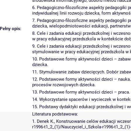
środowiska informacyjnego, doboru metod nauczani
6. Pedagogiczno-filozoficzne aspekty pedagogiki
indywidualnej linii rozwoju dziecka, form aktywnoś
7. Pedagogiczno-filozoficzne aspekty pedagogiki
dziecka, wielopodmiotowości edukacji, partnerstw
Pełny opis:
8. Cele i zadania edukacji przedszkolnej i wczes
w pracy edukacyjnej przedszkola w kontekście dobo
9. Cele i zadania edukacji przedszkolnej i wczes
stymulowanie w pracy edukacyjnej przedszkola w ko
10. Podstawowe formy aktywności dzieci – zabawa
dziecka.
11. Stymulowanie zabaw dziecięcych. Dobór zaba
12. Podstawowe formy aktywności dzieci – nauka. 
procesów rozwojowych dziecka.
13. Podstawowe formy aktywności dzieci – praca. 
14. Wykorzystanie spacerów i wycieczek w kontekś
15. Podstawy dydaktyki edukacji przedszkolnej i w
Literatura podstawowa:
1. Denek K., Konstruowanie celów edukacji wczesno
r1996-t1_2_(1)/Nauczyciel_i_Szkola-r1996-t1_2_(1)