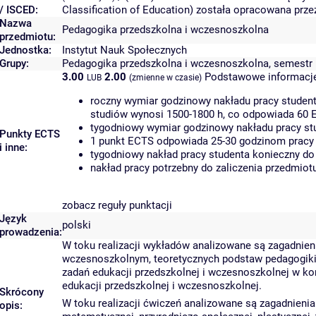
/ ISCED:
Classification of Education) została opracowana prz
Nazwa
Pedagogika przedszkolna i wczesnoszkolna
przedmiotu:
Jednostka:
Instytut Nauk Społecznych
Grupy:
Pedagogika przedszkolna i wczesnoszkolna, semestr II
3.00
2.00
Podstawowe informacje
LUB
(zmienne w czasie)
roczny wymiar godzinowy nakładu pracy student
studiów wynosi 1500-1800 h, co odpowiada 60 
tygodniowy wymiar godzinowy nakładu pracy stu
Punkty ECTS
1 punkt ECTS odpowiada 25-30 godzinom pracy s
i inne:
tygodniowy nakład pracy studenta konieczny do
nakład pracy potrzebny do zaliczenia przedmio
zobacz reguły punktacji
Język
polski
prowadzenia:
W toku realizacji wykładów analizowane są zagadnie
wczesnoszkolnym, teoretycznych podstaw pedagogiki p
zadań edukacji przedszkolnej i wczesnoszkolnej w k
edukacji przedszkolnej i wczesnoszkolnej.
Skrócony
W toku realizacji ćwiczeń analizowane są zagadnienia
opis: