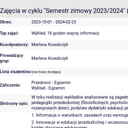
Zajęcia w cyklu "Semestr zimowy 2023/2024"
Okres:
2023-10-01 - 2024-02-23
Typ zajęć:
Wykład, 18 godzin
więcej informacji
Koordynatorzy:
Marlena Kowalczyk
Prowadzący
Marlena Kowalczyk
grup:
Lista studentów:
(nie masz dostępu)
Przedmiot - Egzamin
Zaliczenie:
Wykład - Egzamin
W toku realizacji wykładów analizowane są zagad
pedagogiki przedszkolnej (filozoficznych, psycho
Skrócony opis:
rozwojowych dzieci, podstaw dydaktyki edukacji p
1. Informacja o warunkach, zasadach oraz wymoga
2. Innowacje w edukacji przedszkolnej i wczesnos
każdej placówce edukacyjnej;