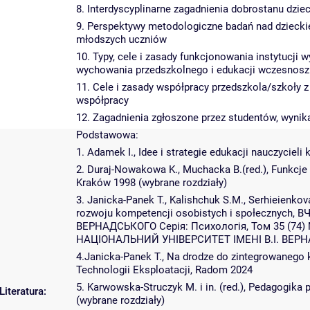
8. Interdyscyplinarne zagadnienia dobrostanu dzie
9. Perspektywy metodologiczne badań nad dziecki
młodszych uczniów
10. Typy, cele i zasady funkcjonowania instytucji
wychowania przedszkolnego i edukacji wczesnosz
11. Cele i zasady współpracy przedszkola/szkoły 
współpracy
12. Zagadnienia zgłoszone przez studentów, wynik
Podstawowa:
1. Adamek I., Idee i strategie edukacji nauczycieli 
2. Duraj-Nowakowa K., Muchacka B.(red.), Funkcj
Kraków 1998 (wybrane rozdziały)
3. Janicka-Panek T., Kalishchuk S.M., Serhieienk
rozwoju kompetencji osobistych i społecznyc
ВЕРНАДСЬКОГО Серія: Психологія, Том 35 (74
НАЦІОНАЛЬНИЙ УНІВЕРСИТЕТ ІМЕНІ В.І. ВЕРНА
4.Janicka-Panek T., Na drodze do zintegrowanego ksz
Technologii Eksploatacji, Radom 2024
5. Karwowska-Struczyk M. i in. (red.), Pedagogika
Literatura:
(wybrane rozdziały)