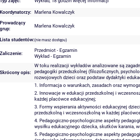
Typ zajęć:
Wykład, 18 godzin
więcej informacji
Koordynatorzy:
Marlena Kowalczyk
Prowadzący
Marlena Kowalczyk
grup:
Lista studentów:
(nie masz dostępu)
Przedmiot - Egzamin
Zaliczenie:
Wykład - Egzamin
W toku realizacji wykładów analizowane są zagad
pedagogiki przedszkolnej (filozoficznych, psycho
Skrócony opis:
rozwojowych dzieci oraz podstaw dydaktyki edukac
1. Informacja o warunkach, zasadach oraz wymoga
2. Innowacje w edukacji przedszkolnej i wczesnos
każdej placówce edukacyjnej;
3. Formy wspierania aktywności edukacyjnej dzieci
przedszkolną i wczesnoszkolną w każdej placówce
4. Pedagogiczno-psychologiczne aspekty pedagog
wysiłku edukacyjnego dziecka, skutków karania, wsp
5. Pedagogiczno-psychologiczne aspekty pedagog