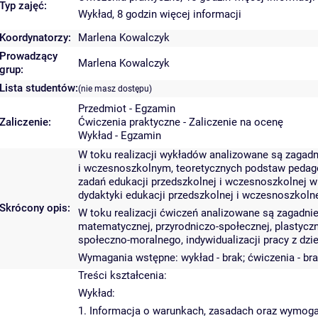
Typ zajęć:
Wykład, 8 godzin
więcej informacji
Koordynatorzy:
Marlena Kowalczyk
Prowadzący
Marlena Kowalczyk
grup:
Lista studentów:
(nie masz dostępu)
Przedmiot - Egzamin
Zaliczenie:
Ćwiczenia praktyczne - Zaliczenie na ocenę
Wykład - Egzamin
W toku realizacji wykładów analizowane są zagad
i wczesnoszkolnym, teoretycznych podstaw pedagogi
zadań edukacji przedszkolnej i wczesnoszkolnej 
dydaktyki edukacji przedszkolnej i wczesnoszkolne
Skrócony opis:
W toku realizacji ćwiczeń analizowane są zagadni
matematycznej, przyrodniczo-społecznej, plastyczn
społeczno-moralnego, indywidualizacji pracy z dz
Wymagania wstępne: wykład - brak; ćwiczenia - br
Treści kształcenia:
Wykład:
1. Informacja o warunkach, zasadach oraz wymoga