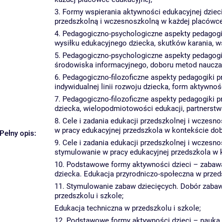
3. Formy wspierania aktywności edukacyjnej dzieci
przedszkolną i wczesnoszkolną w każdej placówce
4. Pedagogiczno-psychologiczne aspekty pedagog
wysiłku edukacyjnego dziecka, skutków karania, wsp
5. Pedagogiczno-psychologiczne aspekty pedagog
środowiska informacyjnego, doboru metod nauczani
6. Pedagogiczno-filozoficzne aspekty pedagogiki
indywidualnej linii rozwoju dziecka, form aktywnoś
7. Pedagogiczno-filozoficzne aspekty pedagogiki
dziecka, wielopodmiotowości edukacji, partnerst
8. Cele i zadania edukacji przedszkolnej i wczes
w pracy edukacyjnej przedszkola w kontekście dobo
Pełny opis:
9. Cele i zadania edukacji przedszkolnej i wczes
stymulowanie w pracy edukacyjnej przedszkola w k
10. Podstawowe formy aktywności dzieci – zabawa
dziecka. Edukacja przyrodniczo-społeczna w przeds
11. Stymulowanie zabaw dziecięcych. Dobór zabaw
przedszkolu i szkole;
Edukacja techniczna w przedszkolu i szkole;
12. Podstawowe formy aktywności dzieci – nauka. 