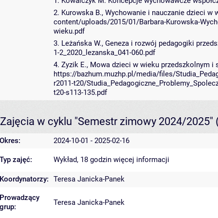
1. Kowalczyk M. Koncepcje wychowawcze współcz
2. Kurowska B., Wychowanie i nauczanie dzieci w
content/uploads/2015/01/Barbara-Kurowska-Wych
wieku.pdf
3. Leżańska W., Geneza i rozwój pedagogiki przeds
1-2_2020_lezanska_041-060.pdf
4. Zyzik E., Mowa dzieci w wieku przedszkolnym i
https://bazhum.muzhp.pl/media/files/Studia_Ped
r2011-t20/Studia_Pedagogiczne_Problemy_Spolecz
t20-s113-135.pdf
Zajęcia w cyklu "Semestr zimowy 2024/2025"
Okres:
2024-10-01 - 2025-02-16
Typ zajęć:
Wykład, 18 godzin
więcej informacji
Koordynatorzy:
Teresa Janicka-Panek
Prowadzący
Teresa Janicka-Panek
grup: