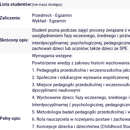
Lista studentów:
(nie masz dostępu)
Przedmiot - Egzamin
Zaliczenie:
Wykład - Egzamin
Student pozna podczas zajęć procesy związane z 
uwzględnieniem fazy wczesnego, średniego i późn
Skrócony opis:
interdyscyplinarnej: psychologicznej, pedagogiczne
zachowań dzieci lub uczniów; także dzieci ze SPE.
Wymagania wstępne:
Powtórzenie wiedzy z zakresu historii wychowani
1. Pedagogika przedszkolna i wczesnoszkolna jako 
2. Społeczne i edukacyjne wyzwania współczesnej
3. Miejsce pedagogiki przedszkolnej i wczesnoszk
dyscyplinami naukowymi
4. Wychowanie dzieci; fazy wczesnego, średniego i
Interdyscyplinarnej ( psychologicznej, pedagogiczne
5. Metodologia badań pedagogiki przedszkolnej i
Pełny opis:
6. Rola nauczyciela w rozwijaniu postaw i zachow
7. Koncepcje dziecka i dzieciństwa (Childhood Stu