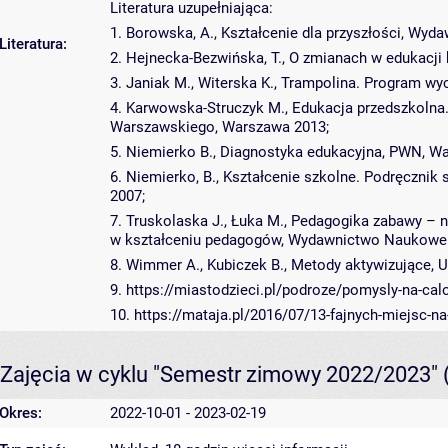
Literatura uzupełniająca:
1. Borowska, A., Kształcenie dla przyszłości, Wy
Literatura:
2. Hejnecka-Bezwińska, T., O zmianach w edukacji
3. Janiak M., Witerska K., Trampolina. Program 
4. Karwowska-Struczyk M., Edukacja przedszkolna
Warszawskiego, Warszawa 2013;
5. Niemierko B., Diagnostyka edukacyjna, PWN, W
6. Niemierko, B., Kształcenie szkolne. Podręczni
2007;
7. Truskolaska J., Łuka M., Pedagogika zabawy – no
w kształceniu pedagogów, Wydawnictwo Naukowe 
8. Wimmer A., Kubiczek B., Metody aktywizujące, 
9. https://miastodzieci.pl/podroze/pomysly-na-ca
10. https://mataja.pl/2016/07/13-fajnych-miejsc-n
Zajęcia w cyklu "Semestr zimowy 2022/2023"
Okres:
2022-10-01 - 2023-02-19