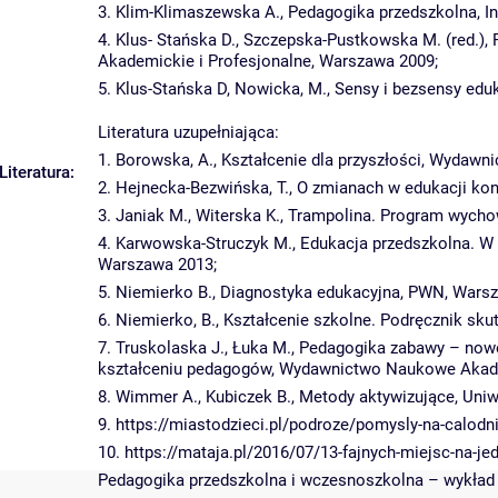
3. Klim-Klimaszewska A., Pedagogika przedszkolna, I
4. Klus- Stańska D., Szczepska-Pustkowska M. (red.)
Akademickie i Profesjonalne, Warszawa 2009;
5. Klus-Stańska D, Nowicka, M., Sensy i bezsensy ed
Literatura uzupełniająca:
1. Borowska, A., Kształcenie dla przyszłości, Wydaw
Literatura:
2. Hejnecka-Bezwińska, T., O zmianach w edukacji ko
3. Janiak M., Witerska K., Trampolina. Program wyc
4. Karwowska-Struczyk M., Edukacja przedszkolna. W
Warszawa 2013;
5. Niemierko B., Diagnostyka edukacyjna, PWN, Wars
6. Niemierko, B., Kształcenie szkolne. Podręcznik sk
7. Truskolaska J., Łuka M., Pedagogika zabawy – nowe 
kształceniu pedagogów, Wydawnictwo Naukowe Akade
8. Wimmer A., Kubiczek B., Metody aktywizujące, Uni
9. https://miastodzieci.pl/podroze/pomysly-na-calod
10. https://mataja.pl/2016/07/13-fajnych-miejsc-na-j
Pedagogika przedszkolna i wczesnoszkolna – wykład