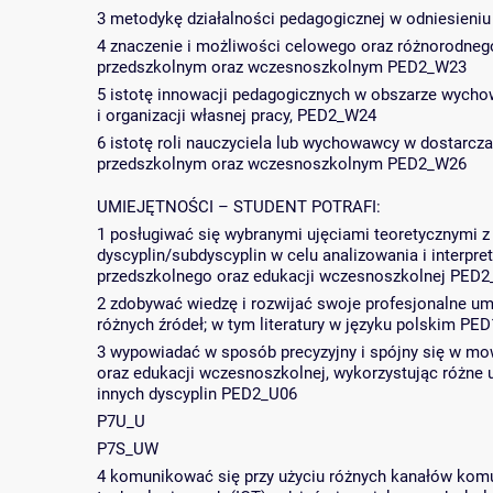
3 metodykę działalności pedagogicznej w odniesien
4 znaczenie i możliwości celowego oraz różnorodneg
przedszkolnym oraz wczesnoszkolnym PED2_W23
5 istotę innowacji pedagogicznych w obszarze wychow
i organizacji własnej pracy, PED2_W24
6 istotę roli nauczyciela lub wychowawcy w dostar
przedszkolnym oraz wczesnoszkolnym PED2_W26
UMIEJĘTNOŚCI – STUDENT POTRAFI:
1 posługiwać się wybranymi ujęciami teoretycznymi z
dyscyplin/subdyscyplin w celu analizowania i interp
przedszkolnego oraz edukacji wczesnoszkolnej PED
2 zdobywać wiedzę i rozwijać swoje profesjonalne umi
różnych źródeł; w tym literatury w języku polskim PE
3 wypowiadać w sposób precyzyjny i spójny się w mo
oraz edukacji wczesnoszkolnej, wykorzystując różne 
innych dyscyplin PED2_U06
P7U_U
P7S_UW
4 komunikować się przy użyciu różnych kanałów kom