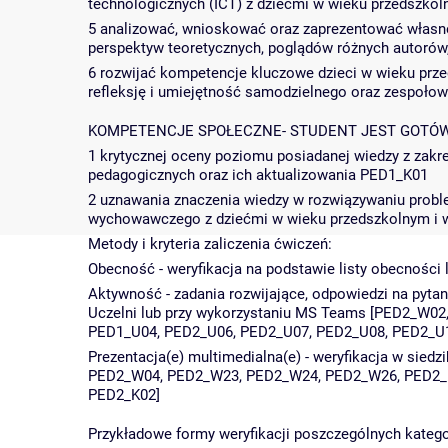
technologicznych (ICT) z dziećmi w wieku przedszko
5 analizować, wnioskować oraz zaprezentować własne
perspektyw teoretycznych, poglądów różnych autorów
6 rozwijać kompetencje kluczowe dzieci w wieku prz
refleksję i umiejętność samodzielnego oraz zespoł
KOMPETENCJE SPOŁECZNE- STUDENT JEST GOTÓW
1 krytycznej oceny poziomu posiadanej wiedzy z zakr
pedagogicznych oraz ich aktualizowania PED1_K01
2 uznawania znaczenia wiedzy w rozwiązywaniu prob
wychowawczego z dziećmi w wieku przedszkolnym i 
Metody i kryteria zaliczenia ćwiczeń:
Obecność - weryfikacja na podstawie listy obecnośc
Aktywność - zadania rozwijające, odpowiedzi na pytan
Uczelni lub przy wykorzystaniu MS Teams [PED2_W
PED1_U04, PED2_U06, PED2_U07, PED2_U08, PED2_U1
Prezentacja(e) multimedialna(e) - weryfikacja w sie
PED2_W04, PED2_W23, PED2_W24, PED2_W26, PED2_U
PED2_K02]
Przykładowe formy weryfikacji poszczególnych kateg