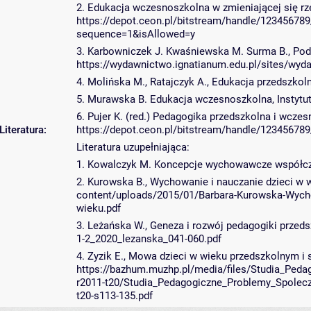
2. Edukacja wczesnoszkolna w zmieniającej się rze
https://depot.ceon.pl/bitstream/handle/12345
sequence=1&isAllowed=y
3. Karbowniczek J. Kwaśniewska M. Surma B., Po
https://wydawnictwo.ignatianum.edu.pl/sites/wyd
4. Molińska M., Ratajczyk A., Edukacja przedszko
5. Murawska B. Edukacja wczesnoszkolna, Instytu
6. Pujer K. (red.) Pedagogika przedszkolna i wcz
Literatura:
https://depot.ceon.pl/bitstream/handle/1234567
Literatura uzupełniająca:
1. Kowalczyk M. Koncepcje wychowawcze współcz
2. Kurowska B., Wychowanie i nauczanie dzieci w
content/uploads/2015/01/Barbara-Kurowska-Wych
wieku.pdf
3. Leżańska W., Geneza i rozwój pedagogiki przeds
1-2_2020_lezanska_041-060.pdf
4. Zyzik E., Mowa dzieci w wieku przedszkolnym i
https://bazhum.muzhp.pl/media/files/Studia_Ped
r2011-t20/Studia_Pedagogiczne_Problemy_Spolecz
t20-s113-135.pdf