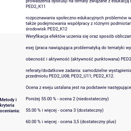
prowadzenia dyskusji na tematy związane z edukacją
PED2_K11
rozpoznawania społeczno-edukacyjnych problemów w ś
także podejmowania współpracy z różnymi podmiotami
środowisk PED2_K12
Weryfikacja efektów uczenia się oraz sposób oblicza
esej (praca nawiązująca problematyką do tematyki
obecność i aktywność (aktywność punktowana) PED
referaty/dodatkowe zadania: samodzielne wystąpienia
przedmiotu PED2_U08; PED2_U11; PED2_K12.
Ocena z eseju ustalana jest na podstawie następującej
Poniżej 55.00 % - ocena 2 (niedostateczny)
Metody i
kryteria
55.00 % i więcej - ocena 3 (dostateczny)
oceniania:
60.00 % i więcej - ocena 3,5 (dostateczny plus)