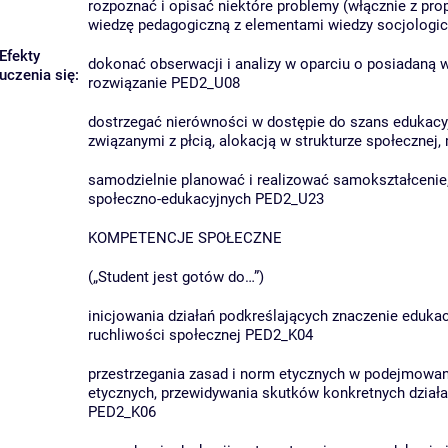
rozpoznać i opisać niektóre problemy (włącznie z pro
wiedzę pedagogiczną z elementami wiedzy socjologi
Efekty
dokonać obserwacji i analizy w oparciu o posiadaną
uczenia się:
rozwiązanie PED2_U08
dostrzegać nierówności w dostępie do szans edukacy
związanymi z płcią, alokacją w strukturze społeczne
samodzielnie planować i realizować samokształcenie
społeczno-edukacyjnych PED2_U23
KOMPETENCJE SPOŁECZNE
(„Student jest gotów do…”)
inicjowania działań podkreślających znaczenie eduka
ruchliwości społecznej PED2_K04
przestrzegania zasad i norm etycznych w podejmowane
etycznych, przewidywania skutków konkretnych dział
PED2_K06