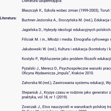
Literatura uzupełniająca:
Błaszczyk K., Szkoła wobec zmian (1999-2003), Toruń 
Literatura:
Buchner-Jeziorska A., Sroczyńska M. (red.), Edukacja 
Jagielska D., Hybrydy ideologii edukacyjnych polskic
Filiciak M. i in., Młodzi i media. Etnografia cyfrowego
Jakubowski W. (red.), Kultura i edukacja (konteksty i
Kostyło P., Wykluczenie jako problem filozofii eduka
Pyżalski J., Merecz D., Psychospołeczne warunki pr
Oficyna Wydawnicza „Impuls”, Kraków 2010.
Zahorska M.(red.), Zawirowania systemu edukacji, W
Stepaniuk J., Kryzys czasu w rodzinie jako generator
praktyka, vol.18, nr 1 (2019).
Zowczak J., Etos nauczycieli w warunkach polskiej t