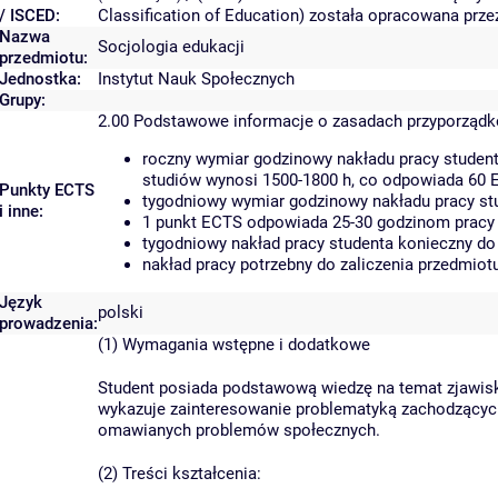
/ ISCED:
Classification of Education) została opracowana prz
Nazwa
Socjologia edukacji
przedmiotu:
Jednostka:
Instytut Nauk Społecznych
Grupy:
2.00
Podstawowe informacje o zasadach przyporząd
roczny wymiar godzinowy nakładu pracy student
studiów wynosi 1500-1800 h, co odpowiada 60 
Punkty ECTS
tygodniowy wymiar godzinowy nakładu pracy stu
i inne:
1 punkt ECTS odpowiada 25-30 godzinom pracy s
tygodniowy nakład pracy studenta konieczny do
nakład pracy potrzebny do zaliczenia przedmio
Język
polski
prowadzenia:
(1) Wymagania wstępne i dodatkowe
Student posiada podstawową wiedzę na temat zjawisk 
wykazuje zainteresowanie problematyką zachodzących 
omawianych problemów społecznych.
(2) Treści kształcenia: