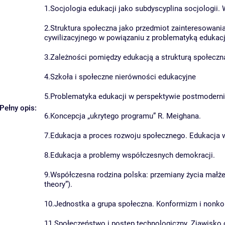
1.Socjologia edukacji jako subdyscyplina socjologii.
2.Struktura społeczna jako przedmiot zainteresowania 
cywilizacyjnego w powiązaniu z problematyką edukacj
3.Zależności pomiędzy edukacją a strukturą społeczną
4.Szkoła i społeczne nierówności edukacyjne
5.Problematyka edukacji w perspektywie postmoderni
Pełny opis:
6.Koncepcja „ukrytego programu” R. Meighana.
7.Edukacja a proces rozwoju społecznego. Edukacja w
8.Edukacja a problemy współczesnych demokracji.
9.Współczesna rodzina polska: przemiany życia małże
theory”).
10.Jednostka a grupa społeczna. Konformizm i nonkon
11.Społeczeństwo i postęp technologiczny. Zjawisko 