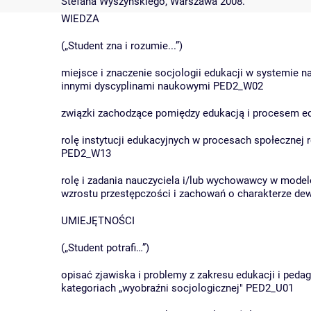
Stefana Wyszyńskiego, Warszawa 2008.
WIEDZA
(„Student zna i rozumie...”)
miejsce i znaczenie socjologii edukacji w systemie 
innymi dyscyplinami naukowymi PED2_W02
związki zachodzące pomiędzy edukacją i procesem e
rolę instytucji edukacyjnych w procesach społecznej r
PED2_W13
rolę i zadania nauczyciela i/lub wychowawcy w model
wzrostu przestępczości i zachowań o charakterze d
UMIEJĘTNOŚCI
(„Student potrafi…”)
opisać zjawiska i problemy z zakresu edukacji i ped
kategoriach „wyobraźni socjologicznej" PED2_U01