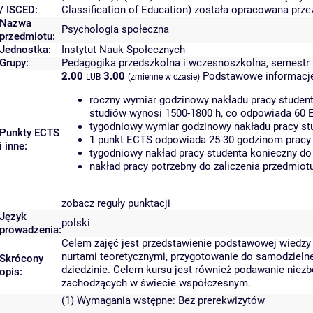
/ ISCED:
Classification of Education) została opracowana prz
Nazwa
Psychologia społeczna
przedmiotu:
Jednostka:
Instytut Nauk Społecznych
Grupy:
Pedagogika przedszkolna i wczesnoszkolna, semestr II
2.00
3.00
Podstawowe informacje
LUB
(zmienne w czasie)
roczny wymiar godzinowy nakładu pracy student
studiów wynosi 1500-1800 h, co odpowiada 60 
tygodniowy wymiar godzinowy nakładu pracy stu
Punkty ECTS
1 punkt ECTS odpowiada 25-30 godzinom pracy s
i inne:
tygodniowy nakład pracy studenta konieczny do
nakład pracy potrzebny do zaliczenia przedmio
zobacz reguły punktacji
Język
polski
prowadzenia:
Celem zajęć jest przedstawienie podstawowej wiedzy 
nurtami teoretycznymi, przygotowanie do samodzieln
Skrócony
dziedzinie. Celem kursu jest również podawanie niez
opis:
zachodzących w świecie współczesnym.
(1) Wymagania wstępne: Bez prerekwizytów