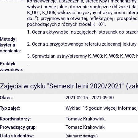
konsekwencje, uprzedzenia, stereotypy i mechanizmy
wpływ i presję jakie otoczenie społeczne (bliższe i d
K_U01; K_U06; wskazać przyczyny atrakcyjności int
do…”): przyjmowania otwartej, refleksyjnej i prospołec
pochodzących z różnych źródeł K_K01.
1. Ocena aktywności na zajęciach; stosunek do prze
Metody i
2. Ocena z przygotowanego referatu zalecanej lektur
kryteria
oceniania:
3. Sprawdzian ustny/pisemny K_W03; K_W05; K_W07; 
Praktyki
-
zawodowe:
Zajęcia w cyklu "Semestr letni 2020/2021"
(za
Okres:
2021-02-15 - 2021-09-30
Typ zajęć:
Wykład, 15 godzin
więcej informacj
Koordynatorzy:
Tomasz Krakowiak
Prowadzący grup:
Tomasz Krakowiak
Lista studentów:
(nie masz dostępu)