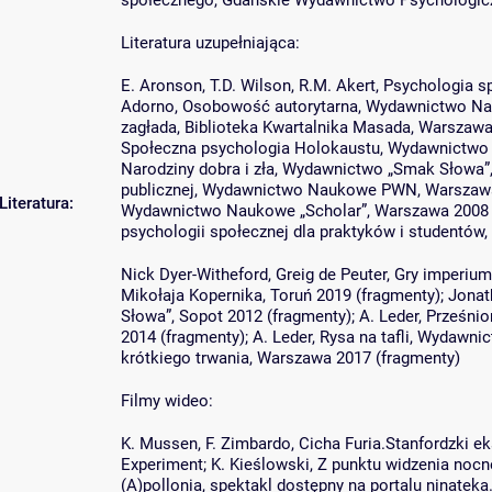
społecznego, Gdańskie Wydawnictwo Psychologicz
Literatura uzupełniająca:
E. Aronson, T.D. Wilson, R.M. Akert, Psychologia 
Adorno, Osobowość autorytarna, Wydawnictwo N
zagłada, Biblioteka Kwartalnika Masada, Warszawa
Społeczna psychologia Holokaustu, Wydawnictwo 
Narodziny dobra i zła, Wydawnictwo „Smak Słowa”,
publicznej, Wydawnictwo Naukowe PWN, Warszawa 2
Literatura:
Wydawnictwo Naukowe „Scholar”, Warszawa 2008 (
psychologii społecznej dla praktyków i studentó
Nick Dyer-Witheford, Greig de Peuter, Gry imperi
Mikołaja Kopernika, Toruń 2019 (fragmenty); Jonath
Słowa”, Sopot 2012 (fragmenty); A. Leder, Prześnio
2014 (fragmenty); A. Leder, Rysa na tafli, Wydawn
krótkiego trwania, Warszawa 2017 (fragmenty)
Filmy wideo:
K. Mussen, F. Zimbardo, Cicha Furia.Stanfordzki e
Experiment; K. Kieślowski, Z punktu widzenia nocn
(A)pollonia, spektakl dostępny na portalu ninateka