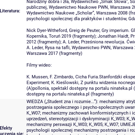
Narodziny dobra i zła, Wydawnictwo „Smak Słowa”, So
publicznej, Wydawnictwo Naukowe PWN, Warszawa 2008
Literatura:
Wydawnictwo Naukowe „Scholar”, Warszawa 2008 (fra
psychologii społecznej dla praktyków i studentów, 
Nick Dyer-Witheford, Greig de Peuter, Gry imperium. 
Kopernika, Toruń 2019 (fragmenty); Jonathan Haidt, Pr
2012 (fragmenty); A. Leder, Prześniona rewolucja. Ćwi
A. Leder, Rysa na tafli, Wydawnictwo PWN, Warszawa 2
Warszawa 2017 (fragmenty)
Filmy wideo:
K. Mussen, F. Zimbardo, Cicha Furia.Stanfordzki eksp
Experiment; K. Kieślowski, Z punktu widzenia nocnego 
(A)pollonia, spektakl dostępny na portalu ninateka.pl 
dostępny na portalu ninateka.pl (fragmenty)
WIEDZA („Student zna i rozumie...”): mechanizmy atrybu
postrzegania społecznego i psycho-społecznych uwa
K_W07; mechanizmy zachowań konformistycznych i i
uprzedzeń, stereotypizacji i dyskryminacji K_W03; K_
mechanizmy perswazji K_W03; K_W05; K_W07; UMIEJĘTN
Efekty
psychologii społecznej mechanizmy postrzegania i rozu
uczenia się: