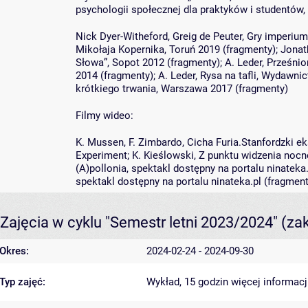
psychologii społecznej dla praktyków i studentó
Nick Dyer-Witheford, Greig de Peuter, Gry imperi
Mikołaja Kopernika, Toruń 2019 (fragmenty); Jonath
Słowa”, Sopot 2012 (fragmenty); A. Leder, Prześnio
2014 (fragmenty); A. Leder, Rysa na tafli, Wydawn
krótkiego trwania, Warszawa 2017 (fragmenty)
Filmy wideo:
K. Mussen, F. Zimbardo, Cicha Furia.Stanfordzki e
Experiment; K. Kieślowski, Z punktu widzenia nocn
(A)pollonia, spektakl dostępny na portalu ninateka
spektakl dostępny na portalu ninateka.pl (fragment
Zajęcia w cyklu "Semestr letni 2023/2024"
(za
Okres:
2024-02-24 - 2024-09-30
Typ zajęć:
Wykład, 15 godzin
więcej informacj