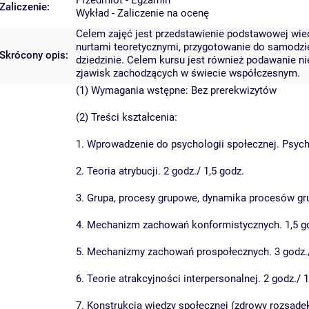
Przedmiot - Egzamin
Zaliczenie:
Wykład - Zaliczenie na ocenę
Celem zajęć jest przedstawienie podstawowej wie
nurtami teoretycznymi, przygotowanie do samodzi
Skrócony opis:
dziedzinie. Celem kursu jest również podawanie n
zjawisk zachodzących w świecie współczesnym.
(1) Wymagania wstępne: Bez prerekwizytów
(2) Treści kształcenia:
1. Wprowadzenie do psychologii społecznej. Psycho
2. Teoria atrybucji. 2 godz./ 1,5 godz.
3. Grupa, procesy grupowe, dynamika procesów gru
4. Mechanizm zachowań konformistycznych. 1,5 go
5. Mechanizmy zachowań prospołecznych. 3 godz./
6. Teorie atrakcyjności interpersonalnej. 2 godz./ 
7. Konstrukcja wiedzy społecznej (zdrowy rozsądek