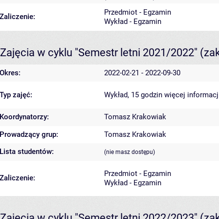
Przedmiot - Egzamin
Zaliczenie:
Wykład - Egzamin
Zajęcia w cyklu "Semestr letni 2021/2022"
(za
Okres:
2022-02-21 - 2022-09-30
Typ zajęć:
Wykład, 15 godzin
więcej informacj
Koordynatorzy:
Tomasz Krakowiak
Prowadzący grup:
Tomasz Krakowiak
Lista studentów:
(nie masz dostępu)
Przedmiot - Egzamin
Zaliczenie:
Wykład - Egzamin
Zajęcia w cyklu "Semestr letni 2022/2023"
(za