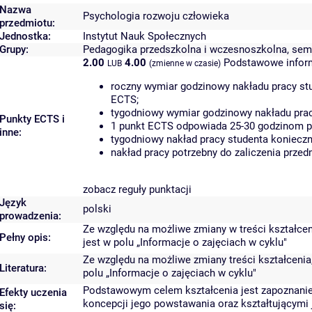
Nazwa
Psychologia rozwoju człowieka
przedmiotu:
Jednostka:
Instytut Nauk Społecznych
Grupy:
Pedagogika przedszkolna i wczesnoszkolna, semes
2.00
4.00
Podstawowe infor
LUB
(zmienne w czasie)
roczny wymiar godzinowy nakładu pracy stu
ECTS;
tygodniowy wymiar godzinowy nakładu prac
Punkty ECTS i
1 punkt ECTS odpowiada 25-30 godzinom pra
inne:
tygodniowy nakład pracy studenta konieczn
nakład pracy potrzebny do zaliczenia prze
zobacz reguły punktacji
Język
polski
prowadzenia:
Ze względu na możliwe zmiany w treści kształceni
Pełny opis:
jest w polu „Informacje o zajęciach w cyklu"
Ze względu na możliwe zmiany treści kształcenia,
Literatura:
polu „Informacje o zajęciach w cyklu"
Podstawowym celem kształcenia jest zapoznanie 
Efekty uczenia
koncepcji jego powstawania oraz kształtującymi
się: