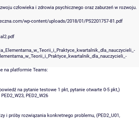
zwoju człowieka i zdrowia psychicznego oraz zaburzeń w rozwoju.
poleczna.com/wp-content/uploads/2018/01/PS2201757-81.pdf
al2.pdf
a_Elementarna_w_Teorii_i_Praktyce_kwartalnik_dla_nauczycieli_-
lementarna_w_Teorii_i_Praktyce_kwartalnik_dla_nauczycieli_-
e na platformie Teams:
wiedź na pytanie testowe 1 pkt, pytanie otwarte 0-5 pkt,)
, PED2_W23, PED2_W26
izy i próby rozwiązania konkretnego problemu, (PED2_U01,