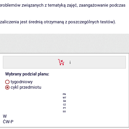
u problemów związanych z tematyką zajęć, zaangażowanie podczas
zaliczenia jest średnią otrzymaną z poszczególnych testów).
Wybrany podział planu:
tygodniowy
cykl przedmiotu
PN
WT
ŚR
CZ
PT
SO
W
ĆW-P