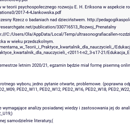
w teorii psychospołecznego rozwoju E. H. Eriksona w aspekcie ro
tations0/2017-4-4Jankowska.pdf
ółczesny Rzecz o badaniach nad dzieciństwem. http://pedagogikas
w.researchgate.net/publication/330716513_Rozwoj_Prenatalny
le:///C:/Users/Ola/AppData/Local/Temp/ultrasonografiacallen-rozdzi
cka w wieku przedszkolnym.
mentarna_w_Teorii_i_Praktyce_kwartalnik_dla_nauczycieli_/Edukacj
ktyce_kwartalnik_dla_nauczycieli_-r2011-t-n2_3-s17-21/Edukacja_E
emestrze letnim 2020/21, egzamin będzie miał formę pisemną onlin
rotnego wyboru, jedno pytanie otwarte, problemowe. (poprawna odpo
D2_W09, PED2_W11, PED2_W12, PED2_W16, PED2_W18, PED2_W22
e wymagające analizy posiadanej wiedzy i zastosowania jej do anal
_U19;)
nej samodzielnie literatury,(