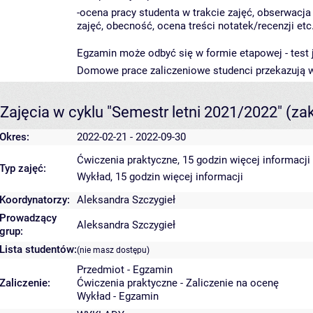
-ocena pracy studenta w trakcie zajęć, obserwac
zajęć, obecność, ocena treści notatek/recenzji e
Egzamin może odbyć się w formie etapowej - test j
Domowe prace zaliczeniowe studenci przekazują w 
Zajęcia w cyklu "Semestr letni 2021/2022"
(za
Okres:
2022-02-21 - 2022-09-30
Ćwiczenia praktyczne, 15 godzin
więcej informacji
Typ zajęć:
Wykład, 15 godzin
więcej informacji
Koordynatorzy:
Aleksandra Szczygieł
Prowadzący
Aleksandra Szczygieł
grup:
Lista studentów:
(nie masz dostępu)
Przedmiot - Egzamin
Zaliczenie:
Ćwiczenia praktyczne - Zaliczenie na ocenę
Wykład - Egzamin