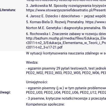
3. Jankowska M. Sposoby rozwiązywania kryzysów 
Literatura:
https://www.stowarzyszeniefidesetratio.pl/Presen
4. Jarosz E. Dziecko i dzieciństwo – pejzaż wsp
5. Kornas-Biela D. Rozwój Prenatalny. https://ww
Norton M.E. Genetyka i diagnostyka prenatalna. fi
6. Rochowska I. Znaczenie zabawy w rozwoju dzie
http://bazhum.muzhp.pl/media//files/Edukacja_Ele
r2011-t-n2_3/Edukacja_Elementarna_w_Teorii_i_Pra
r2011-t-n2_3-s17-21.pdf
W sytuacji kontynuowania nauczania zdalnego w s
Wiedza:
- egzamin pisemny 29 pytań testowych, test jednok
PED2_W02, PED2_W03, PED2_W05, PED2_W06, PE
Umiejętności:
- egzamin pisemny (j.w.) w tym pytanie problemow
Uwagi:
PED2_U03, PED2_U04, PED2_U06, PED2_U12, PED2
- 3 pisemne, krytyczne notatki/recenzje z przeczyta
Kompetencje społeczne: