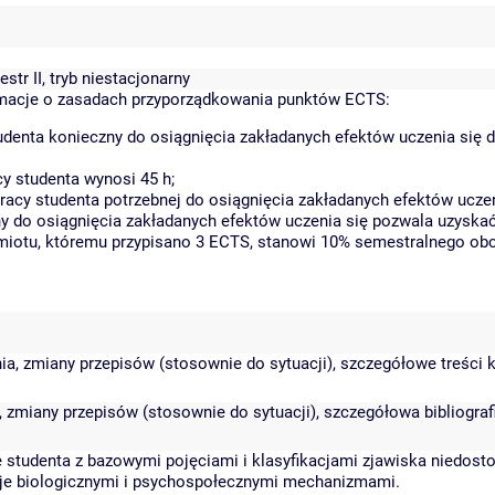
tr II, tryb niestacjonarny
macje o zasadach przyporządkowania punktów ECTS:
denta konieczny do osiągnięcia zakładanych efektów uczenia się 
y studenta wynosi 45 h;
cy studenta potrzebnej do osiągnięcia zakładanych efektów uczen
y do osiągnięcia zakładanych efektów uczenia się pozwala uzyskać
dmiotu, któremu przypisano 3 ECTS, stanowi 10% semestralnego obc
a, zmiany przepisów (stosownie do sytuacji), szczegółowe treści k
 zmiany przepisów (stosownie do sytuacji), szczegółowa bibliografi
studenta z bazowymi pojęciami i klasyfikacjami zjawiska niedost
 je biologicznymi i psychospołecznymi mechanizmami.