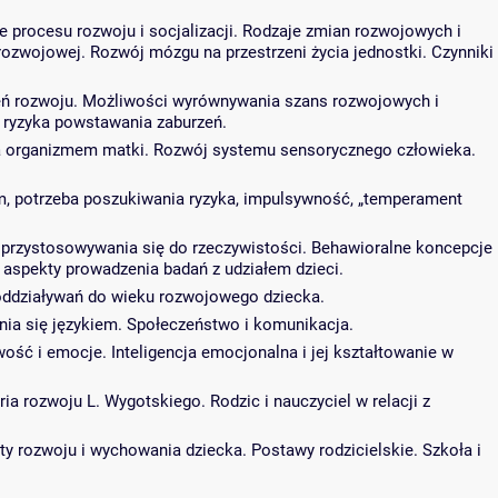
że procesu rozwoju i socjalizacji. Rodzaje zmian rozwojowych i
ozwojowej. Rozwój mózgu na przestrzeni życia jednostki. Czynniki
rzeń rozwoju. Możliwości wyrównywania szans rozwojowych i
u ryzyka powstawania zaburzeń.
za organizmem matki. Rozwój systemu sensorycznego człowieka.
zm, potrzeba poszukiwania ryzyka, impulsywność, „temperament
 przystosowywania się do rzeczywistości. Behawioralne koncepcje
aspekty prowadzenia badań z udziałem dzieci.
 oddziaływań do wieku rozwojowego dziecka.
nia się językiem. Społeczeństwo i komunikacja.
ść i emocje. Inteligencja emocjonalna i jej kształtowanie w
a rozwoju L. Wygotskiego. Rodzic i nauczyciel w relacji z
y rozwoju i wychowania dziecka. Postawy rodzicielskie. Szkoła i