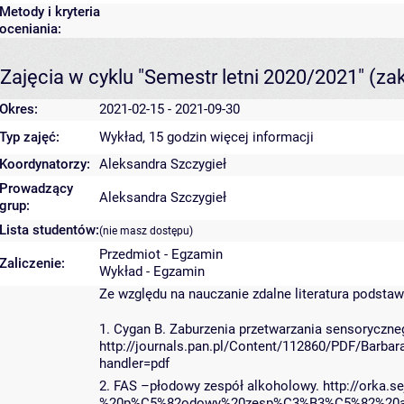
Metody i kryteria
oceniania:
Zajęcia w cyklu "Semestr letni 2020/2021"
(za
Okres:
2021-02-15 - 2021-09-30
Typ zajęć:
Wykład, 15 godzin
więcej informacji
Koordynatorzy:
Aleksandra Szczygieł
Prowadzący
Aleksandra Szczygieł
grup:
Lista studentów:
(nie masz dostępu)
Przedmiot - Egzamin
Zaliczenie:
Wykład - Egzamin
Ze względu na nauczanie zdalne literatura podsta
1. Cygan B. Zaburzenia przetwarzania sensoryczne
http://journals.pan.pl/Content/112860/PDF/Ba
handler=pdf
2. FAS –płodowy zespół alkoholowy. http://orka
%20p%C5%82odowy%20zesp%C3%B3%C5%82%20al