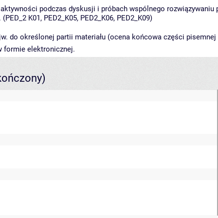
ja aktywności podczas dyskusji i próbach wspólnego rozwiązywani
tc. (PED_2 K01, PED2_K05, PED2_K06, PED2_K09)
w. do określonej partii materiału (ocena końcowa części pisemnej 
formie elektronicznej.
kończony)