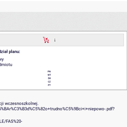
ział planu:
wy
edmiotu
PN
WT
ŚR
CZ
PT
cji wczesnoszkolnej.
+%C5%BAr%C3%B3d%C5%82o+trudno%C5%9Bci+i+niepowo-.pdf?
ILE/FAS%20-