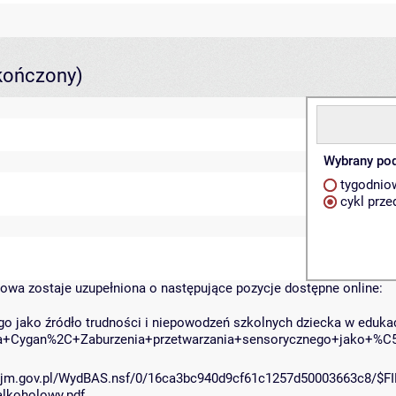
kończony)
Wybrany pod
tygodnio
cykl prz
wowa zostaje uzupełniona o następujące pozycje dostępne online:
go jako źródło trudności i niepowodzeń szkolnych dziecka w eduka
rbara+Cygan%2C+Zaburzenia+przetwarzania+sensorycznego+jako
.sejm.gov.pl/WydBAS.nsf/0/16ca3bc940d9cf61c1257d50003663c8/$F
koholowy.pdf