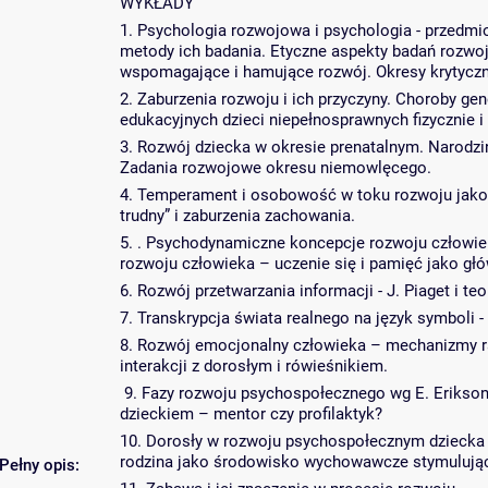
WYKŁADY
1. Psychologia rozwojowa i psychologia - przedmio
metody ich badania. Etyczne aspekty badań rozwoj
wspomagające i hamujące rozwój. Okresy krytycz
2. Zaburzenia rozwoju i ich przyczyny. Choroby g
edukacyjnych dzieci niepełnosprawnych fizycznie 
3. Rozwój dziecka w okresie prenatalnym. Narodz
Zadania rozwojowe okresu niemowlęcego.
4. Temperament i osobowość w toku rozwoju jako c
trudny” i zaburzenia zachowania.
5. . Psychodynamiczne koncepcje rozwoju człowie
rozwoju człowieka – uczenie się i pamięć jako g
6. Rozwój przetwarzania informacji - J. Piaget 
7. Transkrypcja świata realnego na język symboli
8. Rozwój emocjonalny człowieka – mechanizmy rad
interakcji z dorosłym i rówieśnikiem.
9. Fazy rozwoju psychospołecznego wg E. Eriksona
dzieckiem – mentor czy profilaktyk?
10. Dorosły w rozwoju psychospołecznym dziecka –
rodzina jako środowisko wychowawcze stymulujące
Pełny opis: