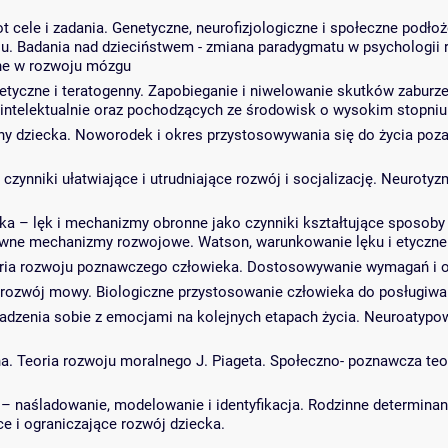
t cele i zadania. Genetyczne, neurofizjologiczne i społeczne podło
u. Badania nad dzieciństwem - zmiana paradygmatu w psychologii r
ne w rozwoju mózgu
enetyczne i teratogenny. Zapobieganie i niwelowanie skutków zabu
i intelektualnie oraz pochodzących ze środowisk o wysokim stopni
iny dziecka. Noworodek i okres przystosowywania się do życia po
zynniki ułatwiające i utrudniające rozwój i socjalizację. Neuroty
ka – lęk i mechanizmy obronne jako czynniki kształtujące sposoby
łówne mechanizmy rozwojowe. Watson, warunkowanie lęku i etyczne 
i teoria rozwoju poznawczego człowieka. Dostosowywanie wymagań i
 - rozwój mowy. Biologiczne przystosowanie człowieka do posługiwa
zenia sobie z emocjami na kolejnych etapach życia. Neuroatypowo
. Teoria rozwoju moralnego J. Piageta. Społeczno- poznawcza teori
 naśladowanie, modelowanie i identyfikacja. Rodzinne determinant
 i ograniczające rozwój dziecka.