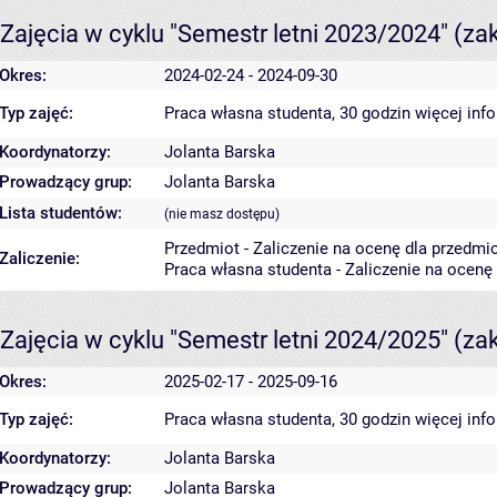
Zajęcia w cyklu "Semestr letni 2023/2024"
(za
Okres:
2024-02-24 - 2024-09-30
Typ zajęć:
Praca własna studenta, 30 godzin
więcej inf
Koordynatorzy:
Jolanta Barska
Prowadzący grup:
Jolanta Barska
Lista studentów:
(nie masz dostępu)
Przedmiot - Zaliczenie na ocenę dla przedmi
Zaliczenie:
Praca własna studenta - Zaliczenie na ocenę
Zajęcia w cyklu "Semestr letni 2024/2025"
(za
Okres:
2025-02-17 - 2025-09-16
Typ zajęć:
Praca własna studenta, 30 godzin
więcej inf
Koordynatorzy:
Jolanta Barska
Prowadzący grup:
Jolanta Barska