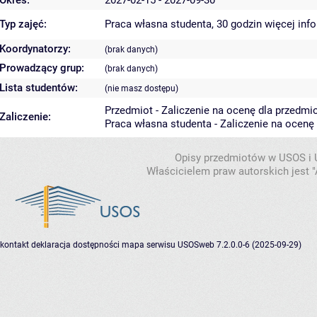
Okres:
2027-02-15 - 2027-09-30
Typ zajęć:
Praca własna studenta, 30 godzin
więcej inf
Koordynatorzy:
(brak danych)
Prowadzący grup:
(brak danych)
Lista studentów:
(nie masz dostępu)
Przedmiot - Zaliczenie na ocenę dla przedmi
Zaliczenie:
Praca własna studenta - Zaliczenie na ocenę
Opisy przedmiotów w USOS i
Właścicielem praw autorskich jest
kontakt
deklaracja dostępności
mapa serwisu
USOSweb 7.2.0.0-6 (2025-09-29)