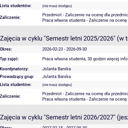
Lista studentów:
(nie masz dostępu)
Przedmiot - Zaliczenie na ocenę dla przedmi
Zaliczenie:
Praca własna studenta - Zaliczenie na ocenę
Zajęcia w cyklu "Semestr letni 2025/2026"
(w t
Okres:
2026-02-23 - 2026-09-30
Typ zajęć:
Praca własna studenta, 30 godzin
więcej inf
Koordynatorzy:
Jolanta Barska
Prowadzący grup:
Jolanta Barska
Lista studentów:
(nie masz dostępu)
Przedmiot - Zaliczenie na ocenę dla przedmi
Zaliczenie:
Praca własna studenta - Zaliczenie na ocenę
Zajęcia w cyklu "Semestr letni 2026/2027"
(je