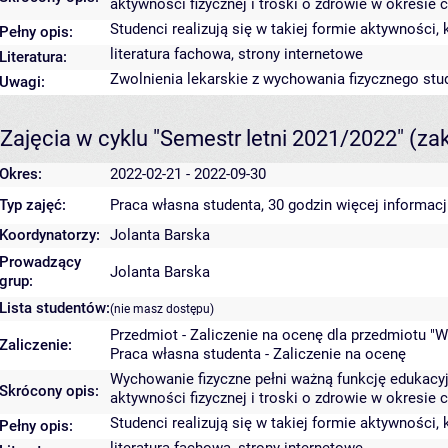
aktywności fizycznej i troski o zdrowie w okresie c
Studenci realizują się w takiej formie aktywności,
Pełny opis:
literatura fachowa, strony internetowe
Literatura:
Zwolnienia lekarskie z wychowania fizycznego st
Uwagi:
Zajęcia w cyklu "Semestr letni 2021/2022"
(za
Okres:
2022-02-21 - 2022-09-30
Typ zajęć:
Praca własna studenta, 30 godzin
więcej informacj
Koordynatorzy:
Jolanta Barska
Prowadzący
Jolanta Barska
grup:
Lista studentów:
(nie masz dostępu)
Przedmiot - Zaliczenie na ocenę dla przedmiotu "W
Zaliczenie:
Praca własna studenta - Zaliczenie na ocenę
Wychowanie fizyczne pełni ważną funkcję edukacyjn
Skrócony opis:
aktywności fizycznej i troski o zdrowie w okresie c
Studenci realizują się w takiej formie aktywności,
Pełny opis: