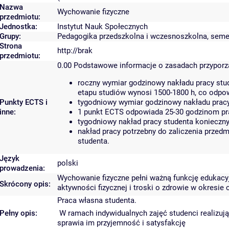
Nazwa
Wychowanie fizyczne
przedmiotu:
Jednostka:
Instytut Nauk Społecznych
Grupy:
Pedagogika przedszkolna i wczesnoszkolna, semest
Strona
http://brak
przedmiotu:
0.00
Podstawowe informacje o zasadach przypor
roczny wymiar godzinowy nakładu pracy stud
etapu studiów wynosi 1500-1800 h, co odpo
Punkty ECTS i
tygodniowy wymiar godzinowy nakładu pracy
inne:
1 punkt ECTS odpowiada 25-30 godzinom prac
tygodniowy nakład pracy studenta konieczny
nakład pracy potrzebny do zaliczenia przed
studenta.
Język
polski
prowadzenia:
Wychowanie fizyczne pełni ważną funkcję edukacyjn
Skrócony opis:
aktywności fizycznej i troski o zdrowie w okresie 
Praca własna studenta.
Pełny opis:
W ramach indywidualnych zajęć studenci realizują 
sprawia im przyjemność i satysfakcję