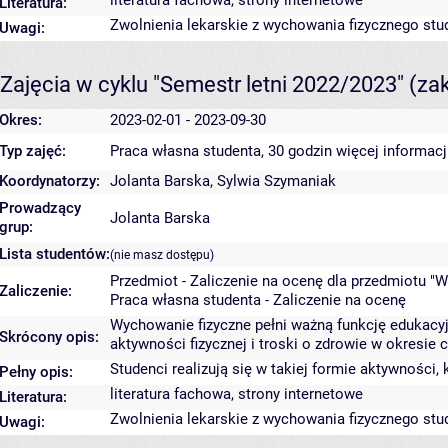
literatura fachowa, strony internetowe
Literatura:
Zwolnienia lekarskie z wychowania fizycznego st
Uwagi:
Zajęcia w cyklu "Semestr letni 2022/2023"
(za
Okres:
2023-02-01 - 2023-09-30
Typ zajęć:
Praca własna studenta, 30 godzin
więcej informacj
Koordynatorzy:
Jolanta Barska
,
Sylwia Szymaniak
Prowadzący
Jolanta Barska
grup:
Lista studentów:
(nie masz dostępu)
Przedmiot - Zaliczenie na ocenę dla przedmiotu "W
Zaliczenie:
Praca własna studenta - Zaliczenie na ocenę
Wychowanie fizyczne pełni ważną funkcję edukacyjn
Skrócony opis:
aktywności fizycznej i troski o zdrowie w okresie c
Studenci realizują się w takiej formie aktywności,
Pełny opis:
literatura fachowa, strony internetowe
Literatura:
Zwolnienia lekarskie z wychowania fizycznego st
Uwagi: