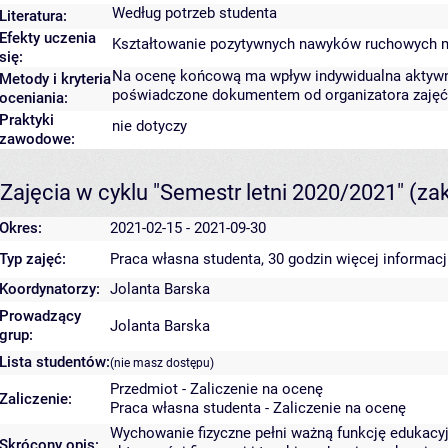
Według potrzeb studenta
Literatura:
Efekty uczenia
Kształtowanie pozytywnych nawyków ruchowych m
się:
Na ocenę końcową ma wpływ indywidualna aktywnoś
Metody i kryteria
poświadczone dokumentem od organizatora zajęć
oceniania:
Praktyki
nie dotyczy
zawodowe:
Zajęcia w cyklu "Semestr letni 2020/2021"
(za
Okres:
2021-02-15 - 2021-09-30
Typ zajęć:
Praca własna studenta, 30 godzin
więcej informacj
Koordynatorzy:
Jolanta Barska
Prowadzący
Jolanta Barska
grup:
Lista studentów:
(nie masz dostępu)
Przedmiot - Zaliczenie na ocenę
Zaliczenie:
Praca własna studenta - Zaliczenie na ocenę
Wychowanie fizyczne pełni ważną funkcję edukacyjn
Skrócony opis: