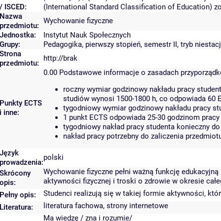
/ ISCED:
(International Standard Classification of Education)
Nazwa
Wychowanie fizyczne
przedmiotu:
Jednostka:
Instytut Nauk Społecznych
Grupy:
Pedagogika, pierwszy stopień, semestr II, tryb niestac
Strona
http://brak
przedmiotu:
0.00
Podstawowe informacje o zasadach przyporząd
roczny wymiar godzinowy nakładu pracy student
studiów wynosi 1500-1800 h, co odpowiada 60 
Punkty ECTS
tygodniowy wymiar godzinowy nakładu pracy stu
i inne:
1 punkt ECTS odpowiada 25-30 godzinom pracy s
tygodniowy nakład pracy studenta konieczny do
nakład pracy potrzebny do zaliczenia przedmio
Język
polski
prowadzenia:
Wychowanie fizyczne pełni ważną funkcję edukacyjną i
Skrócony
aktywności fizycznej i troski o zdrowie w okresie całe
opis:
Studenci realizują się w takiej formie aktywności, kt
Pełny opis:
literatura fachowa, strony internetowe
Literatura:
Ma wiedzę / zna i rozumie/