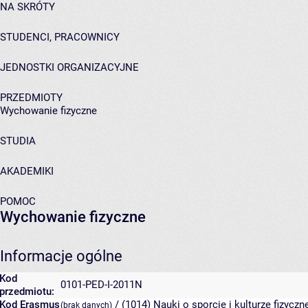
NA SKRÓTY
STUDENCI, PRACOWNICY
JEDNOSTKI ORGANIZACYJNE
PRZEDMIOTY
Wychowanie fizyczne
STUDIA
AKADEMIKI
POMOC
Wychowanie fizyczne
Informacje ogólne
Kod
0101-PED-I-2011N
przedmiotu:
Kod Erasmus
/ (1014) Nauki o sporcie i kulturze fizyczn
(brak danych)