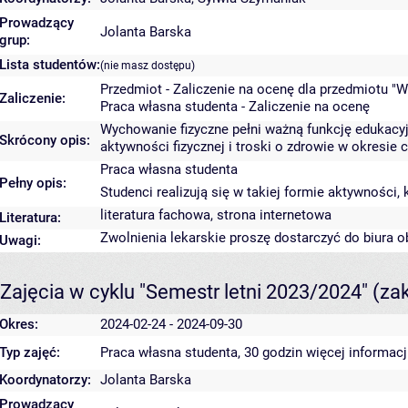
Prowadzący
Jolanta Barska
grup:
Lista studentów:
(nie masz dostępu)
Przedmiot - Zaliczenie na ocenę dla przedmiotu "W
Zaliczenie:
Praca własna studenta - Zaliczenie na ocenę
Wychowanie fizyczne pełni ważną funkcję edukacyjn
Skrócony opis:
aktywności fizycznej i troski o zdrowie w okresie c
Praca własna studenta
Pełny opis:
Studenci realizują się w takiej formie aktywności,
literatura fachowa, strona internetowa
Literatura:
Zwolnienia lekarskie proszę dostarczyć do biura o
Uwagi:
Zajęcia w cyklu "Semestr letni 2023/2024"
(za
Okres:
2024-02-24 - 2024-09-30
Typ zajęć:
Praca własna studenta, 30 godzin
więcej informacj
Koordynatorzy:
Jolanta Barska
Prowadzący