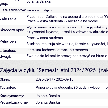
Jolanta Barska
grup:
Lista studentów:
(nie masz dostępu)
Przedmiot - Zaliczenie na ocenę dla przedmiotu "W
Zaliczenie:
Praca własna studenta - Zaliczenie na ocenę
Wychowanie fizyczne pełni ważną funkcję edukacyjn
Skrócony opis:
aktywności fizycznej i troski o zdrowie w okresie c
Praca własna studenta
Pełny opis:
Studenci realizują się w takiej formie aktywności,
literatura fachowa, strona internetowa
Literatura:
Zwolnienia lekarskie proszę dostarczyć do biura o
Uwagi:
Zajęcia w cyklu "Semestr letni 2024/2025"
(za
Okres:
2025-02-17 - 2025-09-16
Typ zajęć:
Praca własna studenta, 30 godzin
więcej inf
Koordynatorzy:
Jolanta Barska
Prowadzący grup:
Jolanta Barska