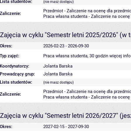
Lista studentów:
(nie masz dostępu)
Przedmiot - Zaliczenie na ocenę dla przedmi
Zaliczenie:
Praca własna studenta - Zaliczenie na ocenę
Zajęcia w cyklu "Semestr letni 2025/2026"
(w t
Okres:
2026-02-23 - 2026-09-30
Typ zajęć:
Praca własna studenta, 30 godzin
więcej inf
Koordynatorzy:
Jolanta Barska
Prowadzący grup:
Jolanta Barska
Lista studentów:
(nie masz dostępu)
Przedmiot - Zaliczenie na ocenę dla przedmi
Zaliczenie:
Praca własna studenta - Zaliczenie na ocenę
Zajęcia w cyklu "Semestr letni 2026/2027"
(je
Okres:
2027-02-15 - 2027-09-30