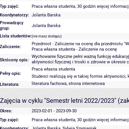
Typ zajęć:
Praca własna studenta, 30 godzin
więcej informacj
Koordynatorzy:
Jolanta Barska
Prowadzący
Jolanta Barska
grup:
Lista studentów:
(nie masz dostępu)
Przedmiot - Zaliczenie na ocenę dla przedmiotu "W
Zaliczenie:
Praca własna studenta - Zaliczenie na ocenę
Wychowanie fizyczne pełni ważną funkcję edukacyjn
Skrócony opis:
aktywności fizycznej i troski o zdrowie w okresie c
Praca własna studenta
Pełny opis:
Studenci realizują się w takiej formie aktywności,
literatura fachowa, strona internetowa
Literatura:
Zajęcia w cyklu "Semestr letni 2022/2023"
(za
Okres:
2023-02-01 - 2023-09-30
Typ zajęć:
Praca własna studenta, 30 godzin
więcej informacj
Koordynatorzy:
Jolanta Barska
,
Sylwia Szymaniak