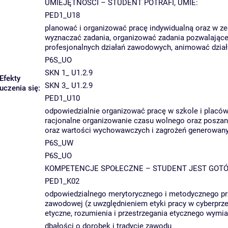
UMIEJĘTNOŚCI – STUDENT POTRAFI, UMIE:
PED1_U18
planować i organizować pracę indywidualną oraz w ze
wyznaczać zadania, organizować zadania pozwalające
profesjonalnych działań zawodowych, animować dzia
P6S_UO
SKN 1_ U1.2.9
Efekty
SKN 3_ U1.2.9
uczenia się:
PED1_U10
odpowiedzialnie organizować pracę w szkole i plac
racjonalne organizowanie czasu wolnego oraz poszan
oraz wartości wychowawczych i zagrożeń generowany
P6S_UW
P6S_UO
KOMPETENCJE SPOŁECZNE – STUDENT JEST GOTÓ
PED1_K02
odpowiedzialnego merytorycznego i metodycznego prz
zawodowej (z uwzględnieniem etyki pracy w cyberprze
etyczne, rozumienia i przestrzegania etycznego wymi
dbałości o dorobek i tradycje zawodu