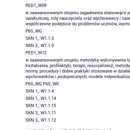
PED1_W09
w zaawansowanym stopniu zagadnienia stanowiące po
opiekuńczej, rolę nauczyciela oraz wychowawcy i o
współczesne podejście do problemów uczniów, wych
P6S_WG
SKN 1_ W1.1.3
SKN 3_ W1.1.9
PED1_W12
w zaawansowanym stopniu metodykę wykonywania typo
kształcenia, profilaktyki, terapii, resocjalizacji; m
normy, procedury i dobre praktyki stosowane w dział
wychowanków i podopiecznych; modele indywidualizow
P6S_WG P6S_WK
SKN 1_ W1.1.4
SKN 1_ W1.1.14
SKN 1_ W1.1.15
SKN 3_ W1.1.11
SKN 3_ W1.1.12