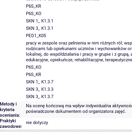
P6S_KR
P6S_KO
SKN 1_ K1.3.1
SKN 3_ K1.3.1
PED1_K05
pracy w zespole oraz pełnienia w nim różnych ról; ws
rodzicami lub opiekunami uczniów i wychowanków oraz
lokalnej, do współdziałania i pracy w grupie i z grupą
edukacyjne, opiekuńcze, rehabilitacyjne, terapeutyczne
P6S_KO
P6S_KR
SKN 1_ K1.3.7
SKN 3_ K1.3.3
SKN 3_ K1.3.7
Metody i
Na ocenę końcową ma wpływ indywidualna aktywność s
kryteria
poświadczone dokumentem od organizatora zajęć.
oceniania:
Praktyki
nie dotyczy
zawodowe: