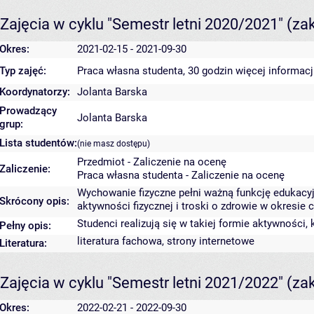
Zajęcia w cyklu "Semestr letni 2020/2021"
(za
Okres:
2021-02-15 - 2021-09-30
Typ zajęć:
Praca własna studenta, 30 godzin
więcej informacj
Koordynatorzy:
Jolanta Barska
Prowadzący
Jolanta Barska
grup:
Lista studentów:
(nie masz dostępu)
Przedmiot - Zaliczenie na ocenę
Zaliczenie:
Praca własna studenta - Zaliczenie na ocenę
Wychowanie fizyczne pełni ważną funkcję edukacyjn
Skrócony opis:
aktywności fizycznej i troski o zdrowie w okresie c
Studenci realizują się w takiej formie aktywności,
Pełny opis:
literatura fachowa, strony internetowe
Literatura:
Zajęcia w cyklu "Semestr letni 2021/2022"
(za
Okres:
2022-02-21 - 2022-09-30