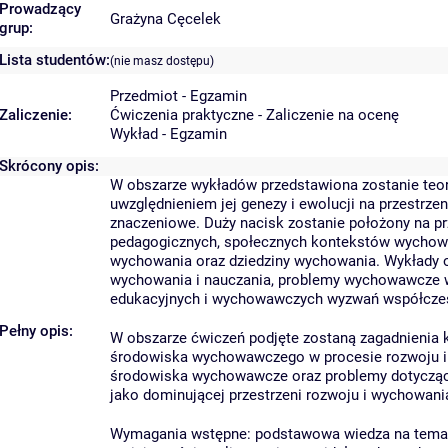
Prowadzący
Grażyna Cęcelek
grup:
Lista studentów:
(nie masz dostępu)
Przedmiot - Egzamin
Zaliczenie:
Ćwiczenia praktyczne - Zaliczenie na ocenę
Wykład - Egzamin
Skrócony opis:
W obszarze wykładów przedstawiona zostanie teo
uwzględnieniem jej genezy i ewolucji na przestrz
znaczeniowe. Duży nacisk zostanie położony na p
pedagogicznych, społecznych kontekstów wychowa
wychowania oraz dziedziny wychowania. Wykłady obe
wychowania i nauczania, problemy wychowawcze w
edukacyjnych i wychowawczych wyzwań współczes
Pełny opis:
W obszarze ćwiczeń podjęte zostaną zagadnienia
środowiska wychowawczego w procesie rozwoju 
środowiska wychowawcze oraz problemy dotyczące
jako dominującej przestrzeni rozwoju i wychowania
Wymagania wstępne: podstawowa wiedza na tema