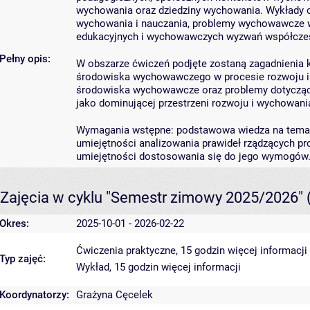
wychowania oraz dziedziny wychowania. Wykłady obe
wychowania i nauczania, problemy wychowawcze w
edukacyjnych i wychowawczych wyzwań współczes
Pełny opis:
W obszarze ćwiczeń podjęte zostaną zagadnienia
środowiska wychowawczego w procesie rozwoju 
środowiska wychowawcze oraz problemy dotyczące
jako dominującej przestrzeni rozwoju i wychowania
Wymagania wstępne: podstawowa wiedza na tema
umiejętności analizowania prawideł rządzących 
umiejętności dostosowania się do jego wymogów
Zajęcia w cyklu "Semestr zimowy 2025/2026"
Okres:
2025-10-01 - 2026-02-22
Ćwiczenia praktyczne, 15 godzin
więcej informacji
Typ zajęć:
Wykład, 15 godzin
więcej informacji
Koordynatorzy:
Grażyna Cęcelek