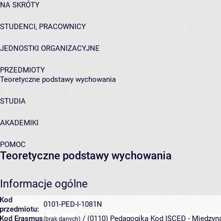
NA SKRÓTY
STUDENCI, PRACOWNICY
JEDNOSTKI ORGANIZACYJNE
PRZEDMIOTY
Teoretyczne podstawy wychowania
STUDIA
AKADEMIKI
POMOC
Teoretyczne podstawy wychowania
Informacje ogólne
Kod
0101-PED-I-1081N
przedmiotu:
Kod Erasmus
/ (0110) Pedagogika
Kod ISCED - Międzyna
(brak danych)