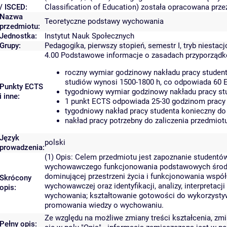
/ ISCED:
Classification of Education) została opracowana prz
Nazwa
Teoretyczne podstawy wychowania
przedmiotu:
Jednostka:
Instytut Nauk Społecznych
Grupy:
Pedagogika, pierwszy stopień, semestr I, tryb niestac
4.00
Podstawowe informacje o zasadach przyporząd
roczny wymiar godzinowy nakładu pracy student
studiów wynosi 1500-1800 h, co odpowiada 60 
Punkty ECTS
tygodniowy wymiar godzinowy nakładu pracy stu
i inne:
1 punkt ECTS odpowiada 25-30 godzinom pracy s
tygodniowy nakład pracy studenta konieczny do
nakład pracy potrzebny do zaliczenia przedmio
Język
polski
prowadzenia:
(1) Opis: Celem przedmiotu jest zapoznanie student
wychowawczego funkcjonowania podstawowych środo
dominującej przestrzeni życia i funkcjonowania wspó
Skrócony
wychowawczej oraz identyfikacji, analizy, interpret
opis:
wychowania; kształtowanie gotowości do wykorzystyw
promowania wiedzy o wychowaniu.
Ze względu na możliwe zmiany treści kształcenia, zmi
Pełny opis: