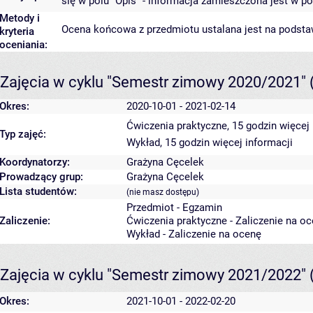
się w polu "Opis" - informacja zamieszczona jest w po
Metody i
Ocena końcowa z przedmiotu ustalana jest na podstaw
kryteria
oceniania:
Zajęcia w cyklu "Semestr zimowy 2020/2021"
Okres:
2020-10-01 - 2021-02-14
Ćwiczenia praktyczne, 15 godzin
więcej 
Typ zajęć:
Wykład, 15 godzin
więcej informacji
Koordynatorzy:
Grażyna Cęcelek
Prowadzący grup:
Grażyna Cęcelek
Lista studentów:
(nie masz dostępu)
Przedmiot - Egzamin
Zaliczenie:
Ćwiczenia praktyczne - Zaliczenie na o
Wykład - Zaliczenie na ocenę
Zajęcia w cyklu "Semestr zimowy 2021/2022"
Okres:
2021-10-01 - 2022-02-20