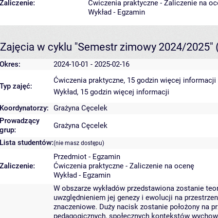
Zaliczenie:
Ćwiczenia praktyczne - Zaliczenie na o
Wykład - Egzamin
Zajęcia w cyklu "Semestr zimowy 2024/2025"
Okres:
2024-10-01 - 2025-02-16
Ćwiczenia praktyczne, 15 godzin
więcej informacji
Typ zajęć:
Wykład, 15 godzin
więcej informacji
Koordynatorzy:
Grażyna Cęcelek
Prowadzący
Grażyna Cęcelek
grup:
Lista studentów:
(nie masz dostępu)
Przedmiot - Egzamin
Zaliczenie:
Ćwiczenia praktyczne - Zaliczenie na ocenę
Wykład - Egzamin
W obszarze wykładów przedstawiona zostanie teo
uwzględnieniem jej genezy i ewolucji na przestrz
znaczeniowe. Duży nacisk zostanie położony na p
pedagogicznych, społecznych kontekstów wychowa