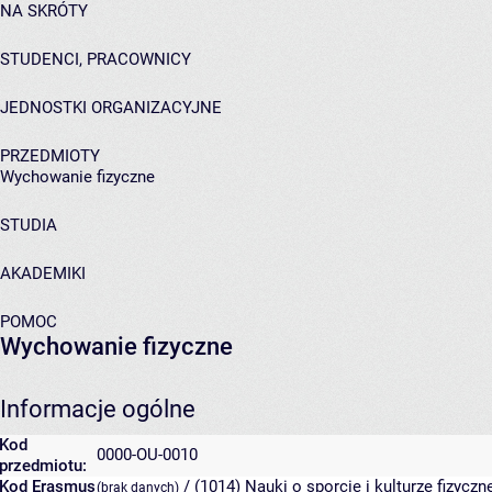
NA SKRÓTY
STUDENCI, PRACOWNICY
JEDNOSTKI ORGANIZACYJNE
PRZEDMIOTY
Wychowanie fizyczne
STUDIA
AKADEMIKI
POMOC
Wychowanie fizyczne
Informacje ogólne
Kod
0000-OU-0010
przedmiotu:
Kod Erasmus
/ (1014) Nauki o sporcie i kulturze fizyczn
(brak danych)