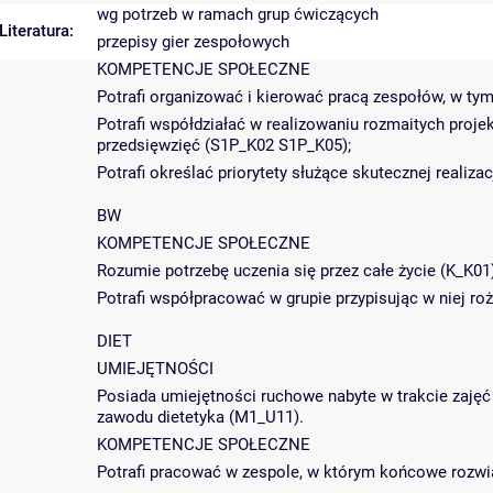
wg potrzeb w ramach grup ćwiczących
Literatura:
przepisy gier zespołowych
KOMPETENCJE SPOŁECZNE
Potrafi organizować i kierować pracą zespołów, w ty
Potrafi współdziałać w realizowaniu rozmaitych proj
przedsięwzięć (S1P_K02 S1P_K05);
Potrafi określać priorytety służące skutecznej realiz
BW
KOMPETENCJE SPOŁECZNE
Rozumie potrzebę uczenia się przez całe życie (K_K01)
Potrafi współpracować w grupie przypisując w niej roż
DIET
UMIEJĘTNOŚCI
Posiada umiejętności ruchowe nabyte w trakcie zajęć
zawodu dietetyka (M1_U11).
KOMPETENCJE SPOŁECZNE
Potrafi pracować w zespole, w którym końcowe rozwią