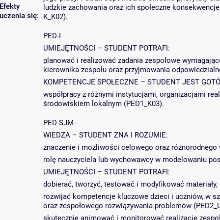
Efekty
ludzkie zachowania oraz ich społeczne konsekwencje
uczenia się:
K_K02).
PED-I
UMIEJĘTNOŚCI – STUDENT POTRAFI:
planować i realizować zadania zespołowe wymagające 
kierownika zespołu oraz przyjmowania odpowiedzialno
KOMPETENCJE SPOŁECZNE – STUDENT JEST GOTÓ
współpracy z różnymi instytucjami, organizacjami real
środowiskiem lokalnym (PED1_K03).
PED-SJM--
WIEDZA – STUDENT ZNA I ROZUMIE:
znaczenie i możliwości celowego oraz różnorodnego 
rolę nauczyciela lub wychowawcy w modelowaniu pos
UMIEJĘTNOŚCI – STUDENT POTRAFI:
dobierać, tworzyć, testować i modyfikować materiały
rozwijać kompetencje kluczowe dzieci i uczniów, w s
oraz zespołowego rozwiązywania problemów (PED2_U
skutecznie animować i monitorować realizację zespo