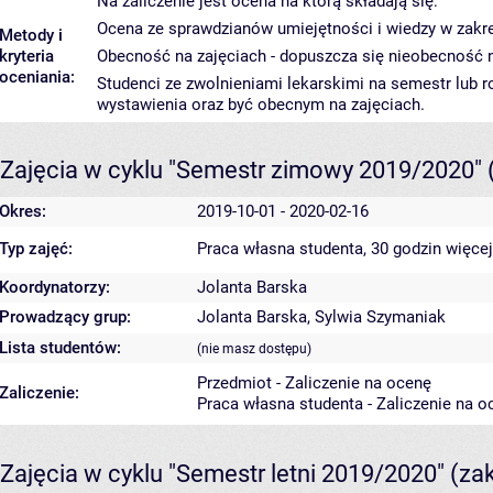
Na zaliczenie jest ocena na którą składają się:
Ocena ze sprawdzianów umiejętności i wiedzy w zakres
Metody i
kryteria
Obecność na zajęciach - dopuszcza się nieobecność n
oceniania:
Studenci ze zwolnieniami lekarskimi na semestr lub r
wystawienia oraz być obecnym na zajęciach.
Zajęcia w cyklu "Semestr zimowy 2019/2020"
Okres:
2019-10-01 - 2020-02-16
Typ zajęć:
Praca własna studenta, 30 godzin
więcej
Koordynatorzy:
Jolanta Barska
Prowadzący grup:
Jolanta Barska
,
Sylwia Szymaniak
Lista studentów:
(nie masz dostępu)
Przedmiot - Zaliczenie na ocenę
Zaliczenie:
Praca własna studenta - Zaliczenie na o
Zajęcia w cyklu "Semestr letni 2019/2020"
(za