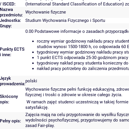
/ ISCED:
(International Standard Classification of Education)
Nazwa
Wychowanie fizyczne
przedmiotu:
Jednostka:
Studium Wychowania Fizycznego i Sportu
Grupy:
0.00
Podstawowe informacje o zasadach przyporząd
roczny wymiar godzinowy nakładu pracy student
studiów wynosi 1500-1800 h, co odpowiada 60 
Punkty ECTS
tygodniowy wymiar godzinowy nakładu pracy stu
i inne:
1 punkt ECTS odpowiada 25-30 godzinom pracy s
tygodniowy nakład pracy studenta konieczny do
nakład pracy potrzebny do zaliczenia przedmio
Język
polski
prowadzenia:
Wychowanie fizyczne pełni funkcję edukacyjną, zdrowo
fizycznej i troski o zdrowie w okresie całego życia.
Skrócony
opis:
W ramach zajęć studenci uczestniczą w takiej formie 
satysfakcję.
Zajęcia mają na celu przygotowanie do wysiłku fizycz
wydolności psychofizycznej, przygotowujemy do samod
Pełny opis:
zasad Fair-play.