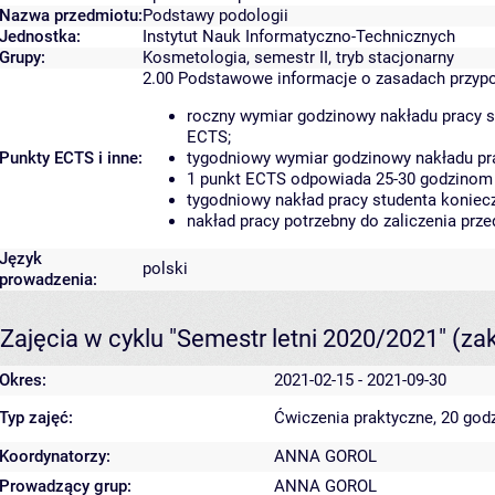
Nazwa przedmiotu:
Podstawy podologii
Jednostka:
Instytut Nauk Informatyczno-Technicznych
Grupy:
Kosmetologia, semestr II, tryb stacjonarny
2.00
Podstawowe informacje o zasadach przyp
roczny wymiar godzinowy nakładu pracy s
ECTS;
Punkty ECTS i inne:
tygodniowy wymiar godzinowy nakładu pra
1 punkt ECTS odpowiada 25-30 godzinom p
tygodniowy nakład pracy studenta koniec
nakład pracy potrzebny do zaliczenia pr
Język
polski
prowadzenia:
Zajęcia w cyklu "Semestr letni 2020/2021"
(za
Okres:
2021-02-15 - 2021-09-30
Typ zajęć:
Ćwiczenia praktyczne, 20 god
Koordynatorzy:
ANNA GOROL
Prowadzący grup:
ANNA GOROL