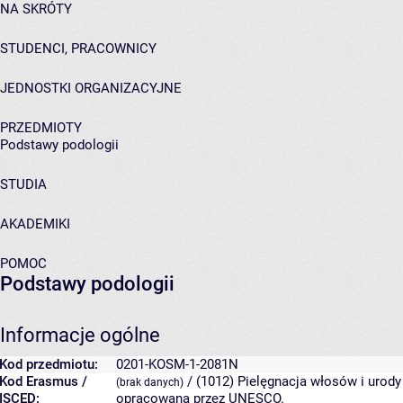
NA SKRÓTY
STUDENCI, PRACOWNICY
JEDNOSTKI ORGANIZACYJNE
PRZEDMIOTY
Podstawy podologii
STUDIA
AKADEMIKI
POMOC
Podstawy podologii
Informacje ogólne
Kod przedmiotu:
0201-KOSM-1-2081N
Kod Erasmus /
/ (1012) Pielęgnacja włosów i urod
(brak danych)
ISCED:
opracowana przez UNESCO.