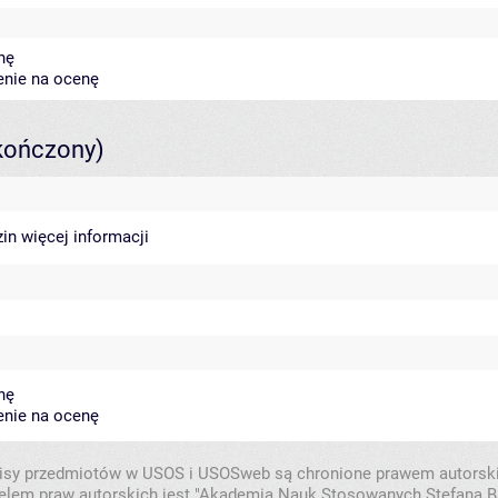
nę
enie na ocenę
kończony)
zin
więcej informacji
nę
enie na ocenę
isy przedmiotów w USOS i USOSweb są chronione prawem autorsk
elem praw autorskich jest "Akademia Nauk Stosowanych Stefana B