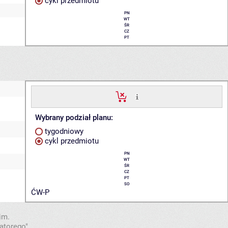
cykl przedmiotu
PN
WT
ŚR
CZ
PT
Wybrany podział planu:
tygodniowy
cykl przedmiotu
PN
WT
ŚR
CZ
PT
SO
ĆW-P
im.
atorego".