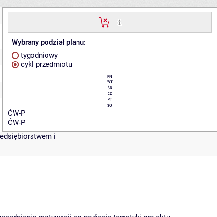
Wybrany podział planu:
tygodniowy
cykl przedmiotu
PN
WT
ŚR
CZ
PT
SO
ĆW-P
ĆW-P
zedsiębiorstwem i