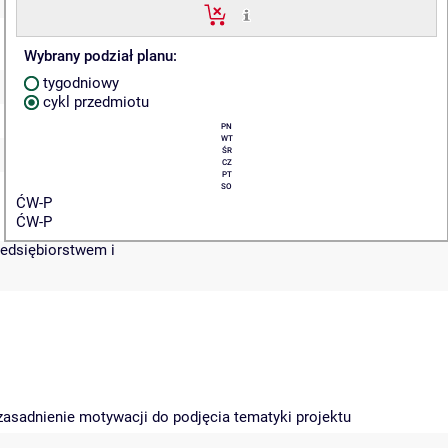
Wybrany podział planu:
tygodniowy
cykl przedmiotu
PN
WT
ŚR
CZ
PT
SO
ĆW-P
ĆW-P
zedsiębiorstwem i
uzasadnienie motywacji do podjęcia tematyki projektu