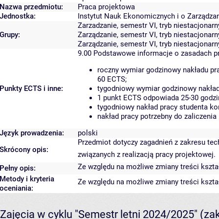
Nazwa przedmiotu:
Praca projektowa
Jednostka:
Instytut Nauk Ekonomicznych i o Zarządza
Zarzadzanie, semestr VI, tryb niestacjonarn
Grupy:
Zarządzanie, semestr VI, tryb niestacjonarn
Zarządzanie, semestr VI, tryb niestacjonarn
9.00
Podstawowe informacje o zasadach p
roczny wymiar godzinowy nakładu pra
60 ECTS;
Punkty ECTS i inne:
tygodniowy wymiar godzinowy nakładu
1 punkt ECTS odpowiada 25-30 godzin
tygodniowy nakład pracy studenta ko
nakład pracy potrzebny do zaliczeni
Język prowadzenia:
polski
Przedmiot dotyczy zagadnień z zakresu tec
Skrócony opis:
związanych z realizacją pracy projektowej.
Ze względu na możliwe zmiany treści kształ
Pełny opis:
Metody i kryteria
Ze względu na możliwe zmiany treści kształ
oceniania:
Zajęcia w cyklu "Semestr letni 2024/2025"
(za