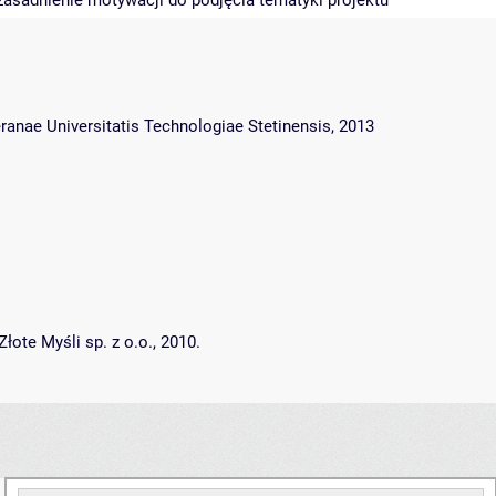
uzasadnienie motywacji do podjęcia tematyki projektu
anae Universitatis Technologiae Stetinensis, 2013
ote Myśli sp. z o.o., 2010.