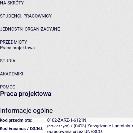
NA SKRÓTY
STUDENCI, PRACOWNICY
JEDNOSTKI ORGANIZACYJNE
PRZEDMIOTY
Praca projektowa
STUDIA
AKADEMIKI
POMOC
Praca projektowa
Informacje ogólne
Kod przedmiotu:
0102-ZARZ-1-6121N
/ (0413) Zarządzanie i administ
(brak danych)
Kod Erasmus / ISCED:
opracowana przez UNESCO.