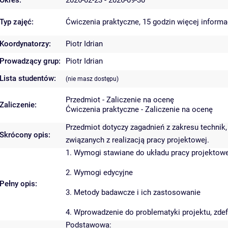
Okres:
2026-02-23 - 2026-09-30
Typ zajęć:
Ćwiczenia praktyczne, 15 godzin
więcej informa
Koordynatorzy:
Piotr Idrian
Prowadzący grup:
Piotr Idrian
Lista studentów:
(nie masz dostępu)
Przedmiot - Zaliczenie na ocenę
Zaliczenie:
Ćwiczenia praktyczne - Zaliczenie na ocenę
Przedmiot dotyczy zagadnień z zakresu technik
Skrócony opis:
związanych z realizacją pracy projektowej.
1. Wymogi stawiane do układu pracy projektowej
2. Wymogi edycyjne
Pełny opis:
3. Metody badawcze i ich zastosowanie
4. Wprowadzenie do problematyki projektu, zdef
Podstawowa: