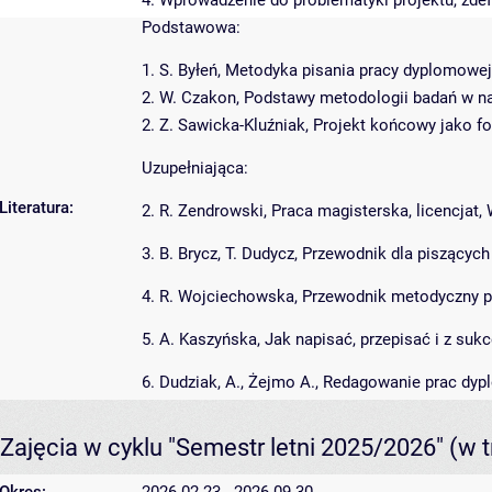
4. Wprowadzenie do problematyki projektu, zdef
Podstawowa:
1. S. Byłeń, Metodyka pisania pracy dyplomowej
2. W. Czakon, Podstawy metodologii badań w na
2. Z. Sawicka-Kluźniak, Projekt końcowy jako f
Uzupełniająca:
Literatura:
2. R. Zendrowski, Praca magisterska, licencjat
3. B. Brycz, T. Dudycz, Przewodnik dla piszący
4. R. Wojciechowska, Przewodnik metodyczny pi
5. A. Kaszyńska, Jak napisać, przepisać i z suk
6. Dudziak, A., Żejmo A., Redagowanie prac dy
Zajęcia w cyklu "Semestr letni 2025/2026"
(w t