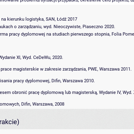
iniowanie problemu/sytuacji/przypadku, określenie celu projektu, 
 na kierunku logistyka, SAN, Łódź 2017
ukach o zarządzaniu, wyd. Nieoczywiste, Piaseczno 2020.
orma pracy dyplomowej na studiach pierwszego stopnia, Folia Pomer
, Wydanie XI, Wyd. CeDeWu, 2020.
ch prace magisterskie w zakresie zarządzania, PWE, Warszawa 2011.
sania pracy dyplomowej, Difin, Warszawa 2010.
cesem obronić pracę dyplomową lub magisterską, Wydanie IV, Wyd. Zł
plomowych, Difin, Warszawa, 2008
rakcie)