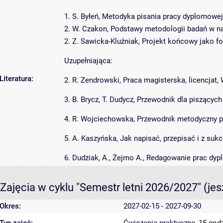
1. S. Byłeń, Metodyka pisania pracy dyplomowej
2. W. Czakon, Podstawy metodologii badań w na
2. Z. Sawicka-Kluźniak, Projekt końcowy jako f
Uzupełniająca:
Literatura:
2. R. Zendrowski, Praca magisterska, licencjat
3. B. Brycz, T. Dudycz, Przewodnik dla piszący
4. R. Wojciechowska, Przewodnik metodyczny pi
5. A. Kaszyńska, Jak napisać, przepisać i z suk
6. Dudziak, A., Żejmo A., Redagowanie prac dy
Zajęcia w cyklu "Semestr letni 2026/2027"
(je
Okres:
2027-02-15 - 2027-09-30